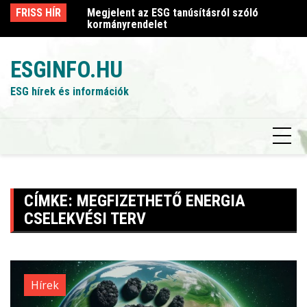
Skip
sról szóló
FRISS HÍR
Megjelent az ESG tanúsításról szóló
Me
to
kormányrendelet
k
content
ESGINFO.HU
ESG hírek és információk
CÍMKE:
MEGFIZETHETŐ ENERGIA
CSELEKVÉSI TERV
Hírek