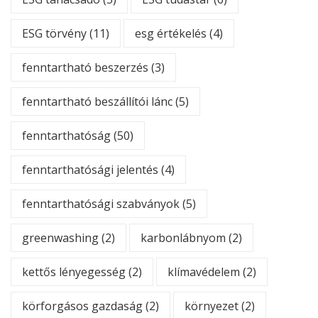
ESG törvény
(11)
esg értékelés
(4)
fenntartható beszerzés
(3)
fenntartható beszállítói lánc
(5)
fenntarthatóság
(50)
fenntarthatósági jelentés
(4)
fenntarthatósági szabványok
(5)
greenwashing
(2)
karbonlábnyom
(2)
kettős lényegesség
(2)
klímavédelem
(2)
körforgásos gazdaság
(2)
környezet
(2)