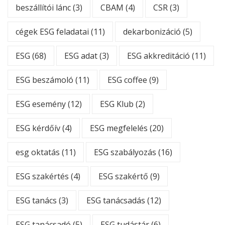
beszállítói lánc
(3)
CBAM
(4)
CSR
(3)
cégek ESG feladatai
(11)
dekarbonizáció
(5)
ESG
(68)
ESG adat
(3)
ESG akkreditáció
(11)
ESG beszámoló
(11)
ESG coffee
(9)
ESG esemény
(12)
ESG Klub
(2)
ESG kérdőív
(4)
ESG megfelelés
(20)
esg oktatás
(11)
ESG szabályozás
(16)
ESG szakértés
(4)
ESG szakértő
(9)
ESG tanács
(3)
ESG tanácsadás
(12)
ESG tanácsadó
(5)
ESG tudástár
(6)