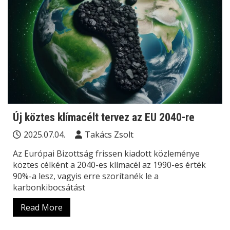
Új köztes klímacélt tervez az EU 2040-re
2025.07.04.
Takács Zsolt
Az Európai Bizottság frissen kiadott közleménye
köztes célként a 2040-es klímacél az 1990-es érték
90%-a lesz, vagyis erre szorítanék le a
karbonkibocsátást
Read More