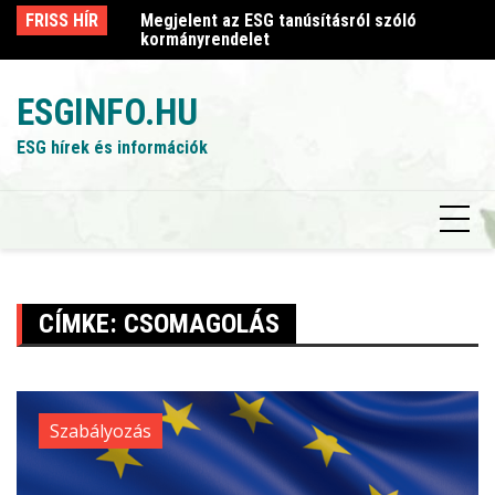
Skip
sról szóló
FRISS HÍR
Megjelent az ESG tanúsításról szóló
Me
to
kormányrendelet
k
content
ESGINFO.HU
ESG hírek és információk
CÍMKE:
CSOMAGOLÁS
Szabályozás