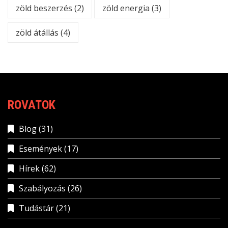
zöld beszerzés
(2)
zöld energia
(3)
zöld átállás
(4)
ROVATOK
Blog
(31)
Események
(17)
Hírek
(62)
Szabályozás
(26)
Tudástár
(21)