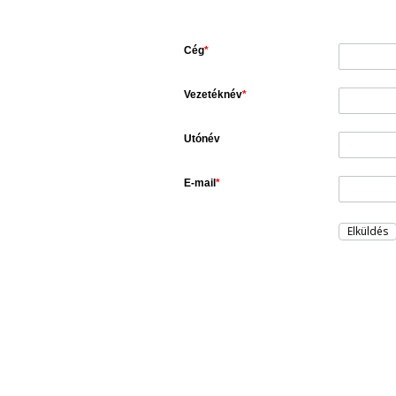
Cég
*
Vezetéknév
*
Utónév
E-mail
*