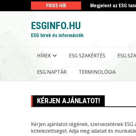
Skip
 kormányrendelet
FRISS HÍR
Megjelent az ESG tan
to
content
ESGINFO.HU
ESG hírek és információk
HÍREK
ESG SZAKÉRTÉS
ESG SZ
ESG NAPTÁR
TERMINOLÓGIA
KÉRJEN AJÁNLATOT!
Kérjen ajánlatot cégének, szervezetének
ESG
a
kötelezettséget. Adja meg adatait és munkat