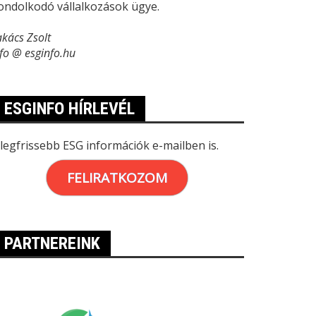
ondolkodó vállalkozások ügye.
akács Zsolt
nfo @ esginfo.hu
ESGINFO HÍRLEVÉL
 legfrissebb ESG információk e-mailben is.
FELIRATKOZOM
PARTNEREINK