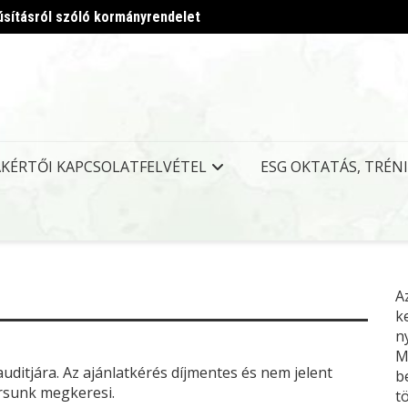
úsításról szóló kormányrendelet
Megjel
AKÉRTŐI KAPCSOLATFELVÉTEL
ESG OKTATÁS, TRÉN
A
k
n
M
uditjára. Az ajánlatkérés díjmentes és nem jelent
b
ársunk megkeresi.
t