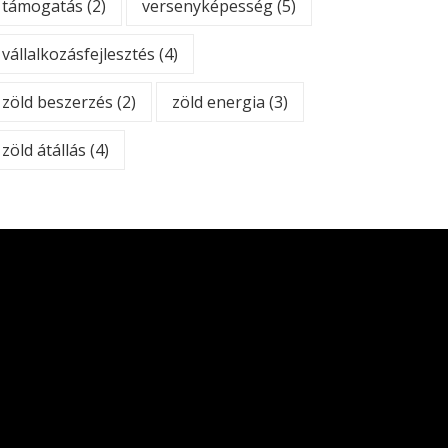
támogatás
(2)
versenyképesség
(5)
vállalkozásfejlesztés
(4)
zöld beszerzés
(2)
zöld energia
(3)
zöld átállás
(4)