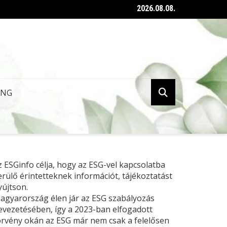
2026.08.08.
ent az ESG tanúsításról szóló kormányrendelet
ING
z ESGinfo célja, hogy az ESG-vel kapcsolatba
erülő érintetteknek információt, tájékoztatást
yújtson.
agyarország élen jár az ESG szabályozás
evezetésében, így a 2023-ban elfogadott
örvény okán az ESG már nem csak a felelősen