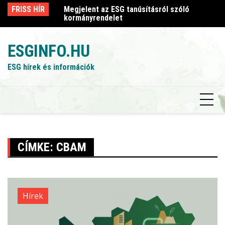
Skip
sról szóló
FRISS HÍR
Megjelent az ESG tanúsításról szóló
Me
to
kormányrendelet
k
content
ESGINFO.HU
ESG hírek és információk
CÍMKE:
CBAM
Hírek