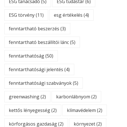
ESG tanácsadó
(5)
ESG tudástár
(6)
ESG törvény
(11)
esg értékelés
(4)
fenntartható beszerzés
(3)
fenntartható beszállítói lánc
(5)
fenntarthatóság
(50)
fenntarthatósági jelentés
(4)
fenntarthatósági szabványok
(5)
greenwashing
(2)
karbonlábnyom
(2)
kettős lényegesség
(2)
klímavédelem
(2)
körforgásos gazdaság
(2)
környezet
(2)