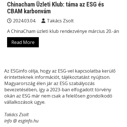
Chinacham Üzleti Klub: táma az ESG és
CBAM karbonvám
2024.03.04.
Takács Zsolt
A ChinaCham üzleti klub rendezvénye március 20.-án
Read More
Az ESGinfo célja, hogy az ESG-vel kapcsolatba kerülő
érintetteknek információt, tájékoztatást nyújtson.
Magyarország élen jár az ESG szabályozás
bevezetésében, így a 2023-ban elfogadott törvény
okán az ESG már nem csak a felelősen gondolkodó
vállalkozások ügye.
Takács Zsolt
info @ esginfo.hu