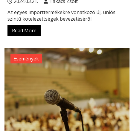
2024.03.21.
Takács Zsolt
Az egyes importtermékekre vonatkozó új, uniós
szintű kötelezettségek bevezetéséről
Read More
Események