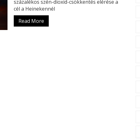
százalékos szén-dioxid-csökkentés elérése a
cél a Heinekennél
Read More