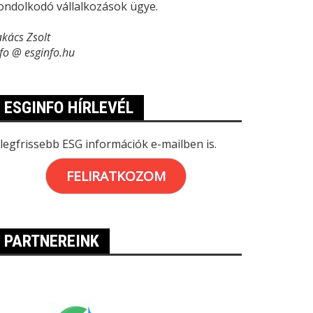
ondolkodó vállalkozások ügye.
akács Zsolt
nfo @ esginfo.hu
ESGINFO HÍRLEVÉL
 legfrissebb ESG információk e-mailben is.
FELIRATKOZOM
PARTNEREINK