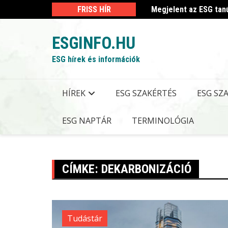
Skip
 kormányrendelet
FRISS HÍR
Megjelent az ESG tan
to
content
ESGINFO.HU
ESG hírek és információk
HÍREK
ESG SZAKÉRTÉS
ESG SZ
ESG NAPTÁR
TERMINOLÓGIA
CÍMKE:
DEKARBONIZÁCIÓ
Tudástár