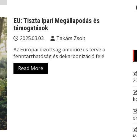
EU: Tiszta Ipari Megállapodás és
támogatások
2025.03.03.
Takács Zsolt
Az Európai bizottság ambíciózus terve a
fenntarthatóság és dekarbonizáció felé
Read More
2
k
e
jé