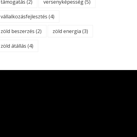
támogatás
(2)
versenyképesség
(5)
vállalkozásfejlesztés
(4)
zöld beszerzés
(2)
zöld energia
(3)
zöld átállás
(4)