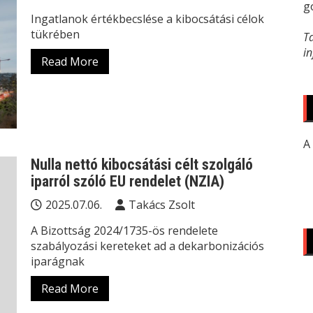
g
Ingatlanok értékbecslése a kibocsátási célok
tükrében
T
i
Read More
A
Nulla nettó kibocsátási célt szolgáló
iparról szóló EU rendelet (NZIA)
2025.07.06.
Takács Zsolt
A Bizottság 2024/1735-ös rendelete
szabályozási kereteket ad a dekarbonizációs
iparágnak
Read More