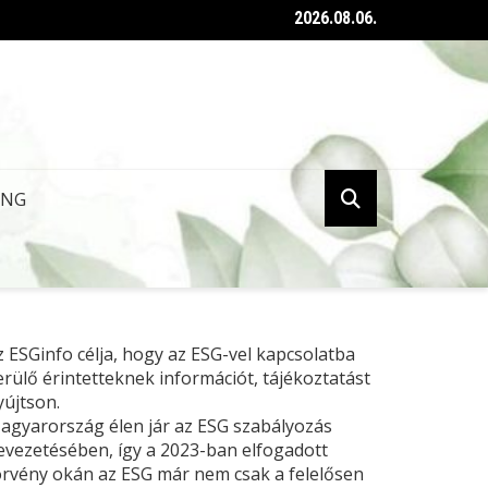
2026.08.06.
ent az ESG tanúsításról szóló kormányrendelet
ING
z ESGinfo célja, hogy az ESG-vel kapcsolatba
erülő érintetteknek információt, tájékoztatást
yújtson.
agyarország élen jár az ESG szabályozás
evezetésében, így a 2023-ban elfogadott
örvény okán az ESG már nem csak a felelősen