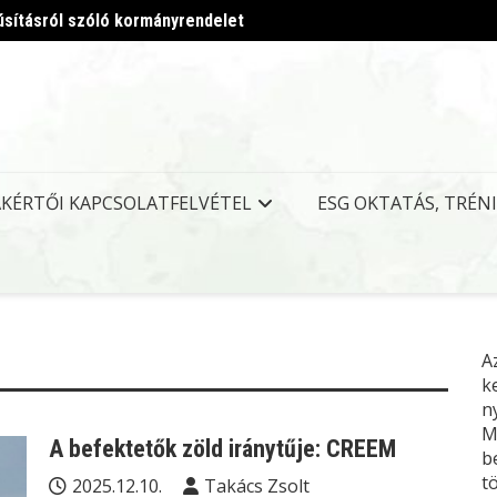
úsításról szóló kormányrendelet
Megjel
AKÉRTŐI KAPCSOLATFELVÉTEL
ESG OKTATÁS, TRÉN
A
k
n
M
A befektetők zöld iránytűje: CREEM
b
t
2025.12.10.
Takács Zsolt