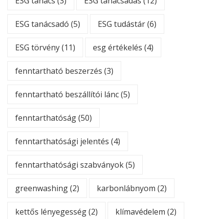
ESG tanács
(3)
ESG tanácsadás
(12)
ESG tanácsadó
(5)
ESG tudástár
(6)
ESG törvény
(11)
esg értékelés
(4)
fenntartható beszerzés
(3)
fenntartható beszállítói lánc
(5)
fenntarthatóság
(50)
fenntarthatósági jelentés
(4)
fenntarthatósági szabványok
(5)
greenwashing
(2)
karbonlábnyom
(2)
kettős lényegesség
(2)
klímavédelem
(2)