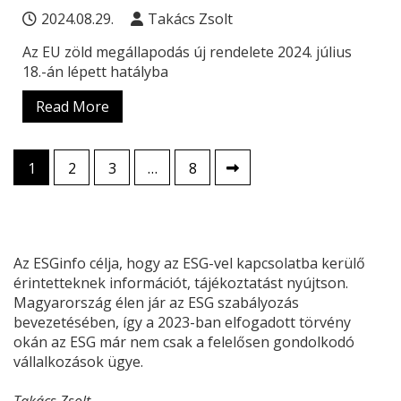
2024.08.29.
Takács Zsolt
Az EU zöld megállapodás új rendelete 2024. július
18.-án lépett hatályba
Read More
Bejegyzések
1
2
3
…
8
lapozása
Az ESGinfo célja, hogy az ESG-vel kapcsolatba kerülő
érintetteknek információt, tájékoztatást nyújtson.
Magyarország élen jár az ESG szabályozás
bevezetésében, így a 2023-ban elfogadott törvény
okán az ESG már nem csak a felelősen gondolkodó
vállalkozások ügye.