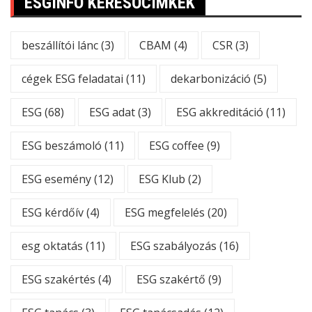
ESGINFO KERESŐCÍMKÉK
beszállítói lánc
(3)
CBAM
(4)
CSR
(3)
cégek ESG feladatai
(11)
dekarbonizáció
(5)
ESG
(68)
ESG adat
(3)
ESG akkreditáció
(11)
ESG beszámoló
(11)
ESG coffee
(9)
ESG esemény
(12)
ESG Klub
(2)
ESG kérdőív
(4)
ESG megfelelés
(20)
esg oktatás
(11)
ESG szabályozás
(16)
ESG szakértés
(4)
ESG szakértő
(9)