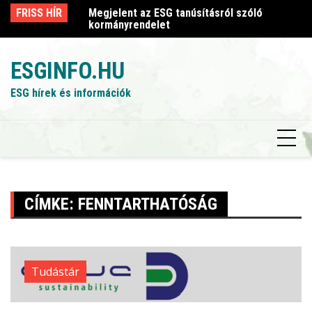
Skip
sról szóló
FRISS HÍR
Megjelent az ESG tanúsításról szóló
Me
to
kormányrendelet
k
content
ESGINFO.HU
ESG hírek és információk
CÍMKE:
FENNTARTHATÓSÁG
Tudástár