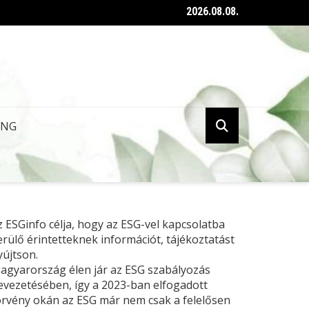
2026.08.08.
ent az ESG tanúsításról szóló kormányrendelet
ING
z ESGinfo célja, hogy az ESG-vel kapcsolatba
erülő érintetteknek információt, tájékoztatást
yújtson.
agyarország élen jár az ESG szabályozás
evezetésében, így a 2023-ban elfogadott
örvény okán az ESG már nem csak a felelősen