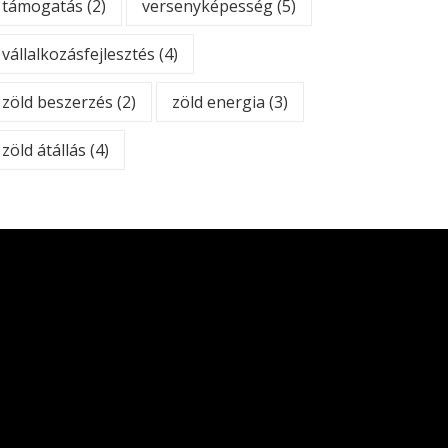
támogatás
(2)
versenyképesség
(5)
vállalkozásfejlesztés
(4)
zöld beszerzés
(2)
zöld energia
(3)
zöld átállás
(4)