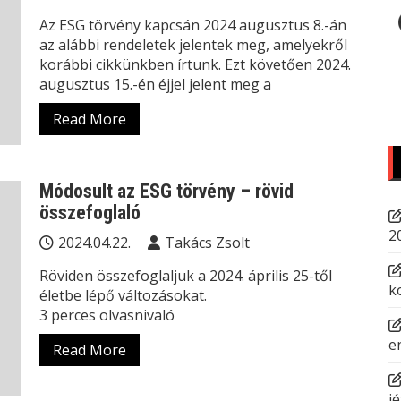
Az ESG törvény kapcsán 2024 augusztus 8.-án
az alábbi rendeletek jelentek meg, amelyekről
korábbi cikkünkben írtunk. Ezt követően 2024.
augusztus 15.-én éjjel jelent meg a
Read More
Módosult az ESG törvény – rövid
összefoglaló
2
2024.04.22.
Takács Zsolt
Röviden összefoglaljuk a 2024. április 25-től
k
életbe lépő változásokat.
3 perces olvasnivaló
e
Read More
jé