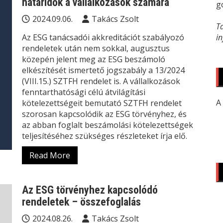
határidők a vállalkozások számára
g
2024.09.06.
Takács Zsolt
T
Az ESG tanácsadói akkreditációt szabályozó
i
rendeletek után nem sokkal, augusztus
közepén jelent meg az ESG beszámoló
elkészítését ismertető jogszabály a 13/2024
(VIII.15.) SZTFH rendelet is. A vállalkozások
fenntarthatósági célú átvilágítási
A
kötelezettségeit bemutató SZTFH rendelet
szorosan kapcsolódik az ESG törvényhez, és
az abban foglalt beszámolási kötelezettségek
teljesítéséhez szükséges részleteket írja elő.
Read More
Az ESG törvényhez kapcsolódó
rendeletek – összefoglalás
2024.08.26.
Takács Zsolt