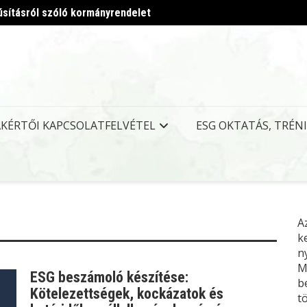
úsításról szóló kormányrendelet
Megjel
AKÉRTŐI KAPCSOLATFELVÉTEL
ESG OKTATÁS, TRÉN
A
k
n
M
ESG beszámoló készítése:
b
Kötelezettségek, kockázatok és
t