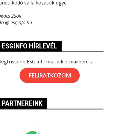
ondolkodó vállalkozások ügye.
akács Zsolt
nfo @ esginfo.hu
ESGINFO HÍRLEVÉL
 legfrissebb ESG információk e-mailben is.
FELIRATKOZOM
PARTNEREINK