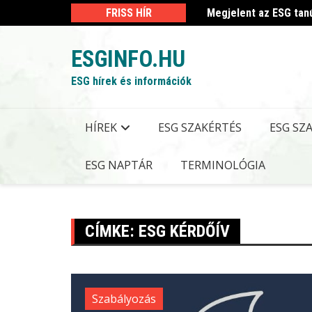
Skip
 kormányrendelet
FRISS HÍR
Megjelent az ESG tan
to
content
ESGINFO.HU
ESG hírek és információk
HÍREK
ESG SZAKÉRTÉS
ESG SZ
ESG NAPTÁR
TERMINOLÓGIA
CÍMKE:
ESG KÉRDŐÍV
Szabályozás