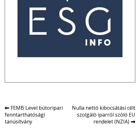
Bejegyzés
FEMB Level bútoripari
Nulla nettó kibocsátási célt
fenntarthatósági
szolgáló iparról szóló EU
navigáció
tanúsítvány
rendelet (NZIA)