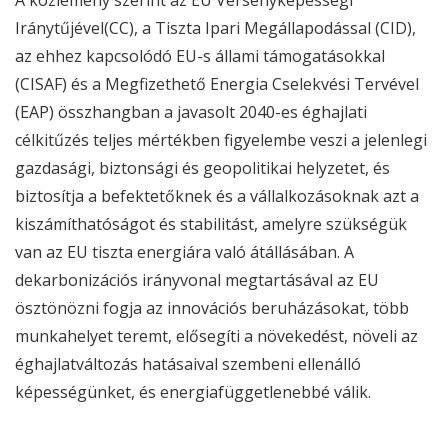
Iránytűjével(CC), a Tiszta Ipari Megállapodással (CID),
az ehhez kapcsolódó EU-s állami támogatásokkal
(CISAF) és a Megfizethető Energia Cselekvési Tervével
(EAP) összhangban a javasolt 2040-es éghajlati
célkitűzés teljes mértékben figyelembe veszi a jelenlegi
gazdasági, biztonsági és geopolitikai helyzetet, és
biztosítja a befektetőknek és a vállalkozásoknak azt a
kiszámíthatóságot és stabilitást, amelyre szükségük
van az EU tiszta energiára való átállásában. A
dekarbonizációs irányvonal megtartásával az EU
ösztönözni fogja az innovációs beruházásokat, több
munkahelyet teremt, elősegíti a növekedést, növeli az
éghajlatváltozás hatásaival szembeni ellenálló
képességünket, és energiafüggetlenebbé válik.