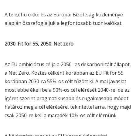
A
telex.hu cikke
és az Európai Bizottság
közleménye
alapján összefoglaljuk a legfontosabb tudnivalókat.
2030: Fit for 55, 2050: Net zero
Az EU ambíciózus célja a 2050- es dekarbonizált állapot,
a Net Zero. Köztes célként korábban az EU Fit for 55
korábban 2030-ra 55%-os célt tűzött ki. A mai javaslat
most ebbe ékeli be a 90%-os cél elérését 2040-re, de az
ígéret szerint pragmatikusabb és rugalmasabb módot
határoz meg a cél elérésére, tekintettel arra, hogy majd
csak 2050-re kell a maradék 10%-os célt elérnünk.
A közlemény szerint az EU Versenyképességi