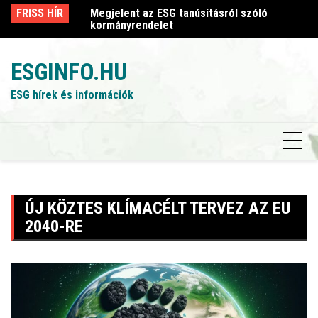
Skip
sról szóló
FRISS HÍR
Megjelent az ESG tanúsításról szóló
Me
to
kormányrendelet
k
content
ESGINFO.HU
ESG hírek és információk
ÚJ KÖZTES KLÍMACÉLT TERVEZ AZ EU
2040-RE