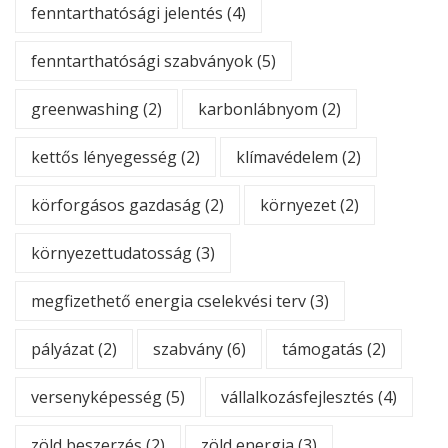
fenntarthatósági jelentés
(4)
fenntarthatósági szabványok
(5)
greenwashing
(2)
karbonlábnyom
(2)
kettős lényegesség
(2)
klímavédelem
(2)
körforgásos gazdaság
(2)
környezet
(2)
környezettudatosság
(3)
megfizethető energia cselekvési terv
(3)
pályázat
(2)
szabvány
(6)
támogatás
(2)
versenyképesség
(5)
vállalkozásfejlesztés
(4)
zöld beszerzés
(2)
zöld energia
(3)