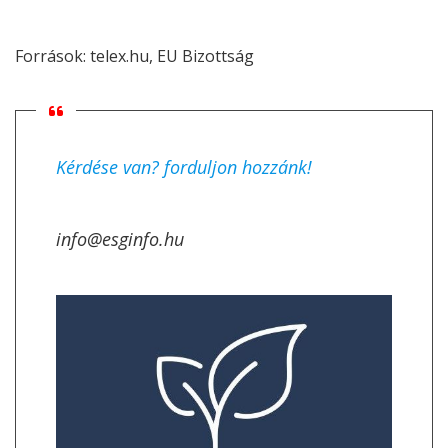
Források:
telex.hu
,
EU Bizottság
Kérdése van? forduljon hozzánk!
info@esginfo.hu