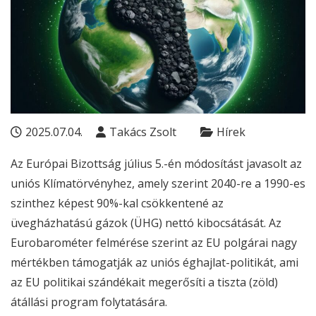
2025.07.04.
Takács Zsolt
Hírek
Az Európai Bizottság július 5.-én módosítást javasolt az
uniós Klímatörvényhez, amely szerint 2040-re a 1990-es
szinthez képest 90%-kal csökkentené az
üvegházhatású gázok (ÜHG) nettó kibocsátását. Az
Eurobarométer felmérése szerint az EU polgárai nagy
mértékben támogatják az uniós éghajlat-politikát, ami
az EU politikai szándékait megerősíti a tiszta (zöld)
átállási program folytatására.