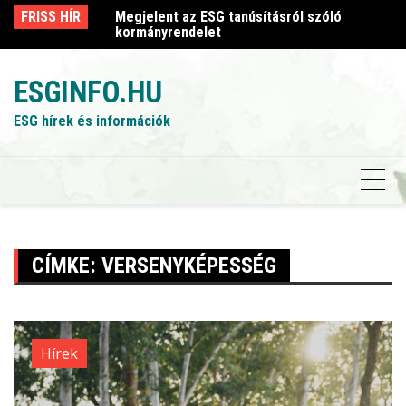
Skip
sról szóló
FRISS HÍR
Megjelent az ESG tanúsításról szóló
Me
to
kormányrendelet
k
content
ESGINFO.HU
ESG hírek és információk
CÍMKE:
VERSENYKÉPESSÉG
Hírek