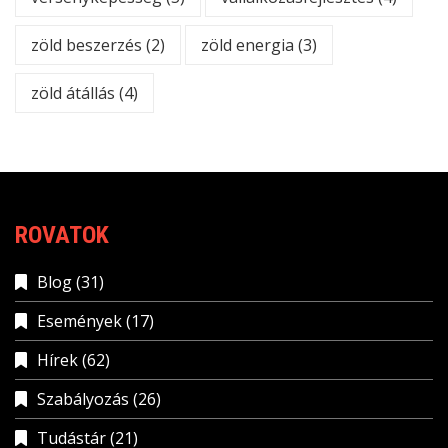
zöld beszerzés
(2)
zöld energia
(3)
zöld átállás
(4)
ROVATOK
Blog
(31)
Események
(17)
Hírek
(62)
Szabályozás
(26)
Tudástár
(21)