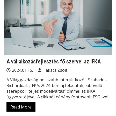
A vállalkozásfejlesztés fő szerve: az IFKA
2024.01.15.
Takács Zsolt
A Világgazdaság hosszabb interjút közölt Szabados
Richárddal, „IFKA: 2024-ben új feladatok, kibővülő
szerepkör, teljes modellváltás” címmel az IFKA
ügyvezetőjével. A cikkből néhány fontosabb ESG -vel
Read More