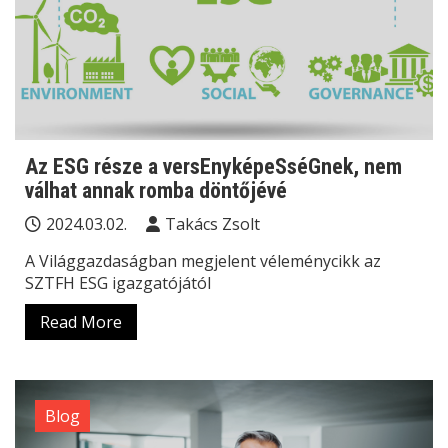
Az ESG része a versEnyképeSséGnek, nem
válhat annak romba döntőjévé
2024.03.02.
Takács Zsolt
A Világgazdaságban megjelent véleménycikk az
SZTFH ESG igazgatójától
Read More
Blog