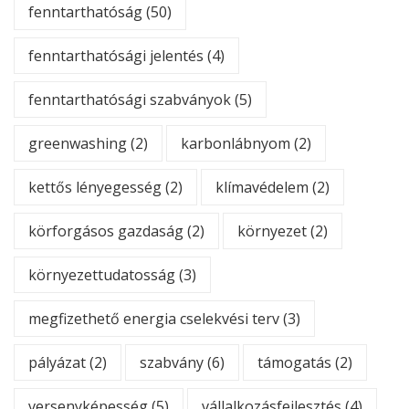
fenntarthatóság
(50)
fenntarthatósági jelentés
(4)
fenntarthatósági szabványok
(5)
greenwashing
(2)
karbonlábnyom
(2)
kettős lényegesség
(2)
klímavédelem
(2)
körforgásos gazdaság
(2)
környezet
(2)
környezettudatosság
(3)
megfizethető energia cselekvési terv
(3)
pályázat
(2)
szabvány
(6)
támogatás
(2)
versenyképesség
(5)
vállalkozásfejlesztés
(4)