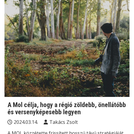
A Mol célja, hogy a régió zöldebb, önellátóbb
és versenyképesebb legyen
2024.03.14.
Takács Zsolt
A MOL közzétette frissített hosszú távú stratégiáját,