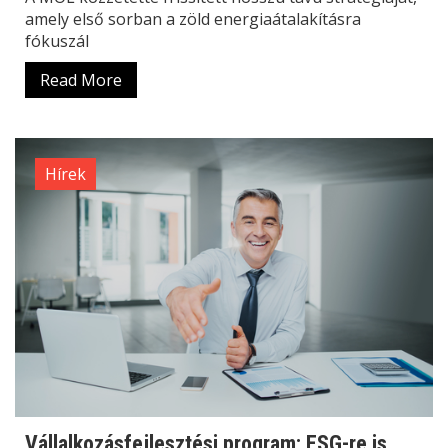
amely első sorban a zöld energiaátalakításra
fókuszál
Read More
Hírek
Vállalkozásfejlesztési program: ESG-re is