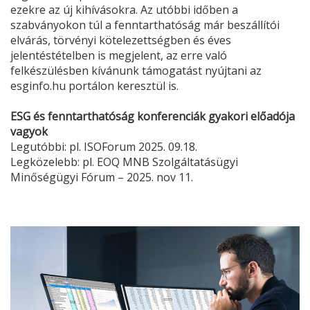
ezekre az új kihívásokra. Az utóbbi időben a
szabványokon túl a fenntarthatóság már beszállítói
elvárás, törvényi kötelezettségben és éves
jelentéstételben is megjelent, az erre való
felkészülésben kívánunk támogatást nyújtani az
esginfo.hu portálon keresztül is.
ESG
és fenntarthatóság konferenciák gyakori előadója
vagyok
Legutóbbi: pl.
ISOForum
2025. 09.18.
Legközelebb: pl.
EOQ MNB Szolgáltatásügyi
Minőségügyi Fórum
– 2025. nov 11.