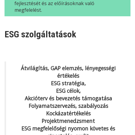
fejlesztését és az előírásoknak való
megfelelést.
ESG
szolgáltatások
Átvilágítás, GAP elemzés, lényegességi
értékelés
ESG
stratégia,
ESG
célok,
Akcióterv és bevezetés támogatása
Folyamatszervezés, szabályozás
Kockázatértékelés
Projektmenedzsment
ESG
megfelelőségi nyomon követes és