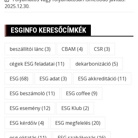
2025.12.30.
ESGINFO KERESŐCÍMKÉK
beszállítói lánc
(3)
CBAM
(4)
CSR
(3)
cégek ESG feladatai
(11)
dekarbonizáció
(5)
ESG
(68)
ESG adat
(3)
ESG akkreditáció
(11)
ESG beszámoló
(11)
ESG coffee
(9)
ESG esemény
(12)
ESG Klub
(2)
ESG kérdőív
(4)
ESG megfelelés
(20)
esg oktatás
(11)
ESG szabályozás
(16)