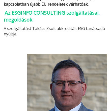
kapcsolatban újabb EU rendeletek várhatóak.
Az ESGINFO CONSULTING szolgáltatásai,
megoldások
A szolgáltatást Takács Zsolt akkreditált
ESG
tanácsadó
nyújtja.