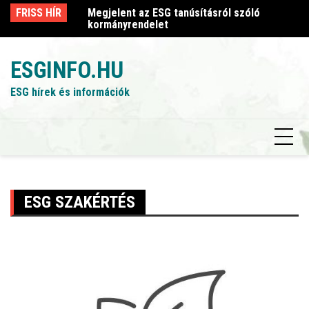
Skip
sról szóló
FRISS HÍR
Megjelent az ESG tanúsításról szóló
Me
to
kormányrendelet
k
content
ESGINFO.HU
ESG hírek és információk
ESG SZAKÉRTÉS