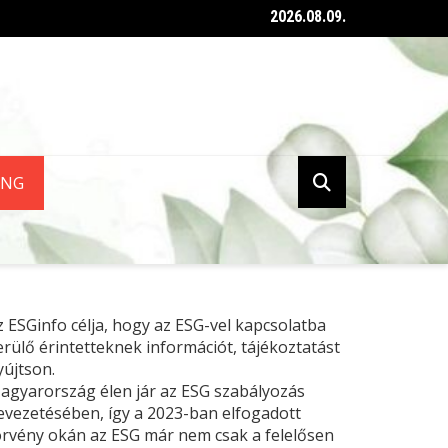
2026.08.09.
ent az ESG tanúsításról szóló kormányrendelet
ING
z ESGinfo célja, hogy az ESG-vel kapcsolatba
erülő érintetteknek információt, tájékoztatást
yújtson.
agyarország élen jár az ESG szabályozás
evezetésében, így a 2023-ban elfogadott
örvény okán az ESG már nem csak a felelősen