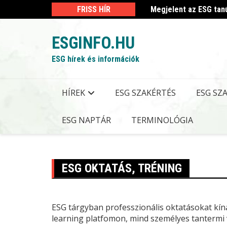
Skip
 kormányrendelet
FRISS HÍR
Megjelent az ESG tan
to
content
ESGINFO.HU
ESG hírek és információk
HÍREK
ESG SZAKÉRTÉS
ESG SZ
ESG NAPTÁR
TERMINOLÓGIA
ESG OKTATÁS, TRÉNING
ESG
tárgyban professzionális oktatásokat kín
learning platfomon, mind személyes tantermi 