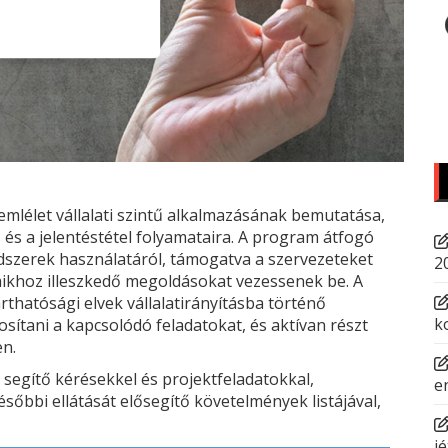
emlélet vállalati szintű alkalmazásának bemutatása,
 és a jelentéstétel folyamataira. A program átfogó
szerek használatáról, támogatva a szervezeteket
2
aikhoz illeszkedő megoldásokat vezessenek be. A
thatósági elvek vállalatirányításba történő
k
ítani a kapcsolódó feladatokat, és aktívan részt
en.
 segítő kérésekkel és projektfeladatokkal,
e
őbbi ellátását elősegítő követelmények listájával,
jé