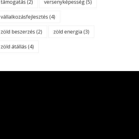
támogatás
(2)
versenyképesség
(5)
vállalkozásfejlesztés
(4)
zöld beszerzés
(2)
zöld energia
(3)
zöld átállás
(4)