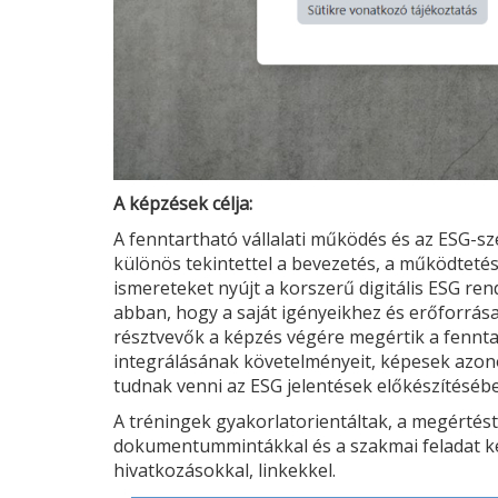
A képzések célja:
A fenntartható vállalati működés és az
ESG
-sz
különös tekintettel a bevezetés, a működtetés
ismereteket nyújt a korszerű digitális
ESG
rend
abban, hogy a saját igényeikhez és erőforrás
résztvevők a képzés végére megértik a fenntar
integrálásának követelményeit, képesek azonos
tudnak venni az
ESG
jelentések előkészítéséb
A tréningek gyakorlatorientáltak, a megértést
dokumentummintákkal és a szakmai feladat kés
hivatkozásokkal, linkekkel.