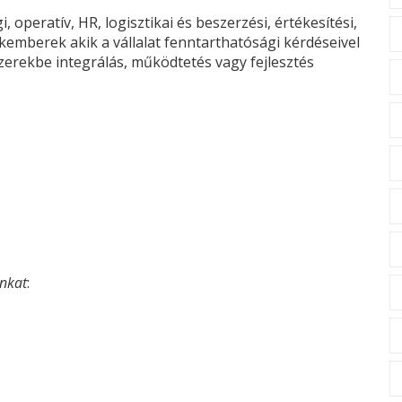
operatív, HR, logisztikai és beszerzési, értékesítési,
emberek akik a vállalat fenntarthatósági kérdéseivel
zerekbe integrálás, működtetés vagy fejlesztés
unkat
: