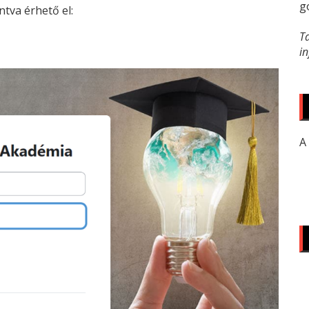
g
tva érhető el:
T
i
A