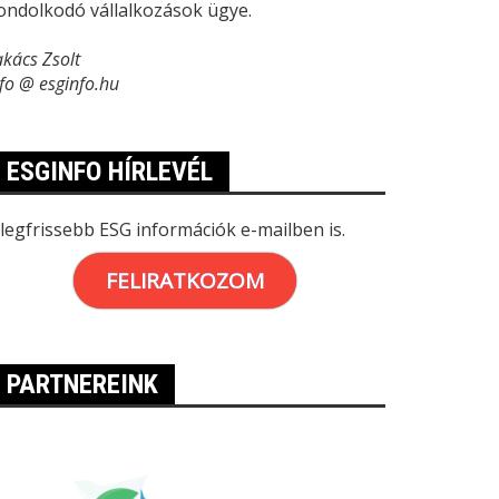
ondolkodó vállalkozások ügye.
akács Zsolt
nfo @ esginfo.hu
ESGINFO HÍRLEVÉL
 legfrissebb ESG információk e-mailben is.
FELIRATKOZOM
PARTNEREINK