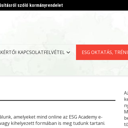
úsításról szóló kormányrendelet
Megjel
AKÉRTŐI KAPCSOLATFELVÉTEL
ESG OKTATÁS, TRÉN
A
k
n
M
álunk, amelyeket mind online az
ESG
Academy e-
b
vagy kihelyezett formában is meg tudunk tartani.
t