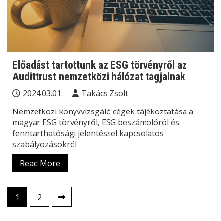
Előadást tartottunk az ESG törvényről az
Audittrust nemzetközi hálózat tagjainak
2024.03.01.
Takács Zsolt
Nemzetközi könyvvizsgáló cégek tájékoztatása a
magyar ESG törvényről, ESG beszámolóról és
fenntarthatósági jelentéssel kapcsolatos
szabályozásokról
Read More
Bejegyzések
1
2
lapozása