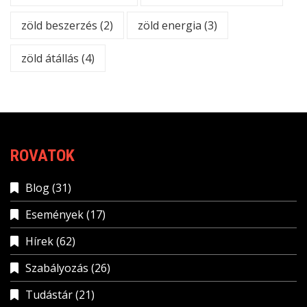
zöld beszerzés
(2)
zöld energia
(3)
zöld átállás
(4)
ROVATOK
Blog
(31)
Események
(17)
Hírek
(62)
Szabályozás
(26)
Tudástár
(21)