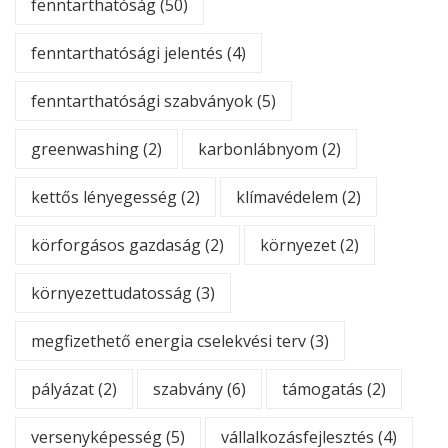
fenntarthatóság
(50)
fenntarthatósági jelentés
(4)
fenntarthatósági szabványok
(5)
greenwashing
(2)
karbonlábnyom
(2)
kettős lényegesség
(2)
klímavédelem
(2)
körforgásos gazdaság
(2)
környezet
(2)
környezettudatosság
(3)
megfizethető energia cselekvési terv
(3)
pályázat
(2)
szabvány
(6)
támogatás
(2)
versenyképesség
(5)
vállalkozásfejlesztés
(4)