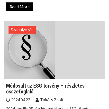
Read More
Szabályozás
Módosult az ESG törvény – részletes
összefoglaló
2024.04.22.
Takács Zsolt
2024. április 25.-én lép hatályba az ESG törvény