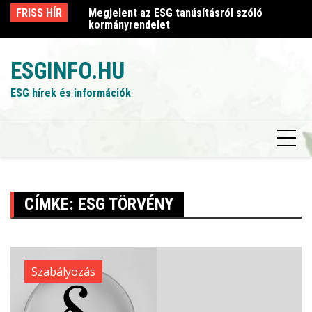
Skip
sról szóló
FRISS HÍR
Megjelent az ESG tanúsításról szóló
Me
to
kormányrendelet
k
content
ESGINFO.HU
ESG hírek és információk
CÍMKE:
ESG TÖRVÉNY
Szabályozás