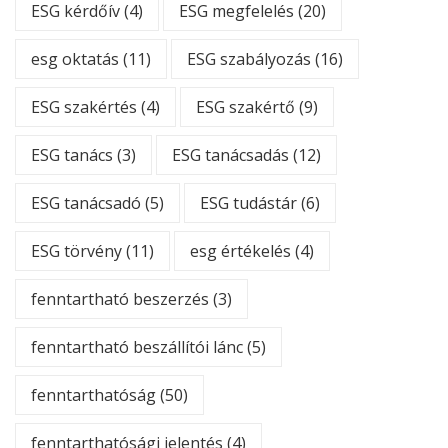
ESG kérdőív
(4)
ESG megfelelés
(20)
esg oktatás
(11)
ESG szabályozás
(16)
ESG szakértés
(4)
ESG szakértő
(9)
ESG tanács
(3)
ESG tanácsadás
(12)
ESG tanácsadó
(5)
ESG tudástár
(6)
ESG törvény
(11)
esg értékelés
(4)
fenntartható beszerzés
(3)
fenntartható beszállítói lánc
(5)
fenntarthatóság
(50)
fenntarthatósági jelentés
(4)