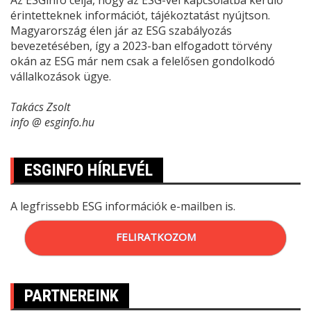
Az ESGinfo célja, hogy az ESG-vel kapcsolatba kerülő
érintetteknek információt, tájékoztatást nyújtson.
Magyarország élen jár az ESG szabályozás
bevezetésében, így a 2023-ban elfogadott törvény
okán az ESG már nem csak a felelősen gondolkodó
vállalkozások ügye.
Takács Zsolt
info @ esginfo.hu
ESGINFO HÍRLEVÉL
A legfrissebb ESG információk e-mailben is.
FELIRATKOZOM
PARTNEREINK