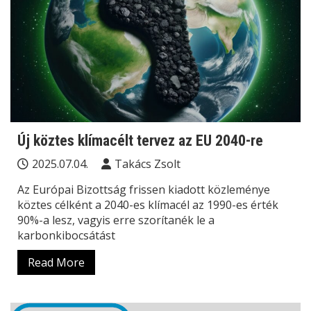
Új köztes klímacélt tervez az EU 2040-re
2025.07.04.
Takács Zsolt
Az Európai Bizottság frissen kiadott közleménye
köztes célként a 2040-es klímacél az 1990-es érték
90%-a lesz, vagyis erre szorítanék le a
karbonkibocsátást
Read More