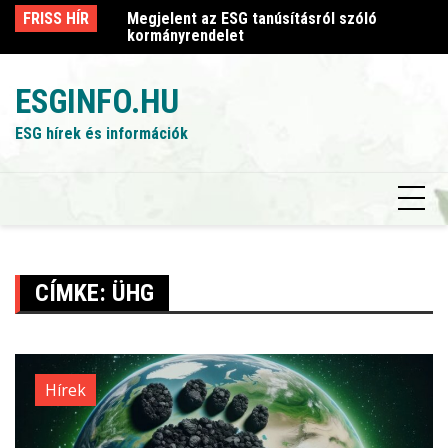
Skip
sról szóló
FRISS HÍR
Megjelent az ESG tanúsításról szóló
Me
to
kormányrendelet
k
content
ESGINFO.HU
ESG hírek és információk
CÍMKE:
ÜHG
Hírek