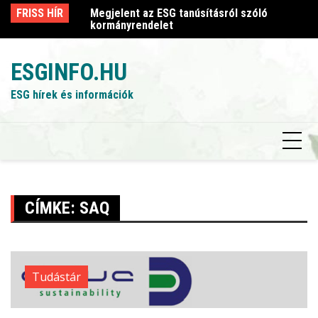
Skip
sról szóló
FRISS HÍR
Megjelent az ESG tanúsításról szóló
Me
to
kormányrendelet
k
content
ESGINFO.HU
ESG hírek és információk
CÍMKE:
SAQ
Tudástár