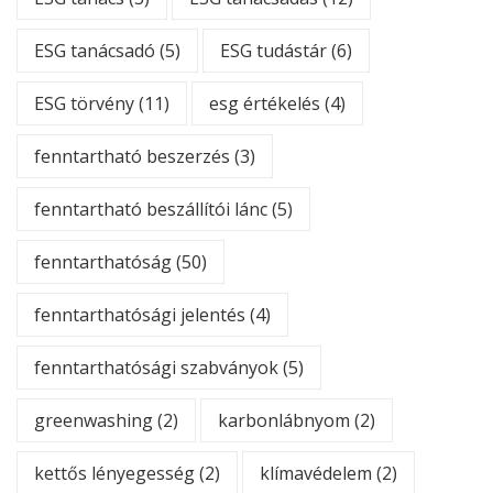
ESG tanácsadó
(5)
ESG tudástár
(6)
ESG törvény
(11)
esg értékelés
(4)
fenntartható beszerzés
(3)
fenntartható beszállítói lánc
(5)
fenntarthatóság
(50)
fenntarthatósági jelentés
(4)
fenntarthatósági szabványok
(5)
greenwashing
(2)
karbonlábnyom
(2)
kettős lényegesség
(2)
klímavédelem
(2)