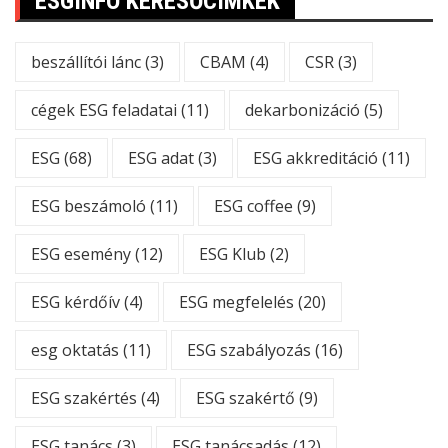
ESGINFO KERESŐCÍMKÉK
beszállítói lánc
(3)
CBAM
(4)
CSR
(3)
cégek ESG feladatai
(11)
dekarbonizáció
(5)
ESG
(68)
ESG adat
(3)
ESG akkreditáció
(11)
ESG beszámoló
(11)
ESG coffee
(9)
ESG esemény
(12)
ESG Klub
(2)
ESG kérdőív
(4)
ESG megfelelés
(20)
esg oktatás
(11)
ESG szabályozás
(16)
ESG szakértés
(4)
ESG szakértő
(9)
ESG tanács
(3)
ESG tanácsadás
(12)