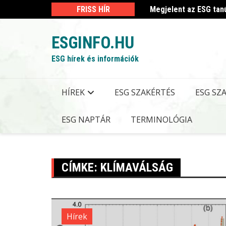
Skip
 kormányrendelet
FRISS HÍR
Megjelent az ESG tan
to
content
ESGINFO.HU
ESG hírek és információk
HÍREK
ESG SZAKÉRTÉS
ESG SZ
ESG NAPTÁR
TERMINOLÓGIA
CÍMKE:
KLÍMAVÁLSÁG
Hírek