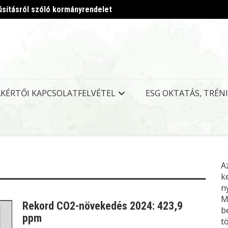
úsításról szóló kormányrendelet
Megjel
AKÉRTŐI KAPCSOLATFELVÉTEL
ESG OKTATÁS, TRÉN
A
k
n
M
Rekord CO2-növekedés 2024: 423,9
b
ppm
t