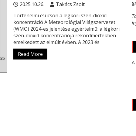
g
2025.10.26.
Takács Zsolt
Történelmi csúcson a légköri szén-dioxid
T
koncentráció A Meteorológiai Világszervezet
i
(WMO) 2024-es jelentése egyértelmű: a légköri
szén-dioxid koncentrációja rekordmértékben
emelkedett az elmúlt évben. A 2023 és
Read More
A