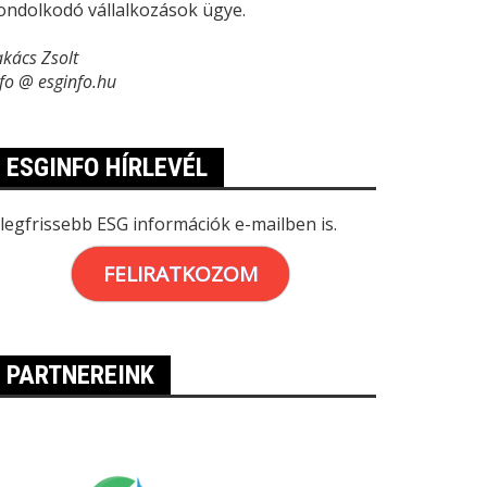
ondolkodó vállalkozások ügye.
akács Zsolt
nfo @ esginfo.hu
ESGINFO HÍRLEVÉL
 legfrissebb ESG információk e-mailben is.
FELIRATKOZOM
PARTNEREINK