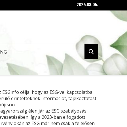
2026.08.06.
ent az ESG tanúsításról szóló kormányrendelet
ING
z ESGinfo célja, hogy az ESG-vel kapcsolatba
erülő érintetteknek információt, tájékoztatást
yújtson.
agyarország élen jár az ESG szabályozás
evezetésében, így a 2023-ban elfogadott
örvény okán az ESG már nem csak a felelősen