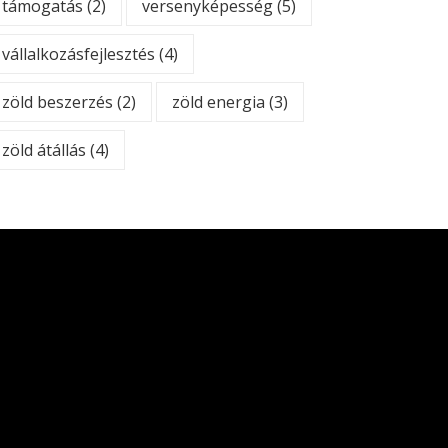
támogatás
(2)
versenyképesség
(5)
vállalkozásfejlesztés
(4)
zöld beszerzés
(2)
zöld energia
(3)
zöld átállás
(4)