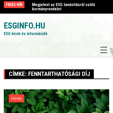
Skip
sról szóló
FRISS HÍR
Megjelent az ESG tanúsításról szóló
Me
to
kormányrendelet
k
content
ESGINFO.HU
ESG hírek és információk
CÍMKE:
FENNTARTHATÓSÁGI DÍJ
Hírek