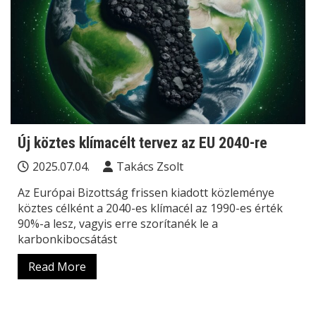
Új köztes klímacélt tervez az EU 2040-re
2025.07.04.
Takács Zsolt
Az Európai Bizottság frissen kiadott közleménye
köztes célként a 2040-es klímacél az 1990-es érték
90%-a lesz, vagyis erre szorítanék le a
karbonkibocsátást
Read More