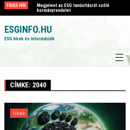
Skip
sról szóló
FRISS HÍR
Megjelent az ESG tanúsításról szóló
Me
to
kormányrendelet
k
content
ESGINFO.HU
ESG hírek és információk
CÍMKE:
2040
Hírek