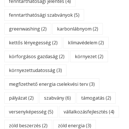
fenntarthatósági jelentés
(4)
fenntarthatósági szabványok
(5)
greenwashing
(2)
karbonlábnyom
(2)
kettős lényegesség
(2)
klímavédelem
(2)
körforgásos gazdaság
(2)
környezet
(2)
környezettudatosság
(3)
megfizethető energia cselekvési terv
(3)
pályázat
(2)
szabvány
(6)
támogatás
(2)
versenyképesség
(5)
vállalkozásfejlesztés
(4)
zöld beszerzés
(2)
zöld energia
(3)