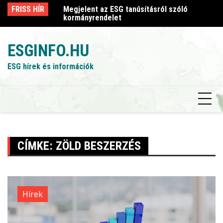
Skip
sról szóló
FRISS HÍR
Megjelent az ESG tanúsításról szóló
Me
to
kormányrendelet
k
content
ESGINFO.HU
ESG hírek és információk
CÍMKE:
ZÖLD BESZERZÉS
Hírek