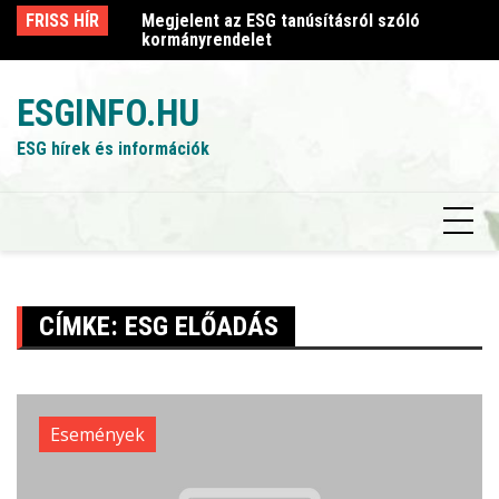
Skip
sról szóló
FRISS HÍR
Megjelent az ESG tanúsításról szóló
Me
to
kormányrendelet
k
content
ESGINFO.HU
ESG hírek és információk
CÍMKE:
ESG ELŐADÁS
Események