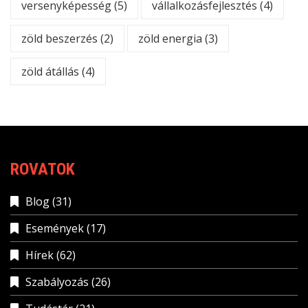
versenyképesség
(5)
vállalkozásfejlesztés
(4)
zöld beszerzés
(2)
zöld energia
(3)
zöld átállás
(4)
ROVATOK
Blog
(31)
Események
(17)
Hírek
(62)
Szabályozás
(26)