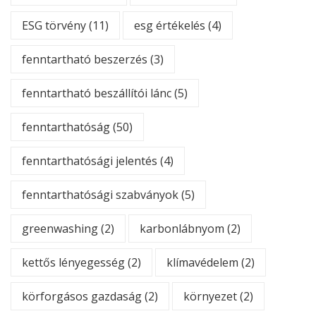
ESG törvény
(11)
esg értékelés
(4)
fenntartható beszerzés
(3)
fenntartható beszállítói lánc
(5)
fenntarthatóság
(50)
fenntarthatósági jelentés
(4)
fenntarthatósági szabványok
(5)
greenwashing
(2)
karbonlábnyom
(2)
kettős lényegesség
(2)
klímavédelem
(2)
körforgásos gazdaság
(2)
környezet
(2)