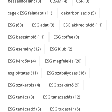
beszállítói lánc
(3)
CBAM
(4)
CSR
(3)
cégek ESG feladatai
(11)
dekarbonizáció
(5)
ESG
(68)
ESG adat
(3)
ESG akkreditáció
(11)
ESG beszámoló
(11)
ESG coffee
(9)
ESG esemény
(12)
ESG Klub
(2)
ESG kérdőív
(4)
ESG megfelelés
(20)
esg oktatás
(11)
ESG szabályozás
(16)
ESG szakértés
(4)
ESG szakértő
(9)
ESG tanács
(3)
ESG tanácsadás
(12)
ESG tanácsadó
(5)
ESG tudástár
(6)