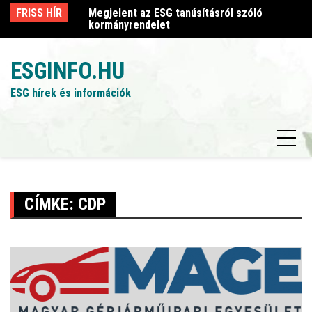
Skip
sról szóló
FRISS HÍR
Megjelent az ESG tanúsításról szóló
Me
to
kormányrendelet
k
content
ESGINFO.HU
ESG hírek és információk
CÍMKE:
CDP