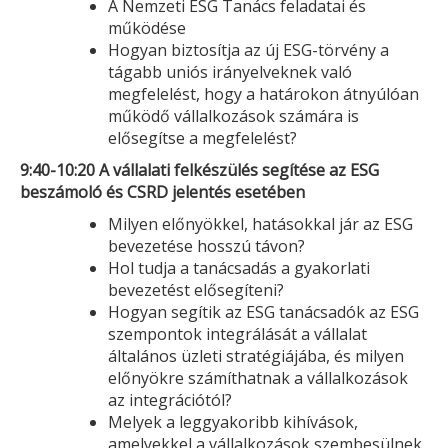
A Nemzeti ESG Tanács feladatai és
működése
Hogyan biztosítja az új ESG-törvény a
tágabb uniós irányelveknek való
megfelelést, hogy a határokon átnyúlóan
működő vállalkozások számára is
elősegítse a megfelelést?
9:40-10:20 A vállalati felkészülés segítése az ESG
beszámoló és CSRD jelentés esetében
Milyen előnyökkel, hatásokkal jár az ESG
bevezetése hosszú távon?
Hol tudja a tanácsadás a gyakorlati
bevezetést elősegíteni?
Hogyan segítik az ESG tanácsadók az ESG
szempontok integrálását a vállalat
általános üzleti stratégiájába, és milyen
előnyökre számíthatnak a vállalkozások
az integrációtól?
Melyek a leggyakoribb kihívások,
amelyekkel a vállalkozások szembesülnek