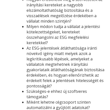
irányítási kereteket a nagyobb
elszámoltathatóság biztosítása és a
visszaélések megelőzése érdekében a
vállalat minden szintjén?
Milyen módon tudja a vállalat a jelentési
kötelezettségeket, kereteket
összehangolni az ESG megfelelési
keretekkel?
Az ESG-jelentések átláthatósága iránti
növekvő igény miatt melyek azok a
legkritikusabb lépések, amelyeket a
vállalatok megtehetnek irányítási
gyakorlataik átláthatóságának biztosítása
érdekében, és hogyan ellenőrizhetik az
érdekelt felek a jelentések hitelességét és
pontosságát?
Szükséges-e ehhez új szoftveres
támogatás?
Miként lehetne cégcsoport szinten
automatizálni a gyűjtött adatokat?