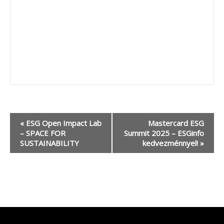
Esemény
«
ESG Open Impact Lab
Mastercard ESG
navigáció
– SPACE FOR
Summit 2025 – ESGinfo
SUSTAINABILITY
kedvezménnyel!
»