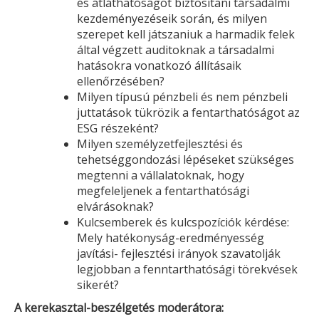
és átláthatóságot biztosítani társadalmi
kezdeményezéseik során, és milyen
szerepet kell játszaniuk a harmadik felek
által végzett auditoknak a társadalmi
hatásokra vonatkozó állításaik
ellenőrzésében?
Milyen típusú pénzbeli és nem pénzbeli
juttatások tükrözik a fentarthatóságot az
ESG részeként?
Milyen személyzetfejlesztési és
tehetséggondozási lépéseket szükséges
megtenni a vállalatoknak, hogy
megfeleljenek a fentarthatósági
elvárásoknak?
Kulcsemberek és kulcspozíciók kérdése:
Mely hatékonyság-eredményesség
javítási- fejlesztési irányok szavatolják
legjobban a fenntarthatósági törekvések
sikerét?
A kerekasztal-beszélgetés moderátora: