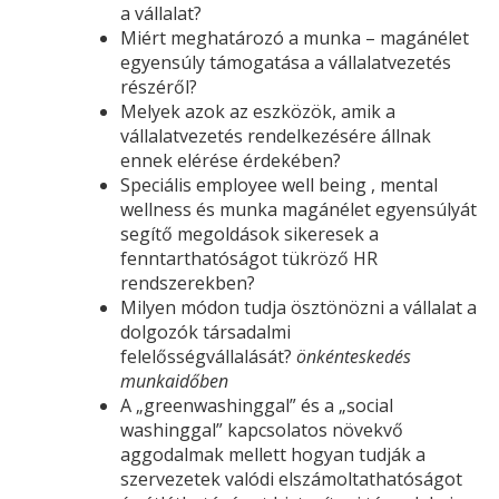
a vállalat?
Miért meghatározó a munka – magánélet
egyensúly támogatása a vállalatvezetés
részéről?
Melyek azok az eszközök, amik a
vállalatvezetés rendelkezésére állnak
ennek elérése érdekében?
Speciális employee well being , mental
wellness és munka magánélet egyensúlyát
segítő megoldások sikeresek a
fenntarthatóságot tükröző HR
rendszerekben?
Milyen módon tudja ösztönözni a vállalat a
dolgozók társadalmi
felelősségvállalását?
önkénteskedés
munkaidőben
A „greenwashinggal” és a „social
washinggal” kapcsolatos növekvő
aggodalmak mellett hogyan tudják a
szervezetek valódi elszámoltathatóságot