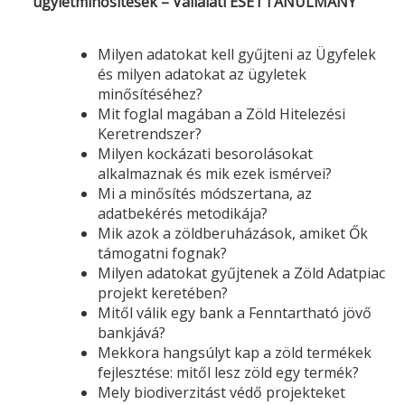
ügyletminősítések – Vállalati ESETTANULMÁNY
Milyen adatokat kell gyűjteni az Ügyfelek
és milyen adatokat az ügyletek
minősítéséhez?
Mit foglal magában a Zöld Hitelezési
Keretrendszer?
Milyen kockázati besorolásokat
alkalmaznak és mik ezek ismérvei?
Mi a minősítés módszertana, az
adatbekérés metodikája?
Mik azok a zöldberuházások, amiket Ők
támogatni fognak?
Milyen adatokat gyűjtenek a Zöld Adatpiac
projekt keretében?
Mitől válik egy bank a Fenntartható jövő
bankjává?
Mekkora hangsúlyt kap a zöld termékek
fejlesztése: mitől lesz zöld egy termék?
Mely biodiverzitást védő projekteket