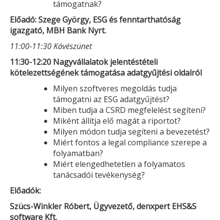
támogatnak?
Előadó: Szege György,
ESG és fenntarthatóság
igazgató,
MBH Bank Nyrt.
11:00-11:30 Kávészünet
11:30-12:20 Nagyvállalatok jelentéstételi
kötelezettségének támogatása adatgyűjtési oldalról
Milyen szoftveres megoldás tudja
támogatni az ESG adatgyűjtést?
Miben tudja a CSRD megfelelést segíteni?
Miként állítja elő magát a riportot?
Milyen módon tudja segíteni a bevezetést?
Miért fontos a legal compliance szerepe a
folyamatban?
Miért elengedhetetlen a folyamatos
tanácsadói tevékenység?
Előadók:
Szücs-Winkler Róbert, Ügyvezető,
denxpert EHS&S
software Kft.