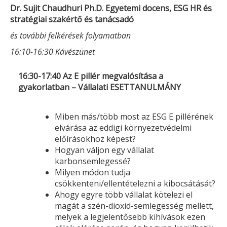
Dr. Sujit Chaudhuri Ph.D.
Egyetemi docens, ESG HR és
stratégiai szakértő és tanácsadó
és további felkérések folyamatban
16:10-16:30 Kávészünet
16:30-17:40 Az E pillér megvalósítása a
gyakorlatban – Vállalati ESETTANULMÁNY
Miben más/több most az ESG E pillérének
elvárása az eddigi környezetvédelmi
előírásokhoz képest?
Hogyan váljon egy vállalat
karbonsemlegessé?
Milyen módon tudja
csökkenteni/ellentételezni a kibocsátását?
Ahogy egyre több vállalat kötelezi el
magát a szén-dioxid-semlegesség mellett,
melyek a legjelentősebb kihívások ezen