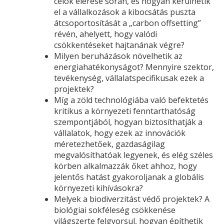
célok elérése során, és hogyan kerülhetik
el a vállalkozások a kibocsátás puszta
átcsoportosítását a „carbon offsetting”
révén, ahelyett, hogy valódi
csökkentéseket hajtanának végre?
Milyen beruházások növelhetik az
energiahatékonyságot? Mennyire szektor,
tevékenység, vállalatspecifikusak ezek a
projektek?
Míg a zöld technológiába való befektetés
kritikus a környezeti fenntarthatóság
szempontjából, hogyan biztosíthatják a
vállalatok, hogy ezek az innovációk
méretezhetőek, gazdaságilag
megvalósíthatóak legyenek, és elég széles
körben alkalmazzák őket ahhoz, hogy
jelentős hatást gyakoroljanak a globális
környezeti kihívásokra?
Melyek a biodiverzitást védő projektek? A
biológiai sokféleség csökkenése
világszerte felgyorsul, hogyan építhetik