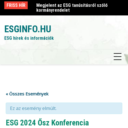
Skip
sról szóló
FRISS HÍR
Megjelent az ESG tanúsításról szóló
Me
to
kormányrendelet
k
content
ESGINFO.HU
ESG hírek és információk
« Összes Események
Ez az esemény elmúlt.
ESG 2024 Ősz Konferencia