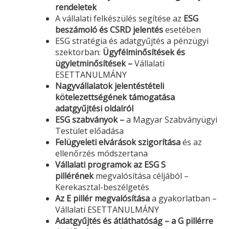
rendeletek
A vállalati felkészülés segítése az
ESG
beszámoló és CSRD jelentés
esetében
ESG stratégia és adatgyűjtés a pénzügyi
szektorban:
Ügyfélminősítések és
ügyletminősítések –
Vállalati
ESETTANULMÁNY
Nagyvállalatok jelentéstételi
kötelezettségének támogatása
adatgyűjtési oldalról
ESG szabványok –
a Magyar Szabványügyi
Testület előadása
Felügyeleti elvárások szigorítása
és az
ellenőrzés módszertana
Vállalati programok az ESG S
pillérének
megvalósítása céljából –
Kerekasztal-beszélgetés
Az E pillér megvalósítása
a gyakorlatban –
Vállalati ESETTANULMÁNY
Adatgyűjtés és átláthatóság – a G pillérre