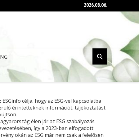
2026.08.06.
ent az ESG tanúsításról szóló kormányrendelet
ING
z ESGinfo célja, hogy az ESG-vel kapcsolatba
erülő érintetteknek információt, tájékoztatást
yújtson.
agyarország élen jár az ESG szabályozás
evezetésében, így a 2023-ban elfogadott
örvény okán az ESG már nem csak a felelősen