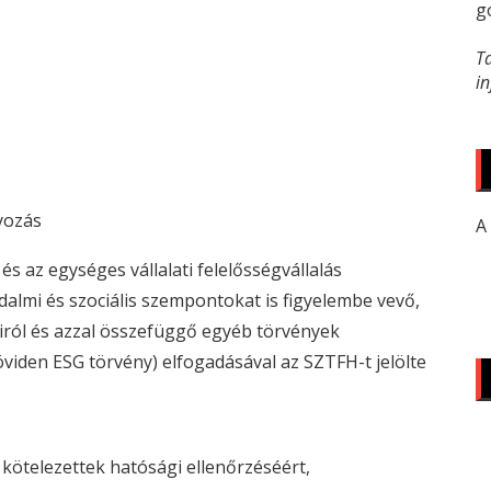
g
T
i
yozás
A
s az egységes vállalati felelősségvállalás
almi és szociális szempontokat is figyelembe vevő,
yairól és azzal összefüggő egyéb törvények
öviden
ESG
törvény) elfogadásával az SZTFH-t jelölte
 kötelezettek hatósági ellenőrzéséért,