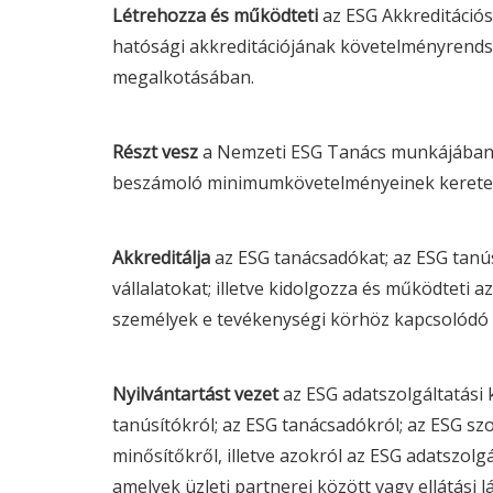
Létrehozza és működteti
az
ESG
Akkreditációs
hatósági akkreditációjának követelményrends
megalkotásában.
Részt vesz
a Nemzeti
ESG
Tanács munkájában,
beszámoló
minimumkövetelményeinek keretei
Akkreditálja
az
ESG
tanácsadókat; az
ESG
tanús
vállalatokat; illetve kidolgozza és működteti a
személyek e tevékenységi körhöz kapcsolódó 
Nyilvántartást vezet
az
ESG
adatszolgáltatási 
tanúsítókról; az
ESG
tanácsadókról; az
ESG
szo
minősítőkről, illetve azokról az
ESG
adatszolgál
amelyek üzleti partnerei között vagy ellátási 