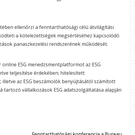
ében ellenőrzi a fenntarthatósági célú átvilágítási
űködteti a kötelezettségek megsértéséhez kapcsolódó
alkozások panaszkezelési rendszerének működését.
r online
ESG
menedzsmentplatformot az
ESG
tve teljesítése érdekében; hitelesített
illetve az
ESG
beszámolók benyújtásától számított
lá tartozó vállalkozások
ESG
adatszolgáltatása alapján
Fenntarthatósági konferencia a Bureau