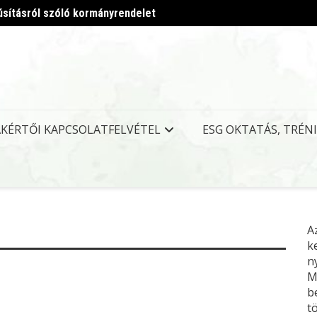
úsításról szóló kormányrendelet
Megjel
AKÉRTŐI KAPCSOLATFELVÉTEL
ESG OKTATÁS, TRÉN
A
k
n
M
b
t