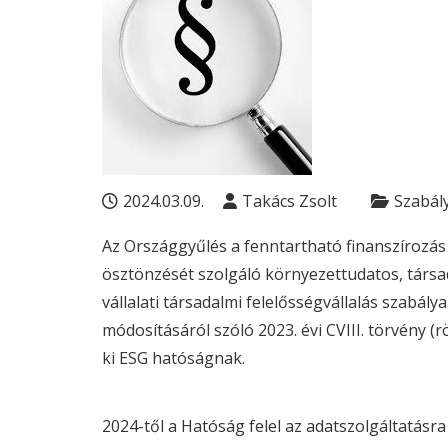
2024.03.09.
Takács Zsolt
Szabál
Az Országgyűlés a fenntartható finanszírozás é
ösztönzését szolgáló környezettudatos, társad
vállalati társadalmi felelősségvállalás szabál
módosításáról szóló
2023. évi CVIII. törvény
(r
ki
ESG
hatóságnak.
2024-től a Hatóság felel az adatszolgáltatásra