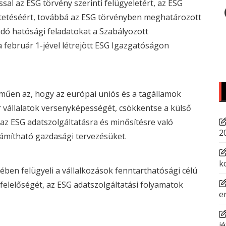
ssal az
ESG
törvény szerinti felügyeletért, az
ESG
tetéséért, továbbá az
ESG
törvényben meghatározott
dó hatósági feladatokat a Szabályozott
 február 1-jével létrejött
ESG
Igazgatóságon
elműen az, hogy az európai uniós és a tagállamok
 vállalatok versenyképességét, csökkentse a külső
 az
ESG
adatszolgáltatásra és minősítésre való
2
zámítható gazdasági tervezésüket.
k
ben felügyeli a vállalkozások fenntarthatósági célú
gfelelőségét, az
ESG
adatszolgáltatási folyamatok
e
jé