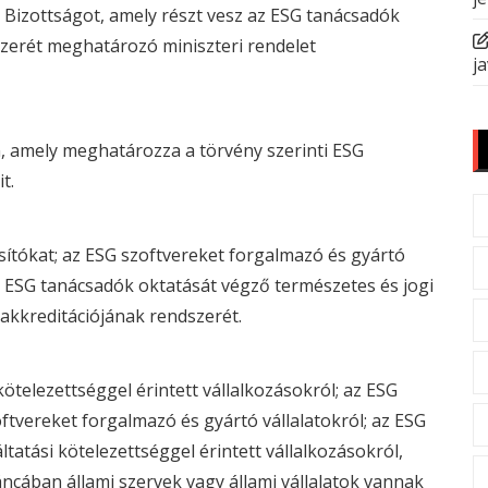
 Bizottságot, amely részt vesz az
ESG
tanácsadók
zerét meghatározó miniszteri rendelet
ja
 amely meghatározza a törvény szerinti
ESG
t.
ítókat; az
ESG
szoftvereket forgalmazó és gyártó
z
ESG
tanácsadók oktatását végző természetes és jogi
akkreditációjának rendszerét.
kötelezettséggel érintett vállalkozásokról; az
ESG
ftvereket forgalmazó és gyártó vállalatokról; az
ESG
tatási kötelezettséggel érintett vállalkozásokról,
láncában állami szervek vagy állami vállalatok vannak