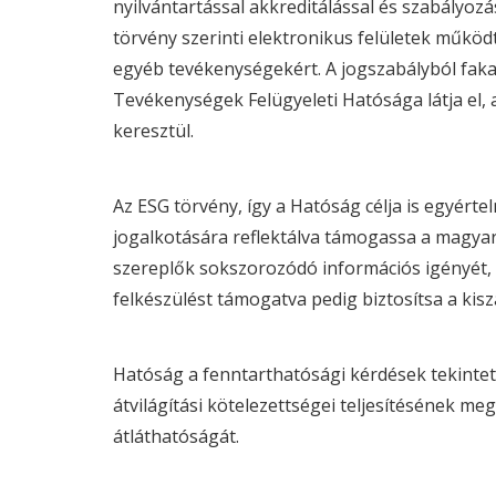
nyilvántartással akkreditálással és szabályozá
törvény szerinti elektronikus felületek működ
egyéb tevékenységekért. A jogszabályból faka
Tevékenységek Felügyeleti Hatósága látja el, a
keresztül.
Az
ESG
törvény, így a Hatóság célja is egyért
jogalkotására reflektálva támogassa a magyar
szereplők sokszorozódó információs igényét,
felkészülést támogatva pedig biztosítsa a kis
Hatóság a fenntarthatósági kérdések tekinteté
átvilágítási kötelezettségei teljesítésének me
átláthatóságát.