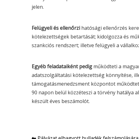
jelen.
Felügyeli és ellenőrzi
hatósági ellenőrzés keret
kötelezettségek betartását; kidolgozza és m
szankciós rendszert; illetve felügyeli a váll
Egyéb feladataiként pedig
működteti a magya
adatszolgáltatási kötelezettség könnyítése, ille
támogatásmenedzsment központot működtet; 
90 napon belül közzéteszi a törvény hatálya a
készült éves beszámolót.
Pályázat elhagyott hulladék felszámolására