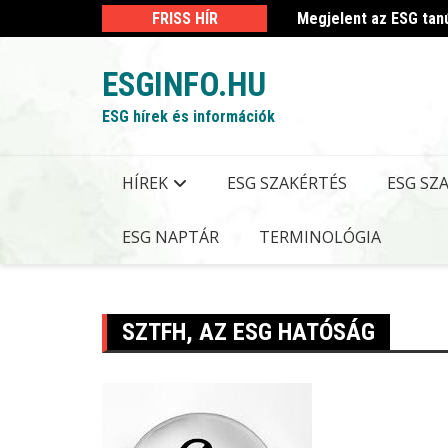
Skip
 kormányrendelet
FRISS HÍR
Megjelent az ESG tan
to
content
ESGINFO.HU
ESG hírek és információk
HÍREK
ESG SZAKÉRTÉS
ESG SZ
ESG NAPTÁR
TERMINOLÓGIA
SZTFH, AZ ESG HATÓSÁG