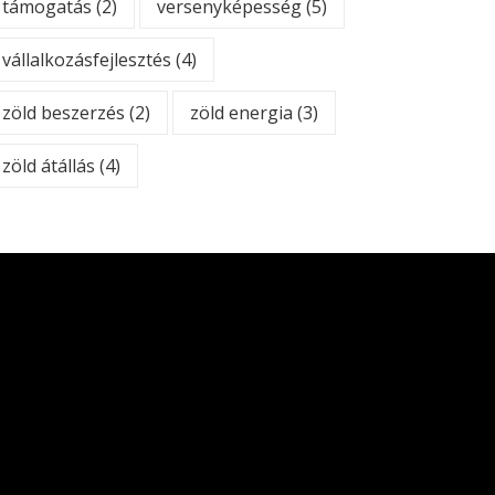
támogatás
(2)
versenyképesség
(5)
vállalkozásfejlesztés
(4)
zöld beszerzés
(2)
zöld energia
(3)
zöld átállás
(4)