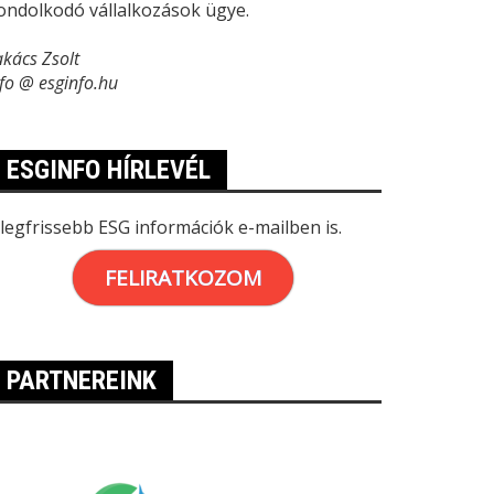
ondolkodó vállalkozások ügye.
akács Zsolt
nfo @ esginfo.hu
ESGINFO HÍRLEVÉL
 legfrissebb ESG információk e-mailben is.
FELIRATKOZOM
PARTNEREINK