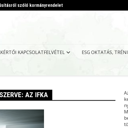
úsításról szóló kormányrendelet
Megjel
AKÉRTŐI KAPCSOLATFELVÉTEL
ESG OKTATÁS, TRÉN
A
SZERVE: AZ IFKA
k
n
M
b
t