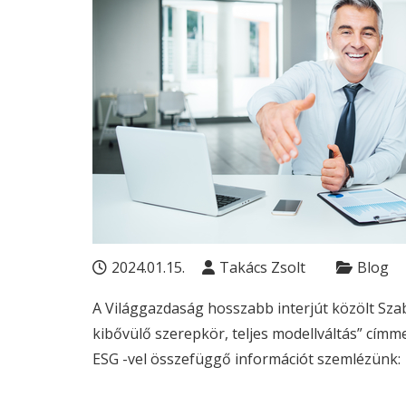
2024.01.15.
Takács Zsolt
Blog
A Világgazdaság hosszabb interjút közölt Szab
kibővülő szerepkör, teljes modellváltás” címm
ESG
-vel összefüggő információt szemlézünk: