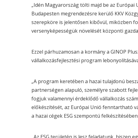
„Idén Magyarország tölti majd be az Európai Un
Budapesten megrendezésre kerülő KKV Közgyűl
szerepköre is jelentősen kibővül, miközben fo
versenyképességük növelését központi gazda
Ezzel párhuzamosan a kormány a GINOP Plusz 
vállalkozásfejlesztési program lebonyolításáva
„A program keretében a hazai tulajdonú beszáll
partnerségen alapuló, személyre szabott fejl
fogjuk valamennyi érdeklődő vállalkozás szám
előkészítését, az Európai Unió fenntartható vá
a hazai cégek
ESG
szempontú felkészítésében i
„Az
ESG
területén is lesz feladatunk, hiszen eg