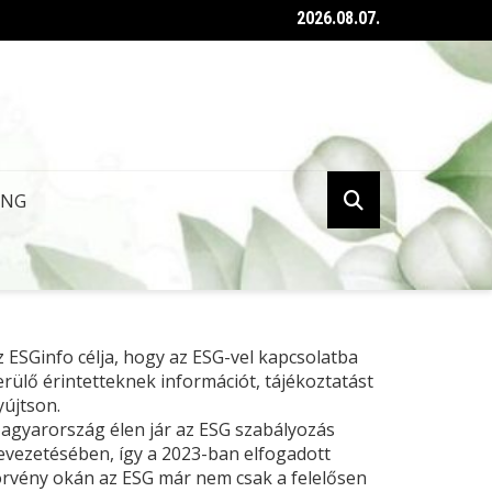
2026.08.07.
ent az ESG tanúsításról szóló kormányrendelet
ING
z ESGinfo célja, hogy az ESG-vel kapcsolatba
erülő érintetteknek információt, tájékoztatást
yújtson.
agyarország élen jár az ESG szabályozás
evezetésében, így a 2023-ban elfogadott
örvény okán az ESG már nem csak a felelősen