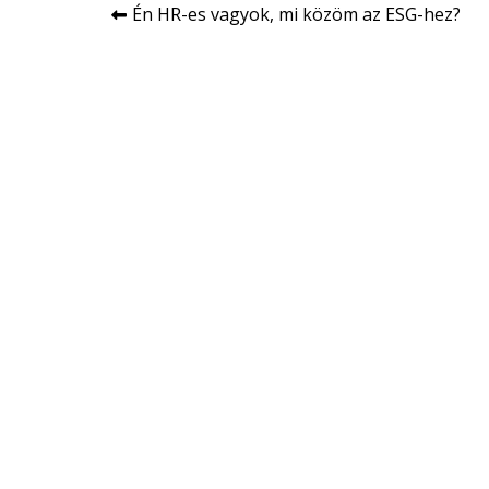
Bejegyzés
Én HR-es vagyok, mi közöm az ESG-hez?
navigáció