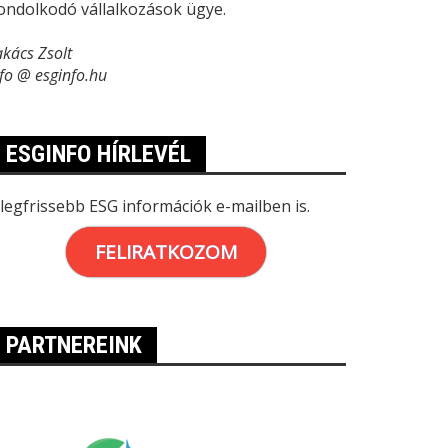
ondolkodó vállalkozások ügye.
akács Zsolt
nfo @ esginfo.hu
ESGINFO HÍRLEVÉL
 legfrissebb ESG információk e-mailben is.
FELIRATKOZOM
PARTNEREINK