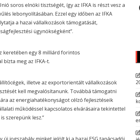
ió soros elnöki tisztségét, így az IFKA is részt vesz a
és lebonyolításában. Ezzel egy időben az IFKA
lytatja a hazai vállalkozások támogatását,
ságfejlesztési ügynökségként”.
keretében egy 8 milliárd forintos
l bízta meg az IFKA-t.
2
ítócégek, illetve az exportorientált vállalkozások
esztését kell megvalósítanunk. Továbbá támogatni
ára az
energiahatékonyságot célzó fejlesztéseik
k
llalati működéssel kapcsolatos elvárásaira tekintettel
s szerepünk lesz.”
e
y új jogszabály minket jelölt ki a hazai
ESG
tanácsadói
jé