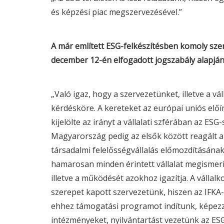
és képzési piac megszervezésével.”
A már említett
ESG
-felkészítésben komoly szer
december 12-én elfogadott jogszabály alapjá
„Való igaz, hogy a szervezetünket, illetve a v
kérdésköre. A kereteket az európai uniós elő
kijelölte az irányt a vállalati szférában az
ESG
-
Magyarország pedig az elsők között reagált a 
társadalmi felelősségvállalás előmozdításának
hamarosan minden érintett vállalat megismer
illetve a működését azokhoz igazítja. A vállal
szerepet kapott szervezetünk, hiszen az IFKA-t
ehhez támogatási programot indítunk, képez
intézményeket, nyilvántartást vezetünk az
ES