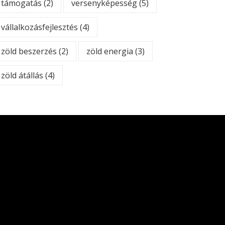
támogatás
(2)
versenyképesség
(5)
vállalkozásfejlesztés
(4)
zöld beszerzés
(2)
zöld energia
(3)
zöld átállás
(4)