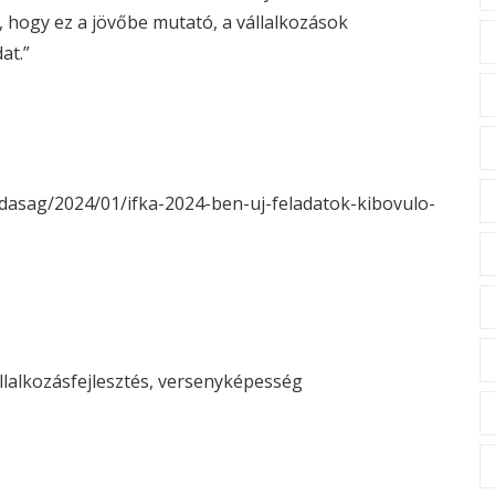
 hogy ez a jövőbe mutató, a vállalkozások
at.”
asag/2024/01/ifka-2024-ben-uj-feladatok-kibovulo-
llalkozásfejlesztés
, 
versenyképesség