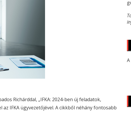
g
T
i
A
ados Richárddal, „IFKA: 2024-ben új feladatok,
el az IFKA ügyvezetőjével. A cikkből néhány fontosabb