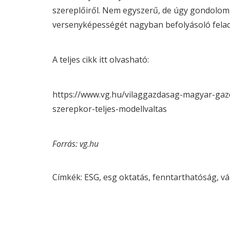
szereplőiről. Nem egyszerű, de úgy gondolom,
versenyképességét nagyban befolyásoló felad
A teljes cikk itt olvasható:
https://www.vg.hu/vilaggazdasag-magyar-gazd
szerepkor-teljes-modellvaltas
Forrás: vg.hu
Címkék:
ESG
, 
esg
oktatás
, 
fenntarthatóság
, 
vá