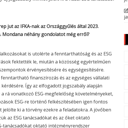
ja
ep jut az IFKA-nak az Országgyűlés által 2023.
n. Mondana néhány gondolatot még erről?
állalkozásokat is utolérte a fenntarthatóság és az
ESG
írások fektették le, miután a közösség egyértelműen
szempontok érvényesítésére és egységesítésére.
fenntartható finanszírozás és az egységes vállalati
 kérdésére. Így az elfogadott jogszabály alapján
i a rá vonatkozó
ESG
-megfelelőség követelményeket,
kozások
ESG
-re történő felkészítésében igen fontos
 jelölte ki a törvény ezekre a feladatokra. A jövőben
zük az
ESG
tanácsadókat és az őket oktató
G
-tanácsadókat oktató intézményrendszer