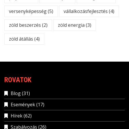
versenyképesség
(5)
vállalkozásfejlesztés
(4)
zöld beszerzés
(2)
zöld energia
(3)
zöld átállás
(4)
ROVATOK
Blog
(31)
Események
(17)
Hírek
(62)
Szabályozás
(26)