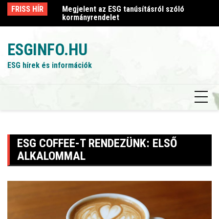
Skip
sról szóló
FRISS HÍR
Megjelent az ESG tanúsításról szóló
Me
to
kormányrendelet
k
content
ESGINFO.HU
ESG hírek és információk
ESG COFFEE-T RENDEZÜNK: ELSŐ
ALKALOMMAL