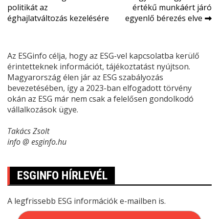
navigáció
politikát az
értékű munkáért járó
éghajlatváltozás kezelésére
egyenlő bérezés elve
Az ESGinfo célja, hogy az ESG-vel kapcsolatba kerülő
érintetteknek információt, tájékoztatást nyújtson.
Magyarország élen jár az ESG szabályozás
bevezetésében, így a 2023-ban elfogadott törvény
okán az ESG már nem csak a felelősen gondolkodó
vállalkozások ügye.
Takács Zsolt
info @ esginfo.hu
ESGINFO HÍRLEVÉL
A legfrissebb ESG információk e-mailben is.