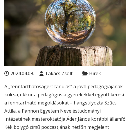
2024.04.09.
Takács Zsolt
Hírek
A „fenntarthatóságért tanulás” a jövő pedagógiájának
kulcsa; ekkor a pedagógus a gyerekekkel együtt keresi
a fenntartható megoldásokat – hangsúlyozta Szűcs
Attila, a Pannon Egyetem Neveléstudományi
Intézetének mesteroktatója Áder János korábbi államfő
Kék bolygó című podcastjának hétfőn megjelent