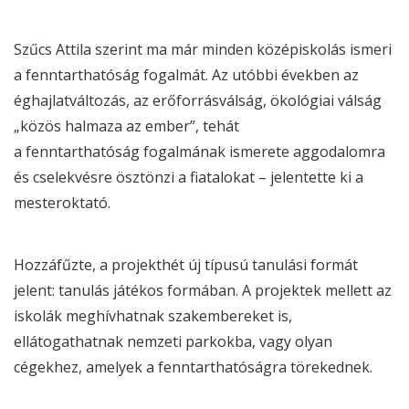
Szűcs Attila szerint ma már minden középiskolás ismeri
a fenntarthatóság fogalmát. Az utóbbi években az
éghajlatváltozás, az erőforrásválság, ökológiai válság
„közös halmaza az ember”, tehát
a fenntarthatóság fogalmának ismerete aggodalomra
és cselekvésre ösztönzi a fiatalokat – jelentette ki a
mesteroktató.
Hozzáfűzte, a projekthét új típusú tanulási formát
jelent: tanulás játékos formában. A projektek mellett az
iskolák meghívhatnak szakembereket is,
ellátogathatnak nemzeti parkokba, vagy olyan
cégekhez, amelyek a fenntarthatóságra törekednek.