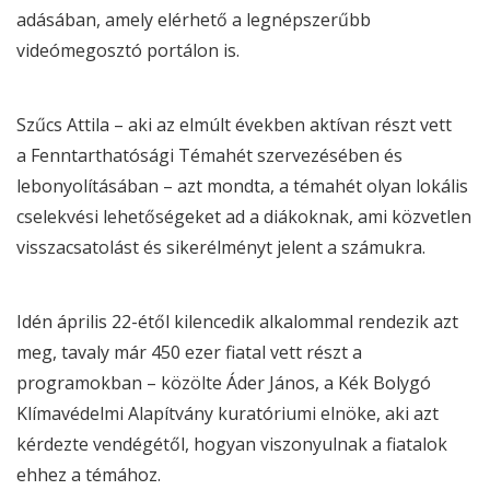
adásában, amely elérhető a legnépszerűbb
videómegosztó portálon is.
Szűcs Attila – aki az elmúlt években aktívan részt vett
a Fenntarthatósági Témahét szervezésében és
lebonyolításában – azt mondta, a témahét olyan lokális
cselekvési lehetőségeket ad a diákoknak, ami közvetlen
visszacsatolást és sikerélményt jelent a számukra.
Idén április 22-étől kilencedik alkalommal rendezik azt
meg, tavaly már 450 ezer fiatal vett részt a
programokban – közölte Áder János, a Kék Bolygó
Klímavédelmi Alapítvány kuratóriumi elnöke, aki azt
kérdezte vendégétől, hogyan viszonyulnak a fiatalok
ehhez a témához.