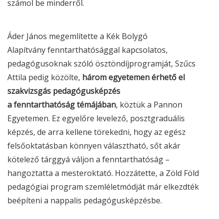
számol be minderről.
Áder János megemlítette a Kék Bolygó
Alapítvány fenntarthatósággal kapcsolatos,
pedagógusoknak szóló ösztöndíjprogramját, Szűcs
Attila pedig közölte,
három egyetemen érhető el
szakvizsgás pedagógusképzés
a fenntarthatóság témájában
, köztük a Pannon
Egyetemen. Ez egyelőre levelező, posztgraduális
képzés, de arra kellene törekedni, hogy az egész
felsőoktatásban könnyen választható, sőt akár
kötelező tárggyá váljon a fenntarthatóság –
hangoztatta a mesteroktató. Hozzátette, a Zöld Föld
pedagógiai program szemléletmódját már elkezdték
beépíteni a nappalis pedagógusképzésbe.