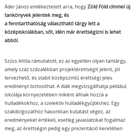
Áder János emlékeztetett arra, hogy
Zöld Föld címmel új
tankönyvek jelentek meg, és
a fenntarthatóság választható tárgy lett a
középiskolákban, sőt, idén már érettségizni is lehet
abból.
Szűcs Attila rámutatott, ez az egyetlen olyan tantárgy,
amely száz százalékban projektérettségit jelent, jól
tervezhető, és stabil középszintű érettségi jeles
eredményt biztosíthat. A diák megvizsgálhatja például,
iskolája környezetében miként állnak hozzá a
hulladékokhoz, a szelektív hulladékgyűjtéshez. Egy
szakdolgozathoz hasonlóan kutatást végez, az
eredményeket értékeli, esetleg javaslatokat fogalmaz
meg, az érettségin pedig egy prezentáció keretében