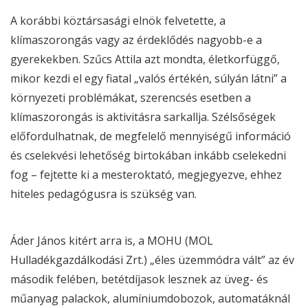
A korábbi köztársasági elnök felvetette, a
klímaszorongás vagy az érdeklődés nagyobb-e a
gyerekekben. Szűcs Attila azt mondta, életkorfüggő,
mikor kezdi el egy fiatal „valós értékén, súlyán látni” a
környezeti problémákat, szerencsés esetben a
klímaszorongás is aktivitásra sarkallja. Szélsőségek
előfordulhatnak, de megfelelő mennyiségű információ
és cselekvési lehetőség birtokában inkább cselekedni
fog – fejtette ki a mesteroktató, megjegyezve, ehhez
hiteles pedagógusra is szükség van.
Áder János kitért arra is, a MOHU (MOL
Hulladékgazdálkodási Zrt.) „éles üzemmódra vált” az év
második felében, betétdíjasok lesznek az üveg- és
műanyag palackok, alumíniumdobozok, automatáknál