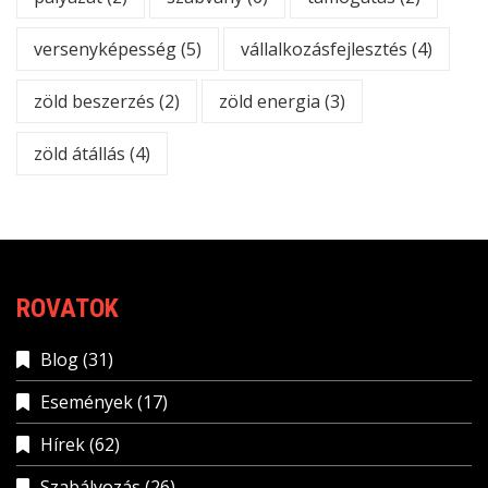
versenyképesség
(5)
vállalkozásfejlesztés
(4)
zöld beszerzés
(2)
zöld energia
(3)
zöld átállás
(4)
ROVATOK
Blog
(31)
Események
(17)
Hírek
(62)
Szabályozás
(26)