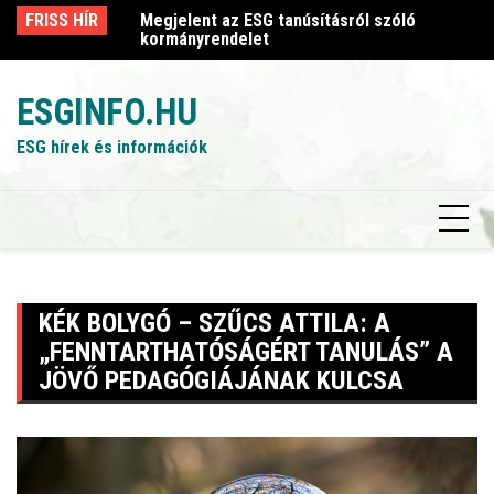
Skip
sról szóló
FRISS HÍR
Megjelent az ESG tanúsításról szóló
Me
to
kormányrendelet
k
content
ESGINFO.HU
ESG hírek és információk
KÉK BOLYGÓ – SZŰCS ATTILA: A
„FENNTARTHATÓSÁGÉRT TANULÁS” A
JÖVŐ PEDAGÓGIÁJÁNAK KULCSA