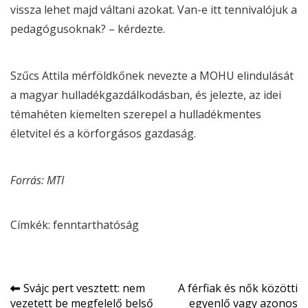
vissza lehet majd váltani azokat. Van-e itt tennivalójuk a
pedagógusoknak? – kérdezte.
Szűcs Attila mérföldkőnek nevezte a MOHU elindulását
a magyar hulladékgazdálkodásban, és jelezte, az idei
témahéten kiemelten szerepel a hulladékmentes
életvitel és a körforgásos gazdaság.
Forrás: MTI
Címkék:
fenntarthatóság
Bejegyzés
Svájc pert vesztett: nem
A férfiak és nők közötti
vezetett be megfelelő belső
egyenlő vagy azonos