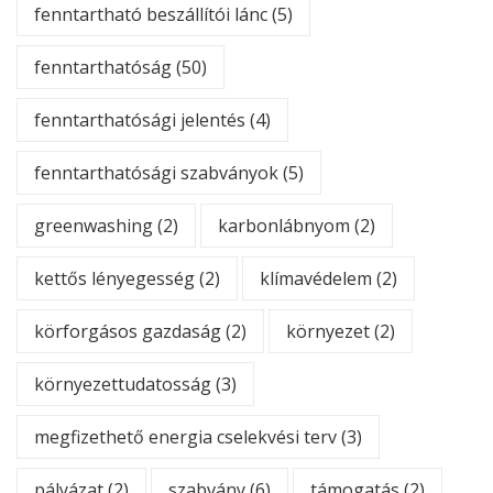
fenntartható beszállítói lánc
(5)
fenntarthatóság
(50)
fenntarthatósági jelentés
(4)
fenntarthatósági szabványok
(5)
greenwashing
(2)
karbonlábnyom
(2)
kettős lényegesség
(2)
klímavédelem
(2)
körforgásos gazdaság
(2)
környezet
(2)
környezettudatosság
(3)
megfizethető energia cselekvési terv
(3)
pályázat
(2)
szabvány
(6)
támogatás
(2)