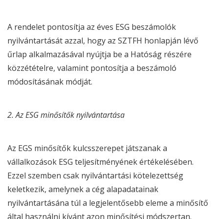
A rendelet pontosítja az éves
ESG
beszámolók
nyilvántartását azzal, hogy az SZTFH honlapján lévő
űrlap alkalmazásával nyújtja be a Hatóság részére
közzétételre, valamint pontosítja a beszámoló
módosításának módját.
2. Az
ESG
minősítők nyilvántartása
Az EGS minősítők kulcsszerepet játszanak a
vállalkozások
ESG
teljesítményének értékelésében.
Ezzel szemben csak nyilvántartási kötelezettség
keletkezik, amelynek a cég alapadatainak
nyilvántartásána túl a legjelentősebb eleme a minősítő
által használni kívánt azon minősítési módszertan.