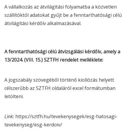
A vállalkozás az átvilágítási folyamatba a közvetlen
szállítóktól adatokat gyűjt be a fenntarthatósági célú
átvilágítási kérdőív alkalmazásával.
A fenntarthatósági célú átvizsgálási kérdőív, amely a
13/2024. (VIII. 15.) SZTFH rendelet melléklete:
A jogszabály szövegéből történő kiollózás helyett
célszerűbb az SZTFH oldaláról excel formátumban
letölteni.
Link:
https://sztfh.hu/tevekenysegek/
esg
-hatosagi-
tevekenyseg/
esg
-kerdoiv/