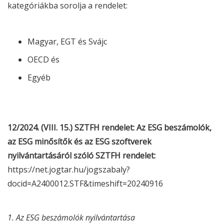
kategóriákba sorolja a rendelet:
Magyar, EGT és Svájc
OECD és
Egyéb
12/2024. (VIII. 15.) SZTFH rendelet:
Az
ESG
beszámolók,
az
ESG
minősítők és az
ESG
szoftverek
nyilvántartásáról szóló SZTFH rendelet:
https://net.jogtar.hu/jogszabaly?
docid=A2400012.STF&timeshift=20240916
1. Az
ESG
beszámolók nyilvántartása