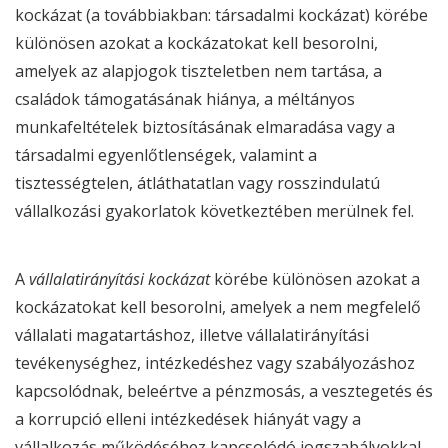
kockázat (a továbbiakban: társadalmi kockázat) körébe
különösen azokat a kockázatokat kell besorolni,
amelyek az alapjogok tiszteletben nem tartása, a
családok támogatásának hiánya, a méltányos
munkafeltételek biztosításának elmaradása vagy a
társadalmi egyenlőtlenségek, valamint a
tisztességtelen, átláthatatlan vagy rosszindulatú
vállalkozási gyakorlatok következtében merülnek fel.
A
vállalatirányítási kockázat
körébe különösen azokat a
kockázatokat kell besorolni, amelyek a nem megfelelő
vállalati magatartáshoz, illetve vállalatirányítási
tevékenységhez, intézkedéshez vagy szabályozáshoz
kapcsolódnak, beleértve a pénzmosás, a vesztegetés és
a korrupció elleni intézkedések hiányát vagy a
vállalkozás működéséhez kapcsolódó jogszabályokkal,