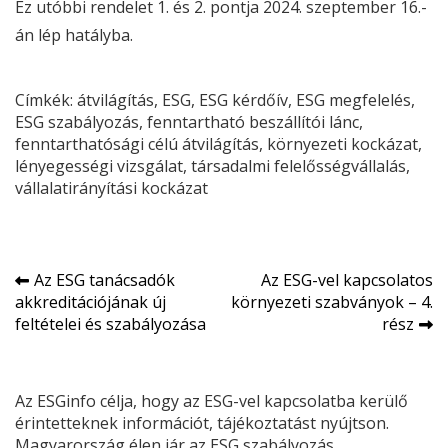
Ez utóbbi rendelet 1. és 2. pontja 2024. szeptember 16.-
án lép hatályba.
Címkék:
átvilágítás
, 
ESG
, 
ESG
kérdőív
, 
ESG
megfelelés
, 
ESG
szabályozás
, 
fenntartható beszállítói lánc
, 
fenntarthatósági célú átvilágítás
, 
környezeti kockázat
, 
lényegességi vizsgálat
, 
társadalmi felelősségvállalás
, 
vállalatirányítási kockázat
Bejegyzés
Az ESG tanácsadók
Az ESG-vel kapcsolatos
akkreditációjának új
környezeti szabványok – 4.
navigáció
feltételei és szabályozása
rész
Az ESGinfo célja, hogy az ESG-vel kapcsolatba kerülő
érintetteknek információt, tájékoztatást nyújtson.
Magyarország élen jár az ESG szabályozás