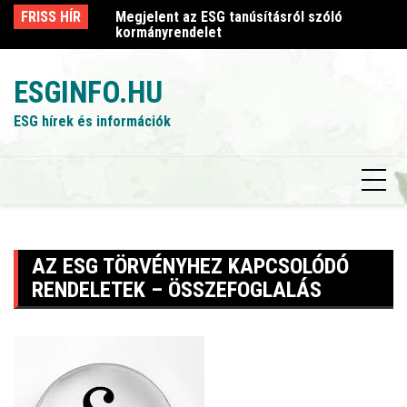
Skip
sról szóló
FRISS HÍR
Megjelent az ESG tanúsításról szóló
Me
to
kormányrendelet
k
content
ESGINFO.HU
ESG hírek és információk
AZ ESG TÖRVÉNYHEZ KAPCSOLÓDÓ
RENDELETEK – ÖSSZEFOGLALÁS