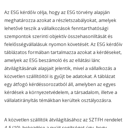
Az
ESG
kérdőív célja, hogy az
ESG
törvény
alapján
meghatározza azokat a részletszabályokat, amelyek
lehetővé teszik a vállalkozások fenntarthatósági
szempontok szerinti objektív összehasonlítását és
felelősségvállalásuk nyomon követését. Az
ESG
kérdőív
táblázatos formában tartalmazza azokat a kérdéseket,
amelyek az
ESG beszámoló
és az ellátási lánc
átvilágításának alapjait jelentik, mivel a vállalkozás a
közvetlen szállítóitól is gyűjt be adatokat. A táblázat
egy átfogó kérdéssorozatból áll, amelyben az egyes
kérdések a környezetvédelem, a társadalom, illetve a
vállalatirányítás témákban kerültek osztályozásra.
A közvetlen szállítók átvilágításához az SZTFH rendelet
4. § (10). bekezdése a nyújt segítséget úgy, hogy