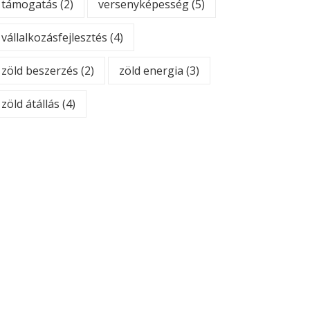
támogatás
(2)
versenyképesség
(5)
vállalkozásfejlesztés
(4)
zöld beszerzés
(2)
zöld energia
(3)
zöld átállás
(4)