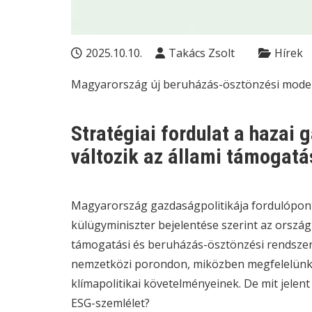
2025.10.10.
Takács Zsolt
Hírek
Magyarország új beruházás-ösztönzési modell
Stratégiai fordulat a hazai
változik az állami támogatá
Magyarország gazdaságpolitikája fordulóponth
külügyminiszter bejelentése szerint az orszá
támogatási és beruházás-ösztönzési rendszer
nemzetközi porondon, miközben megfelelünk 
klímapolitikai követelményeinek. De mit jelen
ESG
-szemlélet?