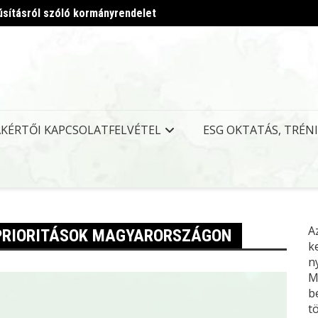
úsításról szóló kormányrendelet
Megjel
AKÉRTŐI KAPCSOLATFELVÉTEL
ESG OKTATÁS, TRÉN
A
 PRIORITÁSOK MAGYARORSZÁGON
k
n
M
b
t