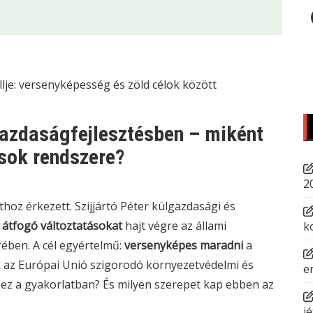
je: versenyképesség és zöld célok között
 gazdaságfejlesztésben – miként
sok rendszere?
2
oz érkezett. Szijjártó Péter külgazdasági és
g
átfogó változtatásokat
hajt végre az állami
k
ében. A cél egyértelmű:
versenyképes maradni
a
az Európai Unió szigorodó környezetvédelmi és
e
t ez a gyakorlatban? És milyen szerepet kap ebben az
jé