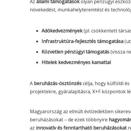
Az
állami támogatások
olyan pénzügyi eszköz
növekedést, munkahelyteremtést és technológi
Adókedvezmények
(pl. csökkentett társa
Infrastruktúra-fejlesztés támogatása
(ut
Közvetlen pénzügyi támogatás
(vissza n
Hitelek kedvezményes kamattal
A
beruházás-ösztönzés
célja, hogy külföldi é
projektekre, gyáralapításra, K+F központok l
Magyarország az elmúlt évtizedekben sikeresen
beruházásokat – de ezek többnyire
hagyomán
az
innovatív és fenntartható beruházásokat
r