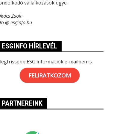
ondolkodó vállalkozások ügye.
akács Zsolt
nfo @ esginfo.hu
ESGINFO HÍRLEVÉL
 legfrissebb ESG információk e-mailben is.
FELIRATKOZOM
PARTNEREINK