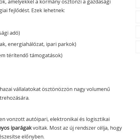
ök, amelyekkel a kormány ösztönzi a gazdasági
ai fejlődést. Ezek lehetnek:
sági adó)
ak, energiahálózat, ipari parkok)
em térítendő támogatások)
s hazai vállalatokat ösztönözzön nagy volumenű
étrehozására.
 vonzott autóipari, elektronikai és logisztikai
yos iparágak
voltak. Most az új rendszer célja, hogy
észesítse előnyben.