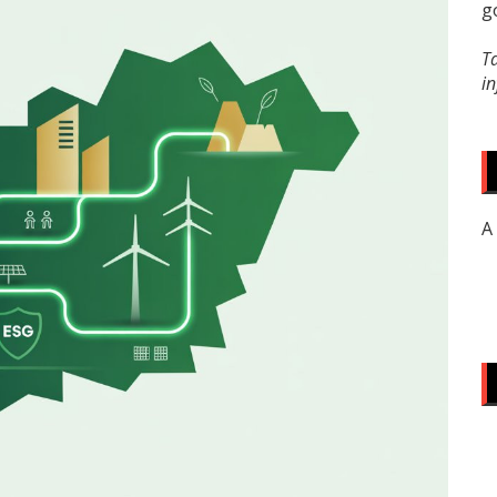
g
T
i
A