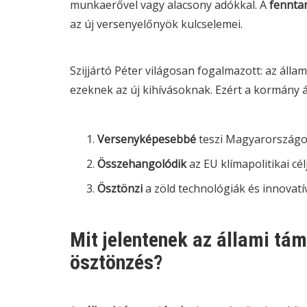
munkaerővel vagy alacsony adókkal. A
fenntar
az új versenyelőnyök kulcselemei.
Szijjártó Péter világosan fogalmazott: az áll
ezeknek az új kihívásoknak. Ezért a kormány á
Versenyképesebbé
teszi Magyarországo
Összehangolódik
az EU klímapolitikai cél
Ösztönzi
a zöld technológiák és innovatí
Mit jelentenek az állami tá
ösztönzés?