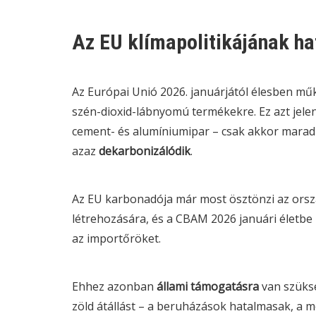
Az EU klímapolitikájának h
Az Európai Unió 2026. januárjától élesben mű
szén-dioxid-lábnyomú termékekre. Ez azt jele
cement- és alumíniumipar – csak akkor marad
azaz
dekarbonizálódik
.
Az EU karbonadója már most ösztönzi az orszá
létrehozására, és a
CBAM
2026 januári életbe 
az importőröket.
Ehhez azonban
állami támogatásra
van szüksé
zöld átállást – a beruházások hatalmasak, a m