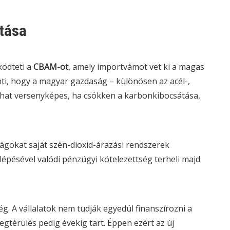
atása
ködteti a
CBAM
-ot
, amely importvámot vet ki a magas
nti, hogy a magyar gazdaság – különösen az acél-,
hat versenyképes, ha csökken a karbonkibocsátása,
gokat saját szén-dioxid-árazási rendszerek
lépésével valódi pénzügyi kötelezettség terheli majd
g. A vállalatok nem tudják egyedül finanszírozni a
egtérülés pedig évekig tart. Éppen ezért az új