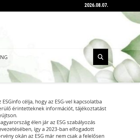
2026.08.07.
ent az ESG tanúsításról szóló kormányrendelet
ING
z ESGinfo célja, hogy az ESG-vel kapcsolatba
erülő érintetteknek információt, tájékoztatást
yújtson.
agyarország élen jár az ESG szabályozás
evezetésében, így a 2023-ban elfogadott
örvény okán az ESG már nem csak a felelősen