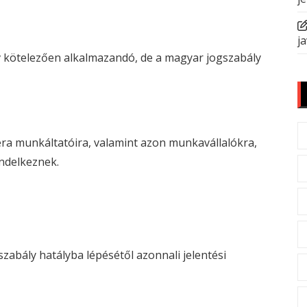
ja
lv kötelezően alkalmazandó, de a magyar jogszabály
éra munkáltatóira, valamint azon munkavállalókra,
ndelkeznek.
ogszabály hatályba lépésétől azonnali jelentési