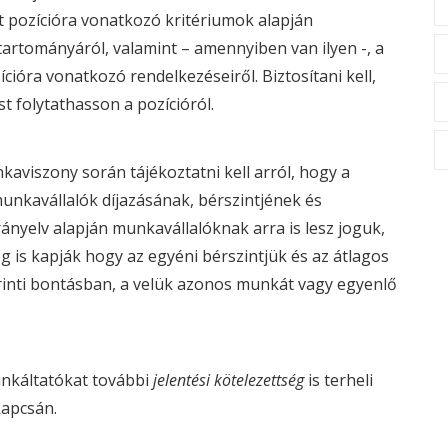
ott pozícióra vonatkozó kritériumok alapján
artományáról, valamint – amennyiben van ilyen -, a
ióra vonatkozó rendelkezéseiről. Biztosítani kell,
st folytathasson a pozícióról.
aviszony során tájékoztatni kell arról, hogy a
unkavállalók díjazásának, bérszintjének és
yelv alapján munkavállalóknak arra is lesz joguk,
g is kapják hogy az egyéni bérszintjük és az átlagos
rinti bontásban, a velük azonos munkát vagy egyenlő
nkáltatókat további
jelentési kötelezettség
is terheli
kapcsán.