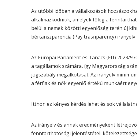
Az utóbbi időben a vállalkozások hozzászokha
alkalmazkodniuk, amelyek főleg a fenntartha
belül a nemek közötti egyenlőség terén új kihív
bértanszparencia (Pay trasnparency) irányelv i
Az Európai Parlament és Tanács (EU) 2023/970
a tagállamok számára, így Magyarország számár
jogszabály megalkotását. Az irányelv minimu
a férfiak és nők egyenlő értékű munkáért egy
Itthon ez kényes kérdés lehet és sok vállalatna
Az irányelv és annak eredményeként létrejöv
fenntarthatósági jelentéstételi kötelezettségek