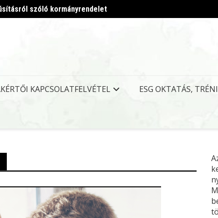
úsításról szóló kormányrendelet
Megjel
AKÉRTŐI KAPCSOLATFELVÉTEL
ESG OKTATÁS, TRÉN
A
k
n
M
b
t