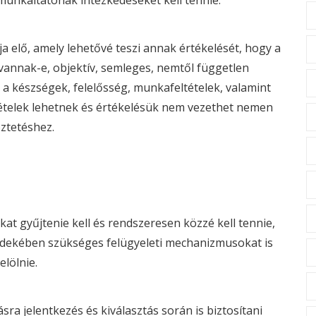
munkáltatónak intézkedéseket kell tennie.
ja elő, amely lehetővé teszi annak értékelését, hogy a
annak-e, objektív, semleges, nemtől független
a készségek, felelősség, munkafeltételek, valamint
tételek lehetnek és értékelésük nem vezethet nemen
ztetéshez.
t gyűjtenie kell és rendszeresen közzé kell tennie,
rdekében szükséges felügyeleti mechanizmusokat is
elölnie.
ásra jelentkezés és kiválasztás során is biztosítani