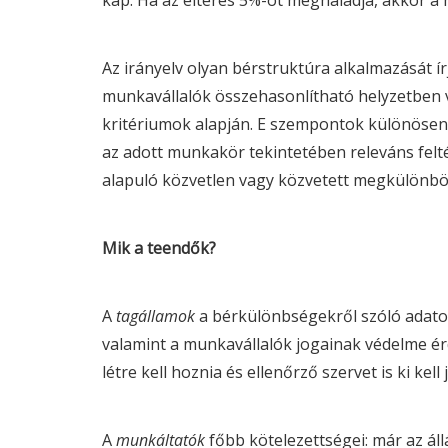
kap. Ha az eltérés 5%-ot meghaladja, akkor a 
Az irányelv olyan bérstruktúra alkalmazását ír
munkavállalók összehasonlítható helyzetben v
kritériumok alapján. E szempontok különösen 
az adott munkakör tekintetében releváns fel
alapuló közvetlen vagy közvetett megkülönbö
Mik a teendők?
A
tagállamok
a bérkülönbségekről szóló adatoka
valamint a munkavállalók jogainak védelme é
létre kell hoznia és ellenőrző szervet is ki kell j
A
munkáltatók
főbb kötelezettségei: már az áll