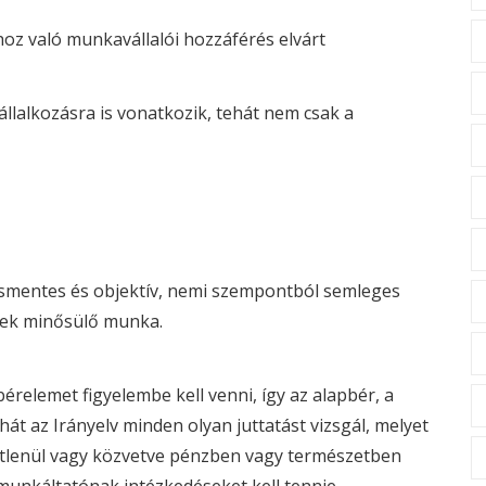
hoz való munkavállalói hozzáférés elvárt
állalkozásra is vonatkozik, tehát nem csak a
mentes és objektív, nemi szempontból semleges
nek minősülő munka.
relemet figyelembe kell venni, így az alapbér, a
hát az Irányelv minden olyan juttatást vizsgál, melyet
tlenül vagy közvetve pénzben vagy természetben