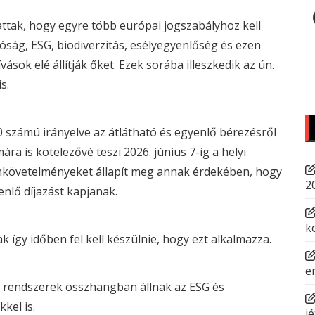
ttak, hogy egyre több európai jogszabályhoz kell
tóság,
ESG
, biodiverzitás, esélyegyenlőség és ezen
ások elé állítják őket. Ezek sorába illeszkedik az ún.
s.
 számú irányelve az átlátható és egyenlő bérezésről
a is kötelezővé teszi 2026. június 7-ig a helyi
mkövetelményeket állapít meg annak érdekében, hogy
2
enlő díjazást kapjanak.
k
k így időben fel kell készülnie, hogy ezt alkalmazza.
e
ő rendszerek összhangban állnak az
ESG
és
kel is.
jé