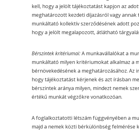
kell, hogy a jelölt tájékoztatást kapjon az ad
meghatározott kezdeti díjazásról vagy annak t
munkáltató kollektív szerződésének adott pozíc
hogy a jelölt megalapozott, átlátható tárgyalá
Bérszintek kritériumai:
A munkavállalókat a munk
munkáltató milyen kritériumokat alkalmaz a m
bérnövekedésének a meghatározásához. Az irán
hogy tájékoztatást kérjenek és azt írásban me
bérszintek aránya milyen, mindezt nemek sze
értékű munkát végzőkre vonatkozóan.
A foglalkoztatotti létszám függvényében a mu
majd a nemek közti bérkülönbség felmérése 