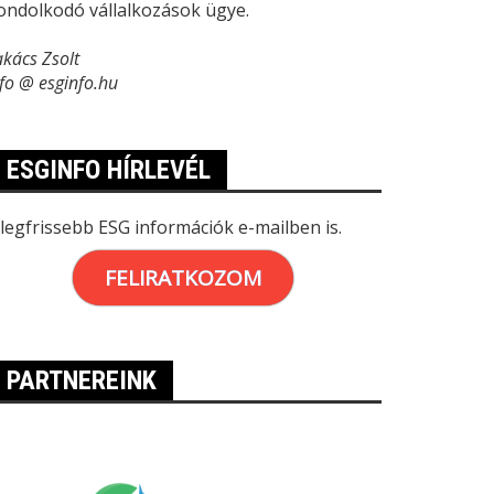
ondolkodó vállalkozások ügye.
akács Zsolt
nfo @ esginfo.hu
ESGINFO HÍRLEVÉL
 legfrissebb ESG információk e-mailben is.
FELIRATKOZOM
PARTNEREINK