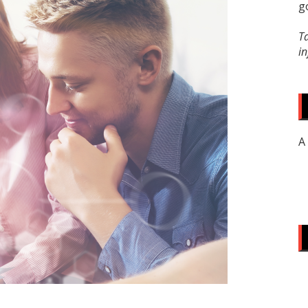
g
T
i
A