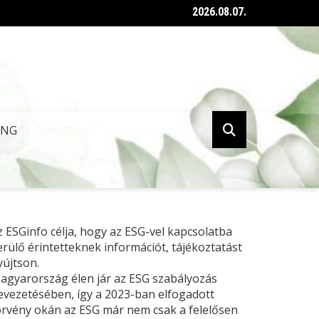
2026.08.07.
ent az ESG tanúsításról szóló kormányrendelet
ING
z ESGinfo célja, hogy az ESG-vel kapcsolatba
erülő érintetteknek információt, tájékoztatást
yújtson.
agyarország élen jár az ESG szabályozás
evezetésében, így a 2023-ban elfogadott
örvény okán az ESG már nem csak a felelősen