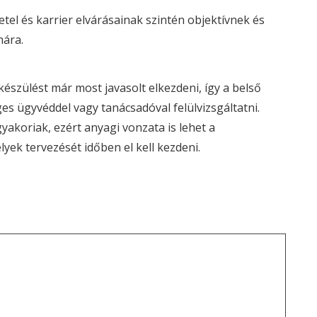
tel és karrier elvárásainak szintén objektívnek és
mára.
észülést már most javasolt elkezdeni, így a belső
es ügyvéddel vagy tanácsadóval felülvizsgáltatni.
akoriak, ezért anyagi vonzata is lehet a
ek tervezését időben el kell kezdeni.