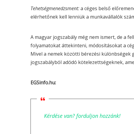
Tehetségmenedzsment:
a céges belső előremene
elérhetőnek kell lenniük a munkavállalók szá
A magyar jogszabály még nem ismert, de a felk
folyamatokat áttekinteni, módosításokat a cég
Mivel a nemek közötti bérezési különbségek gy
jogszabályból adódó kötelezettségeknek, amely
EGSinfo.hu:
Kérdése van? forduljon hozzánk!