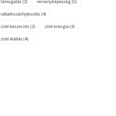
támogatás
(2)
versenyképesség
(5)
vállalkozásfejlesztés
(4)
zöld beszerzés
(2)
zöld energia
(3)
zöld átállás
(4)