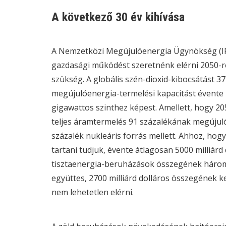
A következő 30 év kihívása
A Nemzetközi Megújulóenergia Ügynökség (
gazdasági működést szeretnénk elérni 2050-re
szükség. A globális szén-dioxid-kibocsátást 3
megújulóenergia-termelési kapacitást évente 1
gigawattos szinthez képest. Amellett, hogy 205
teljes áramtermelés 91 százalékának megújuló f
százalék nukleáris forrás mellett. Ahhoz, hog
tartani tudjuk, évente átlagosan 5000 milliárd
tisztaenergia-beruházások összegének hároms
együttes, 2700 milliárd dolláros összegének 
nem lehetetlen elérni.