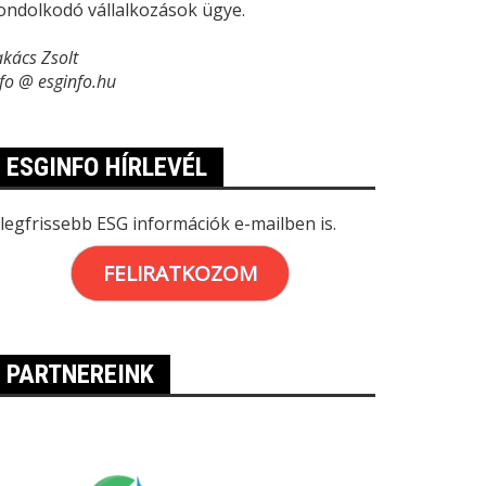
ondolkodó vállalkozások ügye.
akács Zsolt
nfo @ esginfo.hu
ESGINFO HÍRLEVÉL
 legfrissebb ESG információk e-mailben is.
FELIRATKOZOM
PARTNEREINK