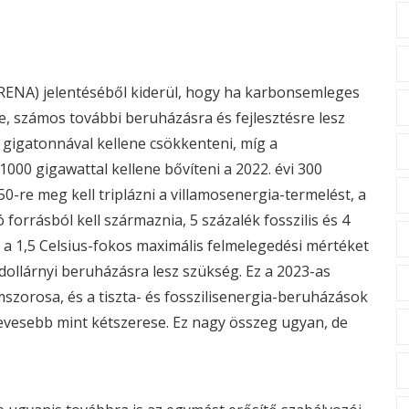
IRENA)
jelentéséből
kiderül, hogy ha karbonsemleges
, számos további beruházásra és fejlesztésre lesz
7 gigatonnával kellene csökkenteni, míg a
000 gigawattal kellene bővíteni a 2022. évi 300
0-re meg kell triplázni a villamosenergia-termelést, a
orrásból kell származnia, 5 százalék fosszilis és 4
y a 1,5 Celsius-fokos maximális felmelegedési mértéket
 dollárnyi beruházásra lesz szükség. Ez a 2023-as
zorosa, és a tiszta- és fosszilisenergia-beruházások
kevesebb mint kétszerese. Ez nagy összeg ugyan, de