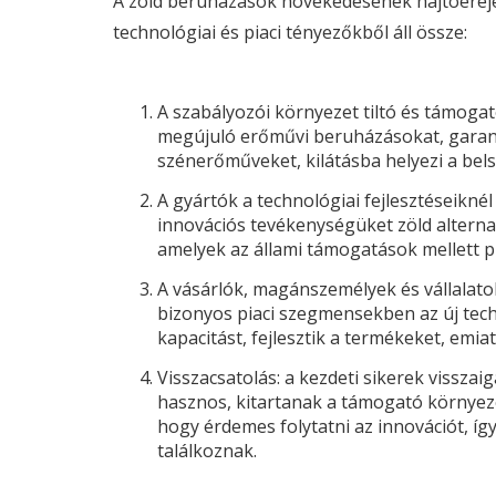
A zöld beruházások növekedésének hajtóereje 
technológiai és piaci tényezőkből áll össze:
A szabályozói környezet tiltó és támoga
megújuló erőművi beruházásokat, garant
szénerőműveket, kilátásba helyezi a bel
A gyártók a technológiai fejlesztéseiknél
innovációs tevékenységüket zöld alternat
amelyek az állami támogatások mellett p
A vásárlók, magánszemélyek és vállalatok
bizonyos piaci szegmensekben az új techn
kapacitást, fejlesztik a termékeket, emiatt
Visszacsatolás: a kezdeti sikerek vissza
hasznos, kitartanak a támogató környeze
hogy érdemes folytatni az innovációt, íg
találkoznak.