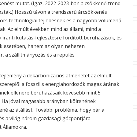
kkenést mutat. (Igaz, 2022-2023-ban a csökkenő trend
zták.) Hosszú távon a trendszerű árcsökkenés
yors technológiai fejlődésnek és a nagyobb volumenű
k. Az elmúlt években mind az állami, mind a
ránti kutatás-fejlesztésre fordított beruházások, és
ók esetében, hanem az olyan nehezen
, a szállítmányozás és a repülés.
ejlemény a dekarbonizációs átmenetet az elmúlt
 szereplői a fosszilis energiahordozók magas árának
nnek ellenére beruházásaik kevesebb mint 5
a. Ha jóval magasabb arányban költenének
ené az átállást. További probléma, hogy bár a
s a világ három gazdasági gócpontjára
t Államokra.