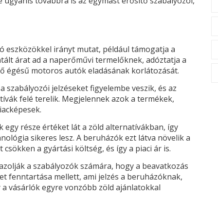
ugyanis továbbra is az egymást erősítő szabályozói,
tó eszközökkel irányt mutat, például támogatja a
ált árat ad a naperőművi termelőknek, adóztatja a
ső égésű motoros autók eladásának korlátozását.
 a szabályozói jelzéseket figyelembe veszik, és az
ívák felé terelik. Megjelennek azok a termékek,
iacképesek.
 egy része értéket lát a zöld alternatívákban, így
ológia sikeres lesz. A beruházók ezt látva növelik a
 csökken a gyártási költség, és így a piaci ár is.
igazolják a szabályozók számára, hogy a beavatkozás
t fenntartása mellett, ami jelzés a beruházóknak,
y a vásárlók egyre vonzóbb zöld ajánlatokkal