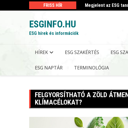
Skip
 kormányrendelet
FRISS HÍR
Megjelent az ESG tan
to
content
ESGINFO.HU
ESG hírek és információk
HÍREK
ESG SZAKÉRTÉS
ESG SZ
ESG NAPTÁR
TERMINOLÓGIA
FELGYORSÍTHATÓ A ZÖLD ÁTMEN
KLÍMACÉLOKAT?