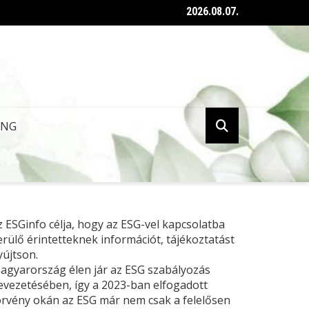
2026.08.07.
ent az ESG tanúsításról szóló kormányrendelet
ING
z ESGinfo célja, hogy az ESG-vel kapcsolatba
erülő érintetteknek információt, tájékoztatást
yújtson.
agyarország élen jár az ESG szabályozás
evezetésében, így a 2023-ban elfogadott
örvény okán az ESG már nem csak a felelősen