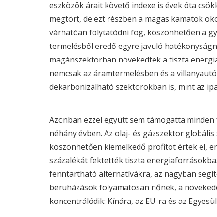
eszközök árait követő indexe is évek óta csö
megtört, de ezt részben a magas kamatok oko
várhatóan folytatódni fog, köszönhetően a g
termelésből eredő egyre javuló hatékonyságna
magánszektorban növekedtek a tiszta energia i
nemcsak az áramtermelésben és a villanyaut
dekarbonizálható szektorokban is, mint az ipar
Azonban ezzel együtt sem támogatta minden f
néhány évben. Az olaj- és gázszektor globális
köszönhetően kiemelkedő profitot értek el, e
százalékát fektették tiszta energiaforrásokb
fenntartható alternatívákra, az nagyban segít
beruházások folyamatosan nőnek, a növekedé
koncentrálódik: Kínára, az EU-ra és az Egyesül