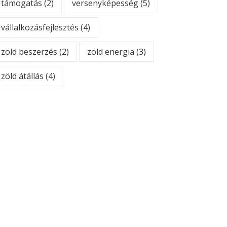
támogatás
(2)
versenyképesség
(5)
vállalkozásfejlesztés
(4)
zöld beszerzés
(2)
zöld energia
(3)
zöld átállás
(4)