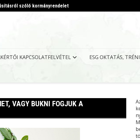
úsításról szóló kormányrendelet
Megjel
AKÉRTŐI KAPCSOLATFELVÉTEL
ESG OKTATÁS, TRÉN
A
ET, VAGY BUKNI FOGJUK A
k
n
M
b
t