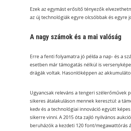
Ezek az egymást erősítő tényezők elvezethet
az új technológiák egyre olcsóbbak és egyre j
A nagy számok és a mai valóság
Erre a fenti folyamatra jó példa a nap- és a 
esetben már támogatás nélkül is versenyképes
drágák voltak. Hasonlóképpen az akkumulátorok
Ugyancsak releváns a tengeri szélerőművek pé
sikeres átalakuláson mennek keresztül: a tá
kedv és a technológiai innováció együtt képe
sikerre vinni. A 2015 óta zajló nyilvános
aukci
beruházók a kezdeti 120 font/megawattórás 