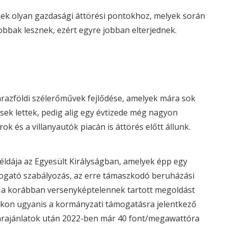
nek olyan gazdasági
áttörési
pontokhoz, melyek során
obbak lesznek, ezért egyre jobban elterjednek.
szárazföldi szélerőművek fejlődése, amelyek mára sok
ek lettek, pedig alig egy évtizede még nagyon
 és a villanyautók piacán is áttörés előtt állunk.
ldája az Egyesült Királyságban, amelyek épp egy
mogató szabályozás, az erre támaszkodó beruházási
s a korábban versenyképtelennek tartott megoldást
ókon
ugyanis a kormányzati támogatásra jelentkező
árajánlatok után 2022-ben már 40 font/megawattóra