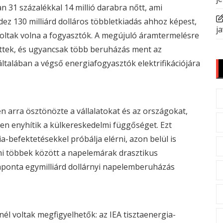
ban 31 százalékkal
14 millió darabra nőtt
, ami
ez 130 milliárd dolláros többletkiadás ahhoz képest,
ja
ltak volna a fogyasztók. A megújuló áramtermelésre
nőttek, és ugyancsak több beruházás ment az
ltalában a végső energiafogyasztók elektrifikációjára
tén arra ösztönözte a vállalatokat és az országokat,
n enyhítik a külkereskedelmi függőséget. Ezt
befektetésekkel próbálja elérni, azon belül is
mi többek között a napelemárak drasztikus
aponta egymilliárd dollárnyi napelemberuházás
l voltak megfigyelhetők: az IEA tisztaenergia-