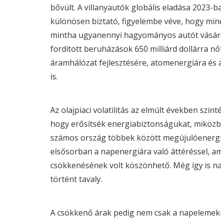
bővült. A villanyautók globális eladása 2023-
különösen biztató, figyelembe véve, hogy mind
mintha ugyanennyi hagyományos autót vásáro
fordított beruházások 650 milliárd dollárra 
áramhálózat fejlesztésére, atomenergiára és á
is.
Az olajpiaci volatilitás az elmúlt években szin
hogy erősítsék energiabiztonságukat, miközbe
számos ország többek között megújulóenergia-
elsősorban a napenergiára való áttéréssel, a
csökkenésének volt köszönhető. Még így is n
történt tavaly.
A csökkenő árak pedig nem csak a napelemekné