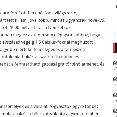
iára fordított beruházások világszerte,
rt tett ki, ami jóval több, mint az ugyancsak növekvő,
ltött 1000 milliárd – áll a Nemzetközi
zonban még ez az ütem sem elég gyors ahhoz, hogy
 az évszázad végéig 1,5 Celsius-foknál meghúzott
 nagyobb mértékű felmelegedés a természeti
ontok miatt akár visszafordíthatatlan és
rt tehát a fenntartható gazdaságra történő átmenet, és
2
k
e
nszemélyek és a vállalati fogyasztók egyre többet
kkumulátorok és a hőszivattyúk piaca gyors ütemben
jé