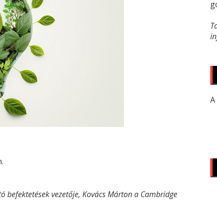
g
T
i
A
.
tó befektetések vezetője, Kovács Márton a Cambridge