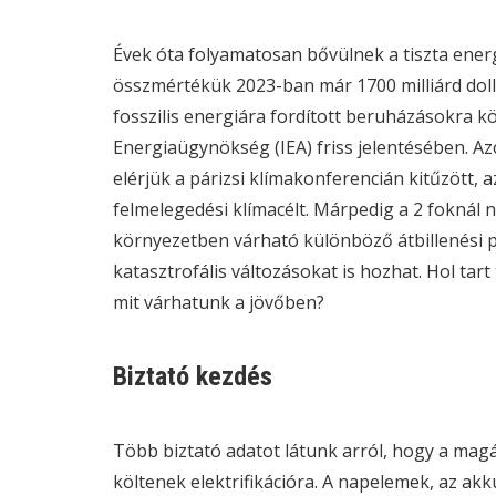
Évek óta folyamatosan bővülnek a tiszta energ
összmértékük 2023-ban már 1700 milliárd dollá
fosszilis energiára fordított beruházásokra kö
Energiaügynökség (IEA) friss
jelentésében
. A
elérjük a párizsi klímakonferencián kitűzött,
felmelegedési klímacélt. Márpedig a 2 foknál
környezetben várható különböző átbillenési p
katasztrofális változásokat is hozhat. Hol ta
mit várhatunk a jövőben?
Biztató kezdés
Több biztató adatot látunk arról, hogy a magá
költenek elektrifikációra. A napelemek, az a