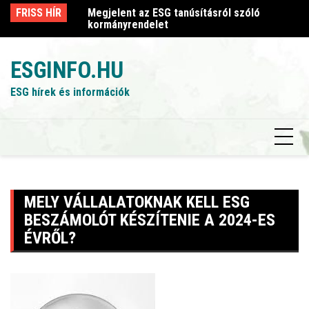
Skip
sról szóló
FRISS HÍR
Megjelent az ESG tanúsításról szóló
Me
to
kormányrendelet
k
content
ESGINFO.HU
ESG hírek és információk
MELY VÁLLALATOKNAK KELL ESG
BESZÁMOLÓT KÉSZÍTENIE A 2024-ES
ÉVRŐL?