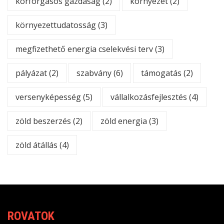
körforgásos gazdaság
(2)
környezet
(2)
környezettudatosság
(3)
megfizethető energia cselekvési terv
(3)
pályázat
(2)
szabvány
(6)
támogatás
(2)
versenyképesség
(5)
vállalkozásfejlesztés
(4)
zöld beszerzés
(2)
zöld energia
(3)
zöld átállás
(4)
ROVATOK