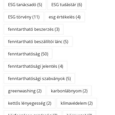
ESG tanácsadó
(5)
ESG tudástár
(6)
ESG törvény
(11)
esg értékelés
(4)
fenntartható beszerzés
(3)
fenntartható beszállítói lánc
(5)
fenntarthatóság
(50)
fenntarthatósági jelentés
(4)
fenntarthatósági szabványok
(5)
greenwashing
(2)
karbonlábnyom
(2)
kettős lényegesség
(2)
klímavédelem
(2)