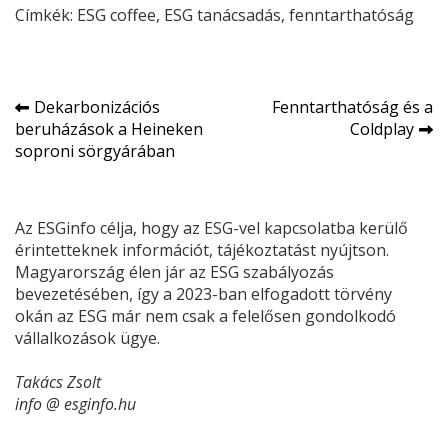
Címkék:
ESG
coffee
, 
ESG
tanácsadás
, 
fenntarthatóság
Bejegyzés
Dekarbonizációs
Fenntarthatóság és a
beruházások a Heineken
Coldplay
navigáció
soproni sörgyárában
Az ESGinfo célja, hogy az ESG-vel kapcsolatba kerülő
érintetteknek információt, tájékoztatást nyújtson.
Magyarország élen jár az ESG szabályozás
bevezetésében, így a 2023-ban elfogadott törvény
okán az ESG már nem csak a felelősen gondolkodó
vállalkozások ügye.
Takács Zsolt
info @ esginfo.hu