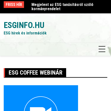
Skip
sról szóló
FRISS HÍR
Megjelent az ESG tanúsításról szóló
Me
to
kormányrendelet
k
content
ESGINFO.HU
ESG hírek és információk
ESG COFFEE WEBINÁR