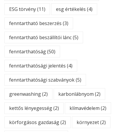
ESG törvény
(11)
esg értékelés
(4)
fenntartható beszerzés
(3)
fenntartható beszállítói lánc
(5)
fenntarthatóság
(50)
fenntarthatósági jelentés
(4)
fenntarthatósági szabványok
(5)
greenwashing
(2)
karbonlábnyom
(2)
kettős lényegesség
(2)
klímavédelem
(2)
körforgásos gazdaság
(2)
környezet
(2)