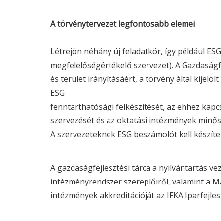
A törvénytervezet legfontosabb elemei
Létrejön néhány új feladatkör, így például
ESG
megfelelőségértékelő szervezet). A Gazdaságfej
és terület irányításáért, a törvény által kijel
ESG
fenntarthatósági felkészítését, az ehhez kap
szervezését és az oktatási intézmények minősí
A szervezeteknek
ESG
beszámolót kell készíte
A gazdaságfejlesztési tárca a nyilvántartás ve
intézményrendszer szereplőiről, valamint a
intézmények akkreditációját az IFKA Iparfejles