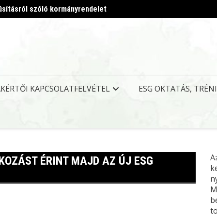
úsításról szóló kormányrendelet
Megjel
AKÉRTŐI KAPCSOLATFELVÉTEL
ESG OKTATÁS, TRÉN
A
LKOZÁST ÉRINT MAJD AZ ÚJ ESG
k
n
M
b
t