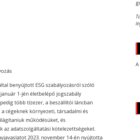
g
T
i
A
yozás
ltal benyújtott
ESG
szabályozásról szóló
 január 1-jén életbelépő jogszabály
pedig több tízezer, a beszállítói láncban
 a cégeknek környezeti, társadalmi és
 világítaniuk működésüket, és
k az adatszolgáltatási kötelezettségeket.
yjavaslatot 2023. november 14-én nyújtotta