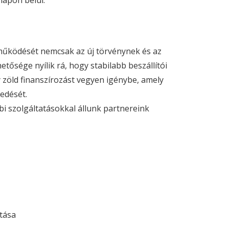
napon belül.
a működését nemcsak az új törvénynek és az
tősége nyílik rá, hogy stabilabb beszállítói
y zöld finanszírozást vegyen igénybe, amely
edését.
i szolgáltatásokkal állunk partnereink
tása