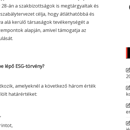
 28-án a szakbizottságok is megtárgyaltak és
gszabálytervezet célja, hogy átláthatóbbá és
lya alá kerülő társaságok tevékenységét a
empontok alapján, amivel támogatja az
lását.
be lépő
ESG
-törvény?
2
atkozik, amelyeknél a következő három érték
lölt határértéket:
k
e
,
rintot,
jé