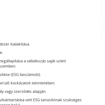
dszer kialakítása.
e.
gállapítása a vállalkozás saját üzleti
 szemben.
ítése (
ESG beszámoló
).
lmerülő kockázatok tekintetében.
y vagy szerződés alapján.
yilvántartásba vett
ESG
tanúsítónak szükséges