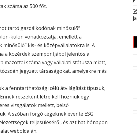
tak száma az 500 főt.
ja
mot tartó gazdálkodónak minősülő”
ülön-külön vonatkoztatja, emellett a
minősülő” kis- és középvállalatokra is. A
 ha a közérdek szempontjából jelentős a
lmazottai száma vagy vállalati státusza miatt,
a tőzsdén jegyzett társaságokat, amelyekre más
 a fenntarthatósági célú átvilágítást típusuk,
Ennek részeként létre kell hozniuk egy
res vizsgálatok mellett, belső
taniuk. A szóban forgó cégeknek évente
ESG
telezettségek teljesüléséről, és azt hat hónapon
lalat weboldalán.