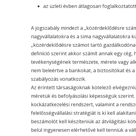
az üzleti évben átlagosan foglalkoztatot
A jogszabály mindezt a „közérdeklődésre szá
nagyvállalatokra és a sima nagyvállalatokra k
„közérdeklődésre számot tartó gazdálkodónak 
definíció szerint akkor számít annak egy cég,
tevékenységének természete, mérete vagy alka
nem beleértve a bankokat, a biztosítókat és 
szabályozás vonatkozik.
Az érintett társaságoknak kötelező elvégezniük
méretük és befolyásolási képességük szerint. 
kockázatkezelési rendszert, valamint a rendsze
felelősségvállalási stratégiát is ki kell alakí
beszámolót kell készíteniük az átvilágítási kö
belül ingyenesen elérhetővé kell tenniük a vál