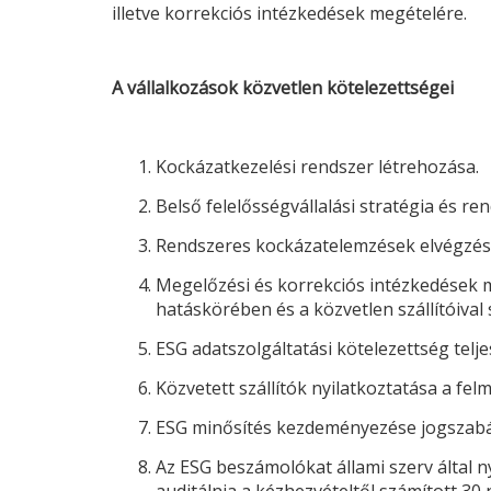
illetve korrekciós intézkedések megételére.
A vállalkozások közvetlen kötelezettségei
Kockázatkezelési rendszer létrehozása.
Belső felelősségvállalási stratégia és ren
Rendszeres kockázatelemzések elvégzés
Megelőzési és korrekciós intézkedések me
hatáskörében és a közvetlen szállítóival
ESG
adatszolgáltatási kötelezettség teljes
Közvetett szállítók nyilatkoztatása a fe
ESG
minősítés kezdeményezése jogszabál
Az
ESG
beszámolókat állami szerv által n