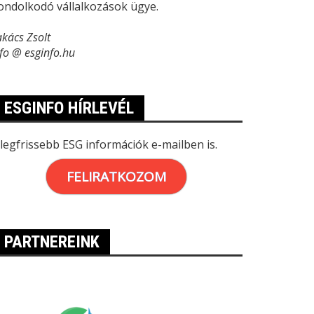
ondolkodó vállalkozások ügye.
akács Zsolt
nfo @ esginfo.hu
ESGINFO HÍRLEVÉL
 legfrissebb ESG információk e-mailben is.
FELIRATKOZOM
PARTNEREINK