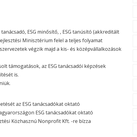
tanácsadó,
ESG
minősítő, ,
ESG
tanúsító (akkreditált
lesztési Minisztérium felel a teljes folyamat
ölt szervezetek végzik majd a kis- és középvállalkozások
csolt támogatások, az
ESG
tanácsadói képzések
tését is.
niük.
zetését az
ESG
tanácsadókat oktató
 Magyarországon
ESG
tanácsadókat oktató
ztési Közhasznú Nonprofit Kft. -re bízza