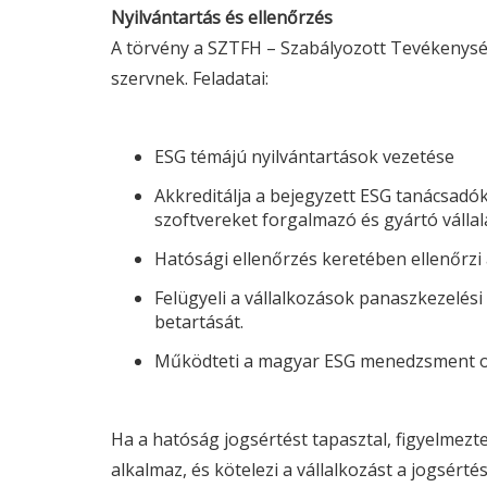
Nyilvántartás és ellenőrzés
A törvény a SZTFH – Szabályozott Tevékenysége
szervnek. Feladatai:
ESG
témájú nyilvántartások vezetése
Akkreditálja a bejegyzett
ESG
tanácsadók
szoftvereket forgalmazó és gyártó válla
Hatósági ellenőrzés keretében ellenőrzi
Felügyeli a vállalkozások panaszkezelés
betartását.
Működteti a magyar
ESG
menedzsment on
Ha a hatóság jogsértést tapasztal, figyelmezt
alkalmaz, és kötelezi a vállalkozást a jogsér