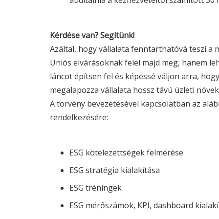
auditálnia a kézhezvételtől számított 30 
Kérdése van? Segítünk!
Azáltal, hogy vállalata fenntarthatóvá teszi 
Uniós elvárásoknak felel majd meg, hanem lehe
láncot építsen fel és képessé váljon arra, hog
megalapozza vállalata hossz távú üzleti növek
A törvény bevezetésével kapcsolatban az alább
rendelkezésére:
ESG
kötelezettségek felmérése
ESG
stratégia kialakítása
ESG
tréningek
ESG
mérőszámok, KPI, dashboard kialakí