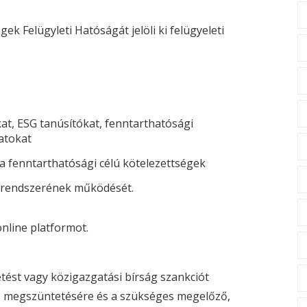
k Felügyleti Hatóságát jelöli ki felügyeleti
at,
ESG
tanúsítókat, fenntarthatósági
latokat
 a fenntarthatósági célú kötelezettségek
i rendszerének működését.
line platformot.
etést vagy közigazgatási bírság szankciót
tés megszüntetésére és a szükséges megelőző,