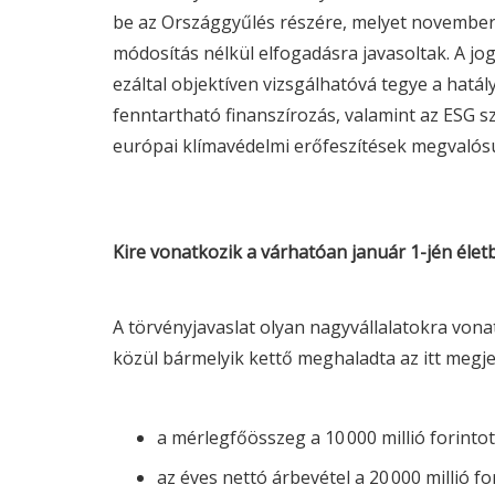
be az Országgyűlés részére, melyet november
módosítás nélkül elfogadásra javasoltak. A jo
ezáltal objektíven vizsgálhatóvá tegye a hatá
fenntartható finanszírozás, valamint az
ESG
sz
európai klímavédelmi erőfeszítések megvalósu
Kire vonatkozik a várhatóan január 1-jén élet
A törvényjavaslat olyan nagyvállalatokra von
közül bármelyik kettő meghaladta az itt megje
a mérlegfőösszeg a 10 000 millió forintot
az éves nettó árbevétel a 20 000 millió fo