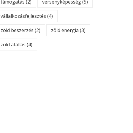
támogatás
(2)
versenyképesség
(5)
vállalkozásfejlesztés
(4)
zöld beszerzés
(2)
zöld energia
(3)
zöld átállás
(4)