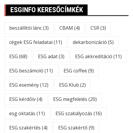
ESGINFO KERESŐCÍMKÉK
beszállítói lánc
(3)
CBAM
(4)
CSR
(3)
cégek ESG feladatai
(11)
dekarbonizáció
(5)
ESG
(68)
ESG adat
(3)
ESG akkreditáció
(11)
ESG beszámoló
(11)
ESG coffee
(9)
ESG esemény
(12)
ESG Klub
(2)
ESG kérdőív
(4)
ESG megfelelés
(20)
esg oktatás
(11)
ESG szabályozás
(16)
ESG szakértés
(4)
ESG szakértő
(9)