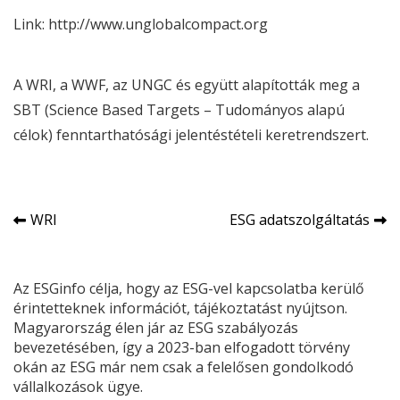
Link:
http://www.unglobalcompact.org
A
WRI
, a
WWF
, az
UNGC
és együtt alapították meg a
SBT (Science Based Targets – Tudományos alapú
célok) fenntarthatósági jelentéstételi keretrendszert.
Bejegyzés
WRI
ESG adatszolgáltatás
navigáció
Az ESGinfo célja, hogy az ESG-vel kapcsolatba kerülő
érintetteknek információt, tájékoztatást nyújtson.
Magyarország élen jár az ESG szabályozás
bevezetésében, így a 2023-ban elfogadott törvény
okán az ESG már nem csak a felelősen gondolkodó
vállalkozások ügye.