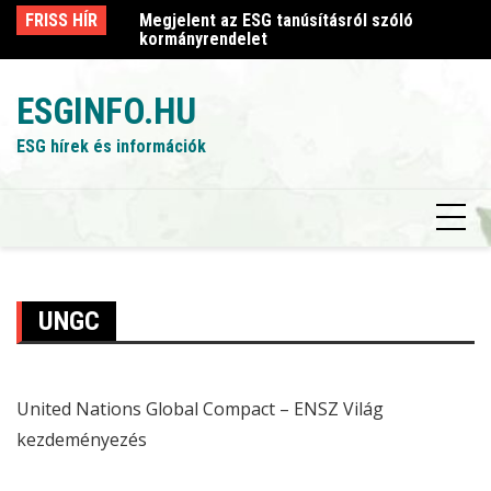
Skip
sról szóló
FRISS HÍR
Megjelent az ESG tanúsításról szóló
Me
to
kormányrendelet
k
content
ESGINFO.HU
ESG hírek és információk
UNGC
United Nations Global Compact – ENSZ Világ
kezdeményezés