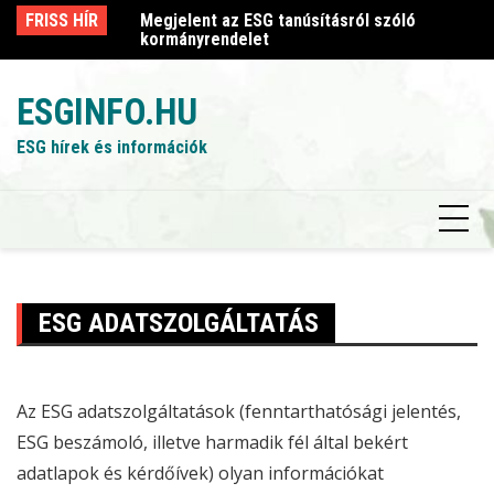
Skip
sról szóló
FRISS HÍR
Megjelent az ESG tanúsításról szóló
Me
to
kormányrendelet
k
content
ESGINFO.HU
ESG hírek és információk
ESG ADATSZOLGÁLTATÁS
Az
ESG
adatszolgáltatások (
fenntarthatósági jelentés
,
ESG beszámoló
, illetve harmadik fél által bekért
adatlapok és kérdőívek) olyan információkat