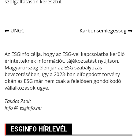
szolgáltatáson keresztül.
Bejegyzés
UNGC
Karbonsemlegesség
navigáció
Az ESGinfo célja, hogy az ESG-vel kapcsolatba kerülő
érintetteknek információt, tájékoztatást nyújtson.
Magyarország élen jár az ESG szabályozás
bevezetésében, így a 2023-ban elfogadott törvény
okán az ESG már nem csak a felelősen gondolkodó
vállalkozások ügye.
Takács Zsolt
info @ esginfo.hu
ESGINFO HÍRLEVÉL