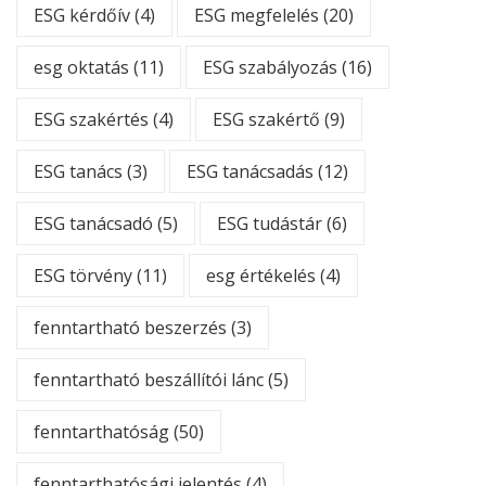
ESG kérdőív
(4)
ESG megfelelés
(20)
esg oktatás
(11)
ESG szabályozás
(16)
ESG szakértés
(4)
ESG szakértő
(9)
ESG tanács
(3)
ESG tanácsadás
(12)
ESG tanácsadó
(5)
ESG tudástár
(6)
ESG törvény
(11)
esg értékelés
(4)
fenntartható beszerzés
(3)
fenntartható beszállítói lánc
(5)
fenntarthatóság
(50)
fenntarthatósági jelentés
(4)