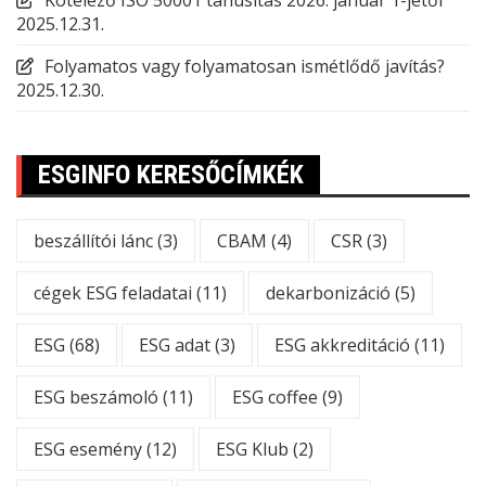
Kötelező ISO 50001 tanúsítás 2026. január 1-jétől
2025.12.31.
Folyamatos vagy folyamatosan ismétlődő javítás?
2025.12.30.
ESGINFO KERESŐCÍMKÉK
beszállítói lánc
(3)
CBAM
(4)
CSR
(3)
cégek ESG feladatai
(11)
dekarbonizáció
(5)
ESG
(68)
ESG adat
(3)
ESG akkreditáció
(11)
ESG beszámoló
(11)
ESG coffee
(9)
ESG esemény
(12)
ESG Klub
(2)