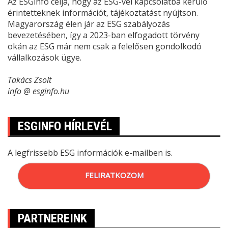
Az ESGinfo célja, hogy az ESG-vel kapcsolatba kerülő
érintetteknek információt, tájékoztatást nyújtson.
Magyarország élen jár az ESG szabályozás
bevezetésében, így a 2023-ban elfogadott törvény
okán az ESG már nem csak a felelősen gondolkodó
vállalkozások ügye.
Takács Zsolt
info @ esginfo.hu
ESGINFO HÍRLEVÉL
A legfrissebb ESG információk e-mailben is.
FELIRATKOZOM
PARTNEREINK