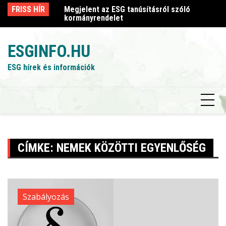
Skip
sról szóló
FRISS HÍR
Megjelent az ESG tanúsításról szóló
Me
to
kormányrendelet
k
content
ESGINFO.HU
ESG hírek és információk
CÍMKE:
NEMEK KÖZÖTTI EGYENLŐSÉG
Szabályozás