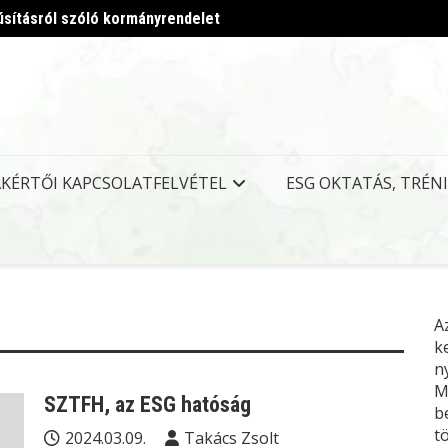
úsításról szóló kormányrendelet
Megjel
AKÉRTŐI KAPCSOLATFELVÉTEL
ESG OKTATÁS, TRÉN
A
k
n
M
SZTFH, az ESG hatóság
b
t
2024.03.09.
Takács Zsolt