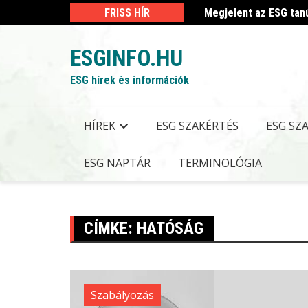
Skip
 kormányrendelet
FRISS HÍR
Megjelent az ESG tan
to
content
ESGINFO.HU
ESG hírek és információk
HÍREK
ESG SZAKÉRTÉS
ESG SZ
ESG NAPTÁR
TERMINOLÓGIA
CÍMKE:
HATÓSÁG
Szabályozás