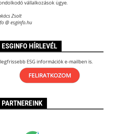
ondolkodó vállalkozások ügye.
akács Zsolt
nfo @ esginfo.hu
ESGINFO HÍRLEVÉL
 legfrissebb ESG információk e-mailben is.
FELIRATKOZOM
PARTNEREINK