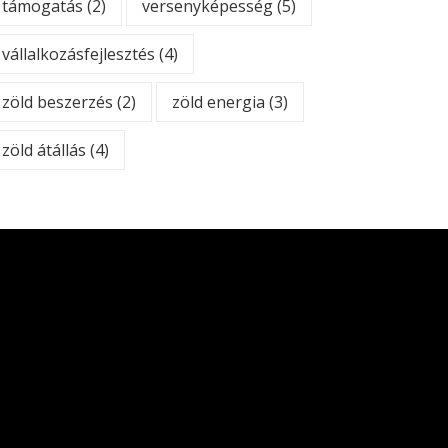
támogatás
(2)
versenyképesség
(5)
vállalkozásfejlesztés
(4)
zöld beszerzés
(2)
zöld energia
(3)
zöld átállás
(4)