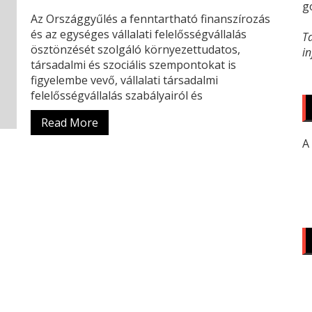
g
Az Országgyűlés a fenntartható finanszírozás
és az egységes vállalati felelősségvállalás
T
ösztönzését szolgáló környezettudatos,
i
társadalmi és szociális szempontokat is
figyelembe vevő, vállalati társadalmi
felelősségvállalás szabályairól és
Read More
A