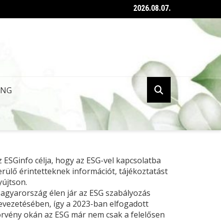
2026.08.07.
ent az ESG tanúsításról szóló kormányrendelet
ING
z ESGinfo célja, hogy az ESG-vel kapcsolatba
erülő érintetteknek információt, tájékoztatást
yújtson.
agyarország élen jár az ESG szabályozás
evezetésében, így a 2023-ban elfogadott
örvény okán az ESG már nem csak a felelősen