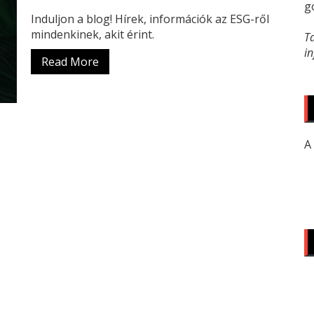
g
Induljon a blog! Hírek, információk az ESG-ről
mindenkinek, akit érint.
T
i
Read More
A