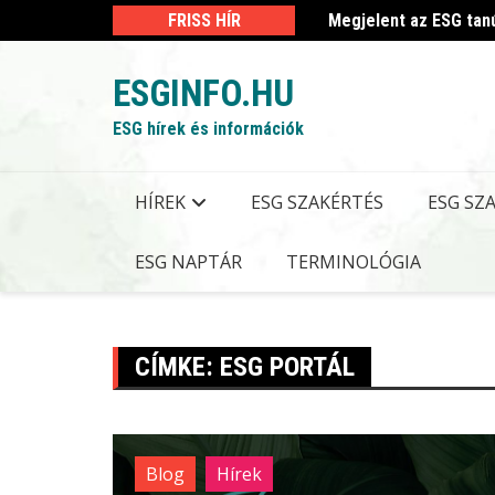
Skip
 kormányrendelet
FRISS HÍR
Megjelent az ESG tan
to
content
ESGINFO.HU
ESG hírek és információk
HÍREK
ESG SZAKÉRTÉS
ESG SZ
ESG NAPTÁR
TERMINOLÓGIA
CÍMKE:
ESG PORTÁL
Blog
Hírek