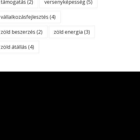
támogatás
(2)
versenyképesség
(5)
vállalkozásfejlesztés
(4)
zöld beszerzés
(2)
zöld energia
(3)
zöld átállás
(4)