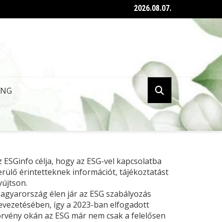
2026.08.07.
ent az ESG tanúsításról szóló kormányrendelet
ING
z ESGinfo célja, hogy az ESG-vel kapcsolatba
erülő érintetteknek információt, tájékoztatást
yújtson.
agyarország élen jár az ESG szabályozás
evezetésében, így a 2023-ban elfogadott
örvény okán az ESG már nem csak a felelősen