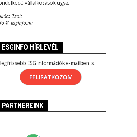
ondolkodó vállalkozások ügye.
akács Zsolt
nfo @ esginfo.hu
ESGINFO HÍRLEVÉL
 legfrissebb ESG információk e-mailben is.
FELIRATKOZOM
PARTNEREINK