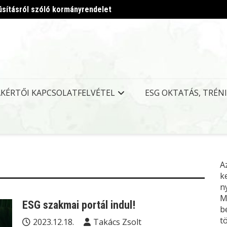
úsításról szóló kormányrendelet
Megjel
AKÉRTŐI KAPCSOLATFELVÉTEL
ESG OKTATÁS, TRÉN
A
k
n
M
ESG szakmai portál indul!
b
t
2023.12.18.
Takács Zsolt