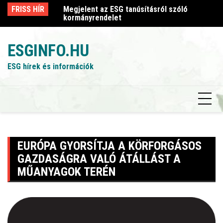
Skip
sról szóló
FRISS HÍR
Megjelent az ESG tanúsításról szóló
Me
to
kormányrendelet
k
content
ESGINFO.HU
ESG hírek és információk
EURÓPA GYORSÍTJA A KÖRFORGÁSOS
GAZDASÁGRA VALÓ ÁTÁLLÁST A
MŰANYAGOK TERÉN