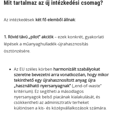
Mit tartalmaz az új intézkedési csomag?
Az intézkedések
két fő elemből állnak
:
1. Rövid távú „pilot” akciók
– ezek konkrét, gyakorlati
lépések a műanyaghulladék-újrahasznosítás
ösztönzésére.
Az EU széles körben
harmonizált szabályokat
szeretne bevezetni arra vonatkozóan, hogy mikor
tekinthető egy újrahasznosított anyag újra
„használható nyersanyagnak”
(„end-of-waste”
kritérium). Ez segítheti a másodlagos
nyersanyagok belső piacának kialakulását, és
csökkentheti az adminisztratív terheket
különösen a kis- és középvállalkozások számára.