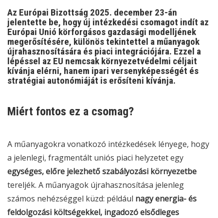
Az Európai Bizottság
2025. december 23-án
jelentette be, hogy új intézkedési csomagot indít az
Európai Unió körforgásos gazdasági modelljének
megerősítésére, különös tekintettel a
műanyagok
újrahasznosítására és piaci integrációjára
. Ezzel a
lépéssel az EU nemcsak környezetvédelmi céljait
kívánja elérni, hanem ipari versenyképességét és
stratégiai autonómiáját is erősíteni kívánja.
Miért fontos ez a csomag?
A műanyagokra vonatkozó intézkedések lényege, hogy
a jelenlegi, fragmentált uniós piaci helyzetet egy
egységes, előre jelezhető szabályozási környezetbe
tereljék. A műanyagok újrahasznosítása jelenleg
számos nehézséggel küzd: például
nagy energia- és
feldolgozási költségekkel, ingadozó elsődleges