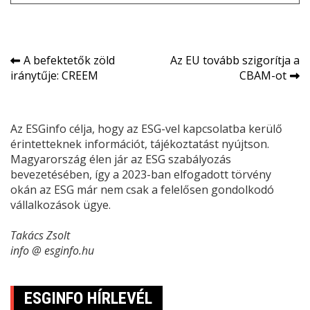
Bejegyzés
A befektetők zöld
Az EU tovább szigorítja a
iránytűje: CREEM
CBAM-ot
navigáció
Az ESGinfo célja, hogy az ESG-vel kapcsolatba kerülő
érintetteknek információt, tájékoztatást nyújtson.
Magyarország élen jár az ESG szabályozás
bevezetésében, így a 2023-ban elfogadott törvény
okán az ESG már nem csak a felelősen gondolkodó
vállalkozások ügye.
Takács Zsolt
info @ esginfo.hu
ESGINFO HÍRLEVÉL