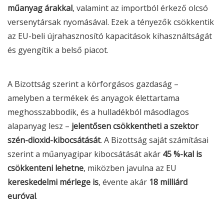
műanyag árakkal
, valamint az importból érkező olcsó
versenytársak nyomásával. Ezek a tényezők csökkentik
az EU-beli újrahasznosító kapacitások kihasználtságát
és gyengítik a belső piacot.
A Bizottság szerint a körforgásos gazdaság –
amelyben a termékek és anyagok élettartama
meghosszabbodik, és a hulladékból másodlagos
alapanyag lesz –
jelentősen csökkentheti a szektor
szén-dioxid-kibocsátását
. A Bizottság saját számításai
szerint a műanyagipar kibocsátását akár
45 %-kal is
csökkenteni lehetne
, miközben javulna az EU
kereskedelmi mérlege is
, évente akár
18 milliárd
euróval
.