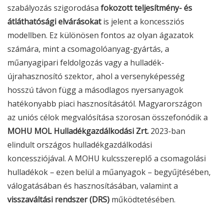
szabályozás szigorodása
fokozott teljesítmény- és
átláthatósági elvárásokat
is jelent a koncessziós
modellben. Ez különösen fontos az olyan ágazatok
számára, mint a csomagolóanyag-gyártás, a
műanyagipari feldolgozás vagy a hulladék-
újrahasznosító szektor, ahol a versenyképesség
hosszú távon függ a másodlagos nyersanyagok
hatékonyabb piaci hasznosításától. Magyarországon
az uniós célok megvalósítása szorosan összefonódik a
MOHU MOL Hulladékgazdálkodási Zrt.
2023-ban
elindult országos hulladékgazdálkodási
koncessziójával. A MOHU kulcsszereplő a csomagolási
hulladékok – ezen belül a műanyagok – begyűjtésében,
válogatásában és hasznosításában, valamint a
visszaváltási rendszer (DRS)
működtetésében.