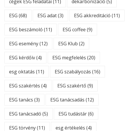
cégek ESG feladatai
(11)
dekarbonizáció
(5)
ESG
(68)
ESG adat
(3)
ESG akkreditáció
(11)
ESG beszámoló
(11)
ESG coffee
(9)
ESG esemény
(12)
ESG Klub
(2)
ESG kérdőív
(4)
ESG megfelelés
(20)
esg oktatás
(11)
ESG szabályozás
(16)
ESG szakértés
(4)
ESG szakértő
(9)
ESG tanács
(3)
ESG tanácsadás
(12)
ESG tanácsadó
(5)
ESG tudástár
(6)
ESG törvény
(11)
esg értékelés
(4)