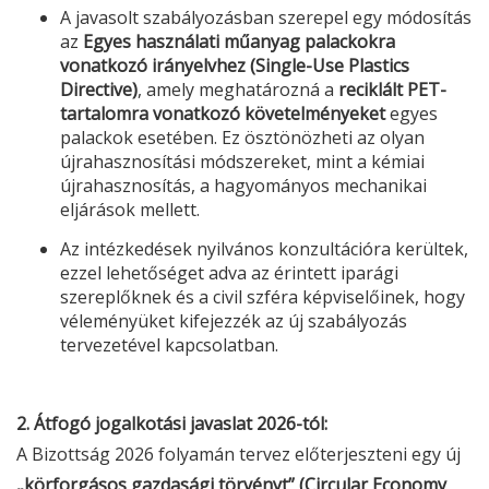
A javasolt szabályozásban szerepel egy módosítás
az
Egyes használati műanyag palackokra
vonatkozó irányelvhez (Single-Use Plastics
Directive)
, amely meghatározná a
reciklált PET-
tartalomra vonatkozó követelményeket
egyes
palackok esetében. Ez ösztönözheti az olyan
újrahasznosítási módszereket, mint a kémiai
újrahasznosítás, a hagyományos mechanikai
eljárások mellett.
Az intézkedések nyilvános konzultációra kerültek,
ezzel lehetőséget adva az érintett iparági
szereplőknek és a civil szféra képviselőinek, hogy
véleményüket kifejezzék az új szabályozás
tervezetével kapcsolatban.
2. Átfogó jogalkotási javaslat 2026-tól:
A Bizottság 2026 folyamán tervez előterjeszteni egy új
„körforgásos gazdasági törvényt” (Circular Economy