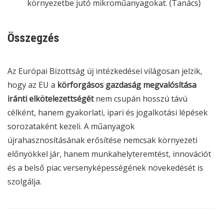
környezetbe jutó mikroműanyagokat. (
Tanács
)
Összegzés
Az Európai Bizottság új intézkedései világosan jelzik,
hogy az EU a
körforgásos gazdaság megvalósítása
iránti elkötelezettségét
nem csupán hosszú távú
célként, hanem gyakorlati, ipari és jogalkotási lépések
sorozataként kezeli. A műanyagok
újrahasznosításának erősítése nemcsak környezeti
előnyökkel jár, hanem munkahelyteremtést, innovációt
és a belső piac versenyképességének növekedését is
szolgálja.