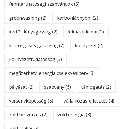
fenntarthatósági szabványok
(5)
greenwashing
(2)
karbonlábnyom
(2)
kettős lényegesség
(2)
klímavédelem
(2)
körforgásos gazdaság
(2)
környezet
(2)
környezettudatosság
(3)
megfizethető energia cselekvési terv
(3)
pályázat
(2)
szabvány
(6)
támogatás
(2)
versenyképesség
(5)
vállalkozásfejlesztés
(4)
zöld beszerzés
(2)
zöld energia
(3)
zöld átállás
(4)