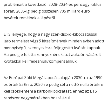
problémáit a következő, 2028-2034-es pénzügyi ciklus
során, 2035-ig pedig összesen 705 milliárd euró
bevételt remélnek a lépéstől.
ETS lényege, hogy a nagy szén-dioxid-kibocsátással
járó termelést végző létesítmények minden évben adott
mennyiségű, szennyezésre feljogosító kvótát kapnak.
Ha pedig e felett szennyeznének, azt aukción vásárolt
kvótákkal kell fedezniük/kompenzálniuk.
Az
Európai Zöld Megállapodás
alapján 2030-ra az 1990-
es érték 55%-ra, 2050-re pedig cél a nettó nulla értékre
kell csökkenteni a karbonkibocsátást, ehhez az ETS
rendszer nagymértékben hozzájárul.