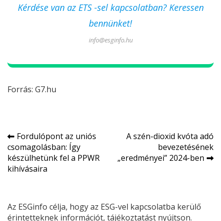
Kérdése van az ETS -sel kapcsolatban? Keressen
bennünket!
info@esginfo.hu
Forrás:
G7.hu
Bejegyzés
Fordulópont az uniós
A szén-dioxid kvóta adó
csomagolásban: Így
bevezetésének
navigáció
készülhetünk fel a PPWR
„eredményei” 2024-ben
kihívásaira
Az ESGinfo célja, hogy az ESG-vel kapcsolatba kerülő
érintetteknek információt, tájékoztatást nyújtson.