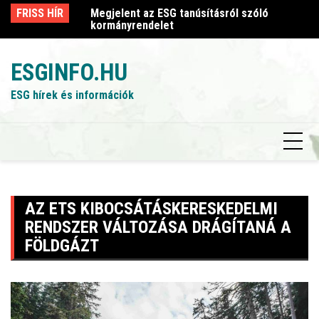
Skip
sról szóló
FRISS HÍR
Megjelent az ESG tanúsításról szóló
Me
to
kormányrendelet
k
content
ESGINFO.HU
ESG hírek és információk
AZ ETS KIBOCSÁTÁSKERESKEDELMI
RENDSZER VÁLTOZÁSA DRÁGÍTANÁ A
FÖLDGÁZT