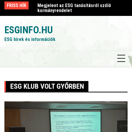
Skip
sról szóló
FRISS HÍR
Megjelent az ESG tanúsításról szóló
Me
to
kormányrendelet
k
content
ESGINFO.HU
ESG hírek és információk
ESG KLUB VOLT GYŐRBEN