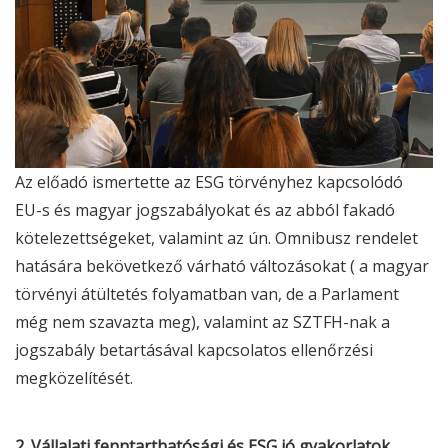
Az előadó ismertette az
ESG
törvényhez kapcsolódó
EU-s és magyar jogszabályokat és az abból fakadó
kötelezettségeket, valamint az ún. Omnibusz rendelet
hatására bekövetkező várható változásokat ( a magyar
törvényi átültetés folyamatban van, de a Parlament
még nem szavazta meg), valamint az SZTFH-nak a
jogszabály betartásával kapcsolatos ellenőrzési
megközelítését.
2. Vállalati fenntarthatósági és
ESG
jó gyakorlatok