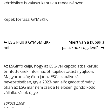
kérdésikre is választ kaptak a rendezvényen.
Képek forrása: GYMSKIK
Bejegyzés
ESG klub a GYMSMKIK-
Miért van a kupak a
nél
palackhoz rögzítve?
navigáció
Az ESGinfo célja, hogy az ESG-vel kapcsolatba kerülő
érintetteknek információt, tájékoztatást nyújtson.
Magyarország élen jár az ESG szabályozás
bevezetésében, így a 2023-ban elfogadott törvény
okán az ESG már nem csak a felelősen gondolkodó
vállalkozások ügye.
Takács Zsolt