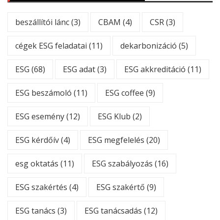
beszállítói lánc
(3)
CBAM
(4)
CSR
(3)
cégek ESG feladatai
(11)
dekarbonizáció
(5)
ESG
(68)
ESG adat
(3)
ESG akkreditáció
(11)
ESG beszámoló
(11)
ESG coffee
(9)
ESG esemény
(12)
ESG Klub
(2)
ESG kérdőív
(4)
ESG megfelelés
(20)
esg oktatás
(11)
ESG szabályozás
(16)
ESG szakértés
(4)
ESG szakértő
(9)
ESG tanács
(3)
ESG tanácsadás
(12)