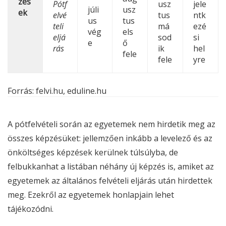
zés
Pótf
usz
jele
júli
usz
ek
elvé
tus
ntk
us
tus
teli
má
ezé
vég
els
eljá
sod
si
e
ő
rás
ik
hel
fele
fele
yre
Forrás: felvi.hu, eduline.hu
A pótfelvételi során az egyetemek nem hirdetik meg az
összes képzésüket: jellemzően inkább a levelező és az
önköltséges képzések kerülnek túlsúlyba, de
felbukkanhat a listában néhány új képzés is, amiket az
egyetemek az általános felvételi eljárás után hirdettek
meg. Ezekről az egyetemek honlapjain lehet
tájékozódni.