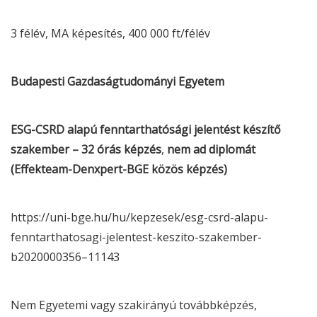
3 félév, MA képesítés, 400 000 ft/félév
Budapesti Gazdaságtudományi Egyetem
ESG
-
CSRD
alapú fenntarthatósági jelentést készítő
szakember
– 32 órás képzés
,
nem ad diplomát
(Effekteam-Denxpert-BGE közös képzés)
https://uni-bge.hu/hu/kepzesek/
esg
-
csrd
-alapu-
fenntarthatosagi-jelentest-keszito-szakember-
b2020000356–11143
Nem Egyetemi vagy szakirányú továbbképzés,