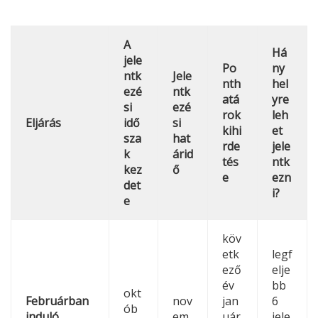
A
Há
jele
Po
ny
ntk
Jele
nth
hel
ezé
ntk
atá
yre
si
ezé
rok
leh
Eljárás
idő
si
kihi
et
sza
hat
rde
jele
k
árid
tés
ntk
kez
ő
e
ezn
det
i?
e
köv
etk
legf
ező
elje
év
bb
okt
Februárban
nov
jan
6
ób
induló
em
uár
jele