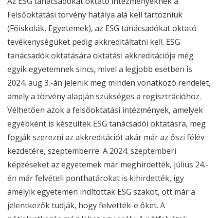
Az
ESG
tanácsadókat oktató intézményeknek a
Felsőoktatási törvény hatálya alá kell tartozniuk
(Főiskolák, Egyetemek), az
ESG
tanácsadókat oktató
tevékenységüket pedig akkreditáltatni kell.
ESG
tanácsadók oktatására oktatási akkreditációja még
egyik egyetemnek sincs, mivel a legjobb esetben is
2024. aug 3.-án jelenik meg minden vonatkozó rendelet,
amely a törvény alapján szükséges a regisztrációhoz.
Vélhetően azok a felsőoktatási intézmények, amelyek
egyébként is készültek
ESG
tanácsadói oktatásra, meg
fogják szerezni az akkreditációt akár már az őszi félév
kezdetére, szeptemberre. A 2024. szeptemberi
képzéseket az egyetemek már meghirdették, július 24.-
én már felvételi ponthatárokat is kihirdették, így
amelyik egyetemen indítottak
ESG
szakot, ott már a
jelentkezők tudják, hogy felvették-e őket. A