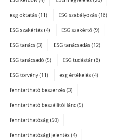
ESG kérdőív
(4)
ESG megfelelés
(20)
esg oktatás
(11)
ESG szabályozás
(16)
ESG szakértés
(4)
ESG szakértő
(9)
ESG tanács
(3)
ESG tanácsadás
(12)
ESG tanácsadó
(5)
ESG tudástár
(6)
ESG törvény
(11)
esg értékelés
(4)
fenntartható beszerzés
(3)
fenntartható beszállítói lánc
(5)
fenntarthatóság
(50)
fenntarthatósági jelentés
(4)