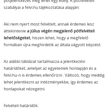
pótjelentkezés még lehet egy esély. A pótfelvételi
szabályai a felvi.hu tájékoztatása alapján:
Aki nem nyert most felvételt, annak érdemes lesz
áttekintenie
a július végén megjelenő pótfelvételi
lehetőségeket
, hiszen lehet, hogy a megfelelő
formában újra meghirdetik az általa vágyott képzést.
Az alábbi táblázat tartalmazza a jelentkezési
határidőket, amelyet az egyetemek honlapján és a
felvi.hu-n is érdemes ellenőrizni . Változó, hogy meddig
lehet jelentkezni az intézményekbe, így érdemes az
honlapokat nézegetni.
Felvételi határidők: