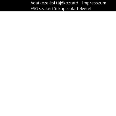
Adatkezelési tájékoztató
Impresszum
ESG szakértői kapcsolatfelvétel