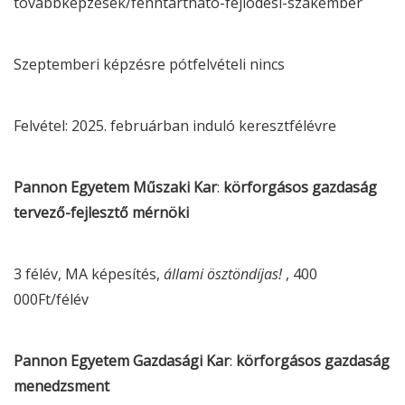
tovabbkepzesek/fenntarthato-fejlodesi-szakember
Szeptemberi képzésre pótfelvételi nincs
Felvétel: 2025. februárban induló keresztfélévre
Pannon Egyetem Műszaki Kar
:
körforgásos gazdaság
tervező-fejlesztő mérnöki
3 félév, MA képesítés,
állami ösztöndíjas!
, 400
000Ft/félév
Pannon Egyetem Gazdasági Kar
:
körforgásos gazdaság
menedzsment