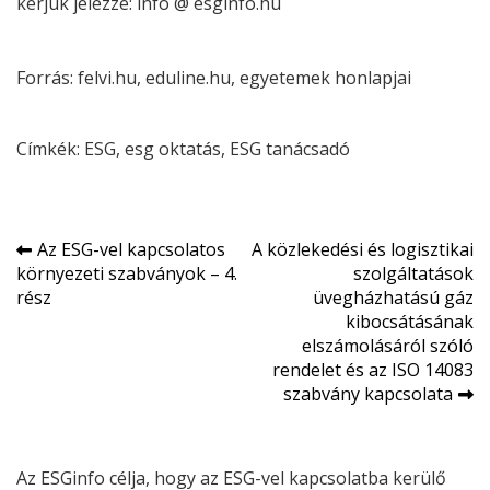
kérjük jelezze: info @ esginfo.hu
Forrás: felvi.hu, eduline.hu, egyetemek honlapjai
Címkék:
ESG
, 
esg
oktatás
, 
ESG
tanácsadó
Bejegyzés
Az ESG-vel kapcsolatos
A közlekedési és logisztikai
környezeti szabványok – 4.
szolgáltatások
navigáció
rész
üvegházhatású gáz
kibocsátásának
elszámolásáról szóló
rendelet és az ISO 14083
szabvány kapcsolata
Az ESGinfo célja, hogy az ESG-vel kapcsolatba kerülő