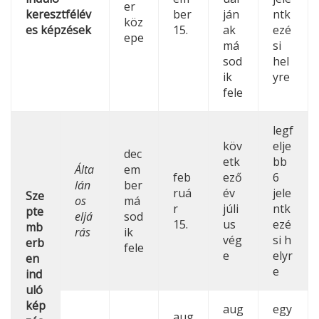
er
keresztfélév
ber
ján
ntk
köz
es képzések
15.
ak
ezé
epe
má
si
sod
hel
ik
yre
fele
legf
köv
elje
dec
etk
bb
Álta
em
feb
ező
6
lán
ber
ruá
év
jele
Sze
os
má
r
júli
ntk
pte
eljá
sod
15.
us
ezé
mb
rás
ik
vég
si h
erb
fele
e
elyr
en
e
ind
uló
kép
aug
egy
aug