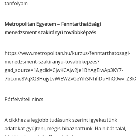
tanfolyam
Metropolitan Egyetem – Fenntarthatósági
menedzsment szakirányú továbbképzés
https://www.metropolitan.hu/kurzus/fenntarthatosagi-
menedzsment-szakiranyu-tovabbkepzes?
gad_source=1&gclid=CjwKCAjw2Je1BhAgEiwAp3KY7-
7btxme8VqXQ3HujyLviWEWZvGeYihSNhfiDuHIiQ0wv_Z3
Pótfelvételi nincs
A cikkhez a legjobb tudásunk szerint igyekeztünk
adatokat gyűjteni, mégis hibázhattunk. Ha hibát talál,