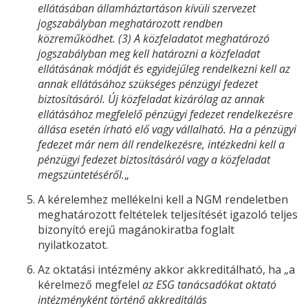
ellátásában államháztartáson kívüli szervezet
jogszabályban meghatározott rendben
közreműködhet. (3) A közfeladatot meghatározó
jogszabályban meg kell határozni a közfeladat
ellátásának módját és egyidejűleg rendelkezni kell az
annak ellátásához szükséges pénzügyi fedezet
biztosításáról. Új közfeladat kizárólag az annak
ellátásához megfelelő pénzügyi fedezet rendelkezésre
állása esetén írható elő vagy vállalható. Ha a pénzügyi
fedezet már nem áll rendelkezésre, intézkedni kell a
pénzügyi fedezet biztosításáról vagy a közfeladat
megszüntetéséről.
„
A kérelemhez mellékelni kell a NGM rendeletben
meghatározott feltételek teljesítését igazoló teljes
bizonyító erejű magánokiratba foglalt
nyilatkozatot.
Az oktatási intézmény akkor akkreditálható, ha „a
kérelmező megfelel
az
ESG
tanácsadókat oktató
intézményként történő akkreditálás