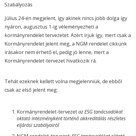
Szabályozás
Július 24-én megjelent, így akinek nincs jobb dolga így
nyáron, augusztus 1-ig véleményezheti a
kormányrendelet tervezetet. Azért írjuk így, mert csak a
Kormányrendelet jelent meg, a NGM rendelet cikkünk
írásakor nem érhető el, pedig jó lenne, mert a
Kormányrendelet-tervezet hivatkozik rá.
Tehát ezeknek kellett volna megjelenniük, de ebből
csak az első jelent meg:
Kormányrendelet-tervezet
az
ESG
tanácsadókat
oktató intézményként történő akkreditálás részletes
eljárási szabályairól
NGM rendelet-tervezet:
ESG
tanácsadókat oktató