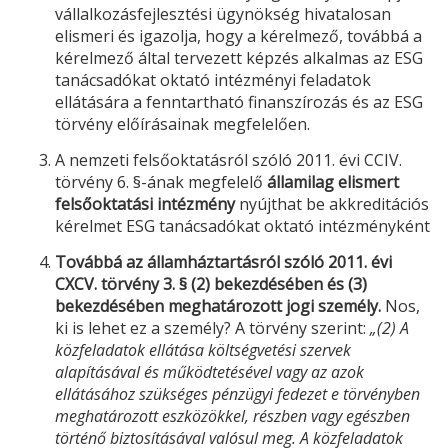
vállalkozásfejlesztési ügynökség hivatalosan
elismeri és igazolja, hogy a kérelmező, továbbá a
kérelmező által tervezett képzés alkalmas az
ESG
tanácsadókat oktató intézményi feladatok
ellátására a fenntartható finanszírozás és az
ESG
törvény előírásainak megfelelően.
A nemzeti felsőoktatásról szóló 2011. évi CCIV.
törvény 6. §-ának megfelelő
államilag elismert
felsőoktatási intézmény
nyújthat be akkreditációs
kérelmet
ESG
tanácsadókat oktató intézményként
Továbbá az államháztartásról szóló 2011. évi
CXCV. törvény 3. § (2) bekezdésében és (3)
bekezdésében meghatározott jogi személy.
Nos,
ki is lehet ez a személy? A törvény szerint:
„(2) A
közfeladatok ellátása költségvetési szervek
alapításával és működtetésével vagy az azok
ellátásához szükséges pénzügyi fedezet e törvényben
meghatározott eszközökkel, részben vagy egészben
történő biztosításával valósul meg. A közfeladatok