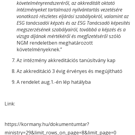
követelményrendszeréről, az akkreditált oktató
intézményeket tartalmazó nyilvántartás vezetésére
vonatkozó részletes eljárási szabályokról, valamint az
ESG
tanácsadói képzés és az
ESG
Tanácsadó képesítés
megszerzésének szabályairól, továbbá a képzés és a
vizsga díjának mértékéről és megfizetéséről
szóló
NGM rendeletben meghatározott
követelményeknek.”
Az intézmény akkreditációs tanúsítvány kap
Az akkreditáció 3 évig érvényes és megújítható
A rendelet aug.1.-én lép hatályba
Link:
https://kormany.hu/dokumentumtar?
ministry=29&limit_rows_on_page=8&limit_page=0