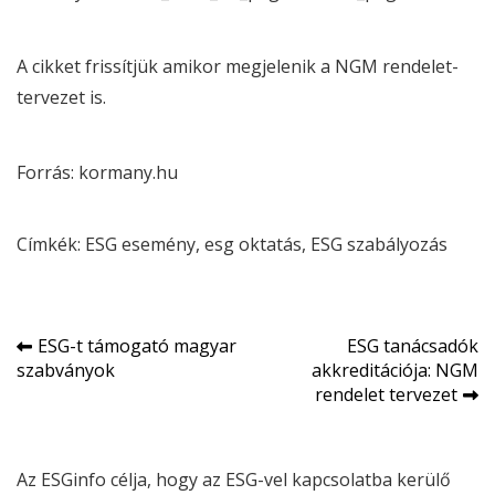
A cikket frissítjük amikor megjelenik a NGM rendelet-
tervezet is.
Forrás: kormany.hu
Címkék:
ESG
esemény
, 
esg
oktatás
, 
ESG
szabályozás
Bejegyzés
ESG-t támogató magyar
ESG tanácsadók
szabványok
akkreditációja: NGM
navigáció
rendelet tervezet
Az ESGinfo célja, hogy az ESG-vel kapcsolatba kerülő