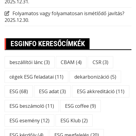
2025.12.31.
Folyamatos vagy folyamatosan ismétlődő javítás?
2025.12.30.
ESGINFO KERESŐCÍMKÉK
beszállítói lánc
(3)
CBAM
(4)
CSR
(3)
cégek ESG feladatai
(11)
dekarbonizáció
(5)
ESG
(68)
ESG adat
(3)
ESG akkreditáció
(11)
ESG beszámoló
(11)
ESG coffee
(9)
ESG esemény
(12)
ESG Klub
(2)
ESG kérdőív
(4)
ESG megfelelés
(20)