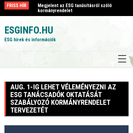
Skip
sról szóló
FRISS HÍR
Megjelent az ESG tanúsításról szóló
Me
to
kormányrendelet
k
content
ESGINFO.HU
ESG hírek és információk
AUG. 1-IG LEHET VÉLEMÉNYEZNI AZ
ESG TANÁCSADÓK OKTATÁSÁT
SZABÁLYOZÓ KORMÁNYRENDELET
TERVEZETÉT