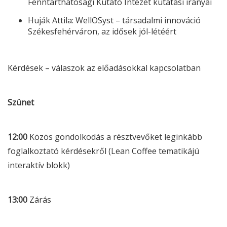
Fenntarthatósági Kutató Intézet kutatási irányai
Huják Attila: WellOSyst – társadalmi innováció
Székesfehérváron, az idősek jól-létéért
Kérdések – válaszok az előadásokkal kapcsolatban
Szünet
12:00
Közös gondolkodás a résztvevőket leginkább
foglalkoztató kérdésekről (Lean Coffee tematikájú
interaktív blokk)
13:00
Zárás