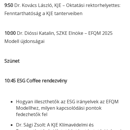
9:50
Dr. Kovács László, KJE – Oktatási rektorhelyettes:
Fenntarthatóság a KJE tanterveiben
10:00
Dr. Dióssi Katalin, SZKE Elnöke – EFQM 2025
Modell újdonságai
Szünet
10:45
ESG
Coffee rendezvény
Hogyan illeszthetők az
ESG
irányelvek az EFQM
Modellhez, milyen kapcsolódási pontok
fedezhetők fel
Dr. Sági Zsolt: A KJE Klímavédelmi és