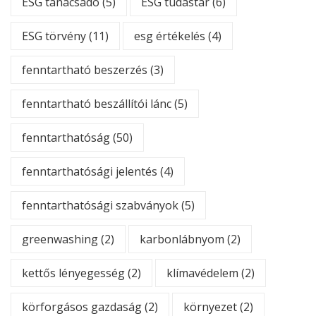
ESG tanácsadó
(5)
ESG tudástár
(6)
ESG törvény
(11)
esg értékelés
(4)
fenntartható beszerzés
(3)
fenntartható beszállítói lánc
(5)
fenntarthatóság
(50)
fenntarthatósági jelentés
(4)
fenntarthatósági szabványok
(5)
greenwashing
(2)
karbonlábnyom
(2)
kettős lényegesség
(2)
klímavédelem
(2)
körforgásos gazdaság
(2)
környezet
(2)