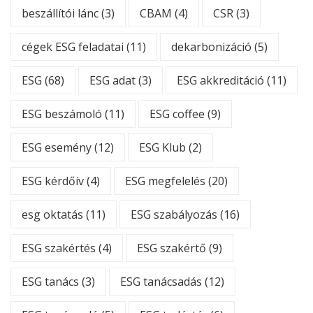
beszállítói lánc
(3)
CBAM
(4)
CSR
(3)
cégek ESG feladatai
(11)
dekarbonizáció
(5)
ESG
(68)
ESG adat
(3)
ESG akkreditáció
(11)
ESG beszámoló
(11)
ESG coffee
(9)
ESG esemény
(12)
ESG Klub
(2)
ESG kérdőív
(4)
ESG megfelelés
(20)
esg oktatás
(11)
ESG szabályozás
(16)
ESG szakértés
(4)
ESG szakértő
(9)
ESG tanács
(3)
ESG tanácsadás
(12)