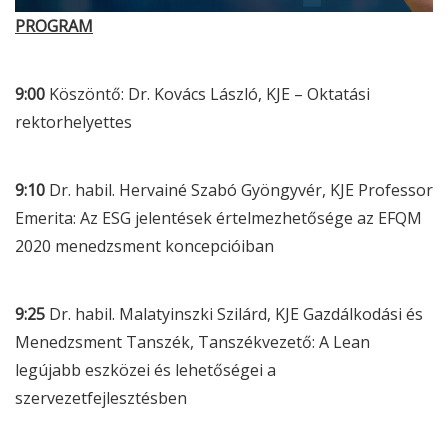
PROGRAM
9:00
Köszöntő: Dr. Kovács László, KJE – Oktatási
rektorhelyettes
9:10
Dr. habil. Hervainé Szabó Gyöngyvér, KJE Professor
Emerita: Az
ESG
jelentések értelmezhetősége az EFQM
2020 menedzsment koncepcióiban
9:25
Dr. habil. Malatyinszki Szilárd, KJE Gazdálkodási és
Menedzsment Tanszék, Tanszékvezető: A Lean
legújabb eszközei és lehetőségei a
szervezetfejlesztésben