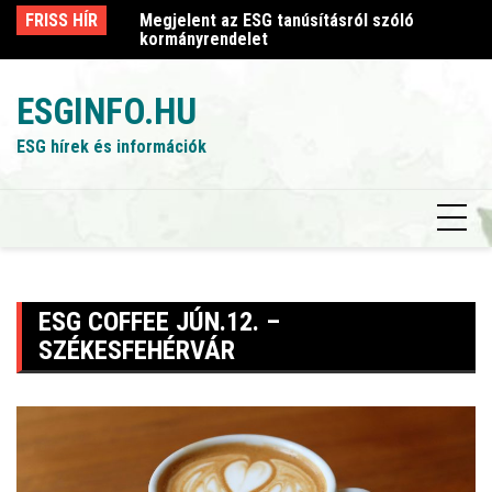
Skip
sról szóló
FRISS HÍR
Megjelent az ESG tanúsításról szóló
Me
to
kormányrendelet
k
content
ESGINFO.HU
ESG hírek és információk
ESG COFFEE JÚN.12. –
SZÉKESFEHÉRVÁR