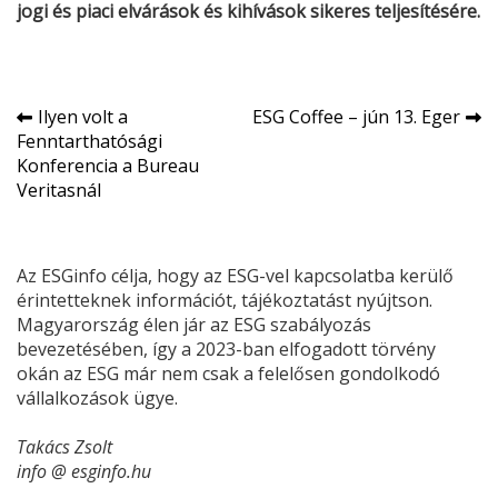
jogi és piaci elvárások és kihívások sikeres teljesítésére.
Bejegyzés
Ilyen volt a
ESG Coffee – jún 13. Eger
Fenntarthatósági
navigáció
Konferencia a Bureau
Veritasnál
Az ESGinfo célja, hogy az ESG-vel kapcsolatba kerülő
érintetteknek információt, tájékoztatást nyújtson.
Magyarország élen jár az ESG szabályozás
bevezetésében, így a 2023-ban elfogadott törvény
okán az ESG már nem csak a felelősen gondolkodó
vállalkozások ügye.
Takács Zsolt
info @ esginfo.hu