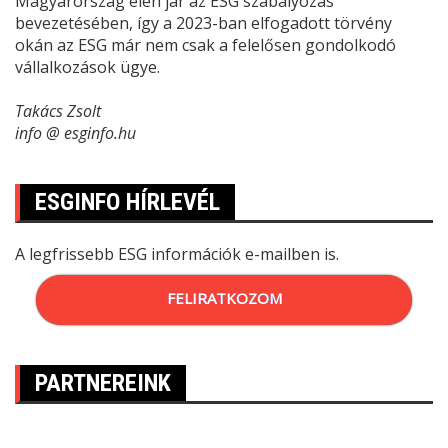
Magyarország élen jár az ESG szabályozás
bevezetésében, így a 2023-ban elfogadott törvény
okán az ESG már nem csak a felelősen gondolkodó
vállalkozások ügye.
Takács Zsolt
info @ esginfo.hu
ESGINFO HÍRLEVÉL
A legfrissebb ESG információk e-mailben is.
FELIRATKOZOM
PARTNEREINK