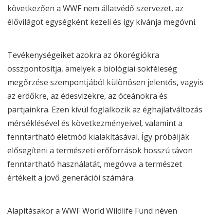
következően a
WWF
nem állatvédő szervezet, az
élővilágot egységként kezeli és így kívánja megóvni.
Tevékenységeiket azokra az ökorégiókra
összpontosítja, amelyek a biológiai sokféleség
megőrzése szempontjából különösen jelentős, vagyis
az erdőkre, az édesvizekre, az óceánokra és
partjainkra. Ezen kívül foglalkozik az éghajlatváltozás
mérséklésével és következményeivel, valamint a
fenntartható életmód kialakításával. Így próbálják
elősegíteni a természeti erőforrások hosszú távon
fenntartható használatát, megóvva a természet
értékeit a jövő generációi számára.
Alapításakor a
WWF
World Wildlife Fund néven