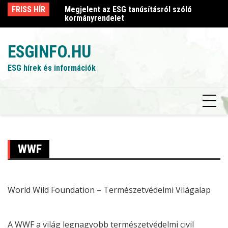
Skip
sról szóló
FRISS HÍR
Megjelent az ESG tanúsításról szóló
Me
to
kormányrendelet
k
content
ESGINFO.HU
ESG hírek és információk
WWF
World Wild Foundation – Természetvédelmi Világalap
A
WWF
a világ legnagyobb természetvédelmi civil