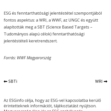
ESG
és fenntarthatósági jelentéstétel szempontjából
fontos aspektus: a
WRI
, a
WWF
, az
UNGC
és együtt
alapították meg a SBT (Science Based Targets –
Tudományos alapú célok) fenntarthatósági
jelentéstételi keretrendszert.
Forrás:
WWF
Magyarország
Bejegyzés
SBTi
WRI
navigáció
Az ESGinfo célja, hogy az ESG-vel kapcsolatba kerülő
érintetteknek információt, tájékoztatást nyújtson.