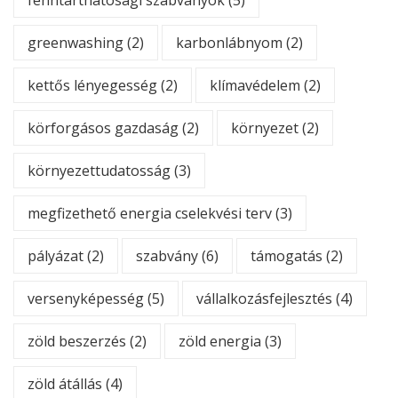
fenntarthatósági szabványok
(5)
greenwashing
(2)
karbonlábnyom
(2)
kettős lényegesség
(2)
klímavédelem
(2)
körforgásos gazdaság
(2)
környezet
(2)
környezettudatosság
(3)
megfizethető energia cselekvési terv
(3)
pályázat
(2)
szabvány
(6)
támogatás
(2)
versenyképesség
(5)
vállalkozásfejlesztés
(4)
zöld beszerzés
(2)
zöld energia
(3)
zöld átállás
(4)