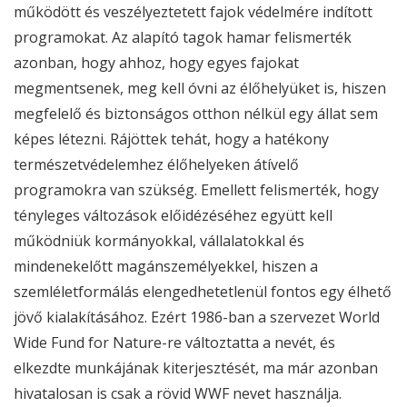
működött és veszélyeztetett fajok védelmére indított
programokat. Az alapító tagok hamar felismerték
azonban, hogy ahhoz, hogy egyes fajokat
megmentsenek, meg kell óvni az élőhelyüket is, hiszen
megfelelő és biztonságos otthon nélkül egy állat sem
képes létezni. Rájöttek tehát, hogy a hatékony
természetvédelemhez élőhelyeken átívelő
programokra van szükség. Emellett felismerték, hogy
tényleges változások előidézéséhez együtt kell
működniük kormányokkal, vállalatokkal és
mindenekelőtt magánszemélyekkel, hiszen a
szemléletformálás elengedhetetlenül fontos egy élhető
jövő kialakításához. Ezért 1986-ban a szervezet World
Wide Fund for Nature-re változtatta a nevét, és
elkezdte munkájának kiterjesztését, ma már azonban
hivatalosan is csak a rövid
WWF
nevet használja.