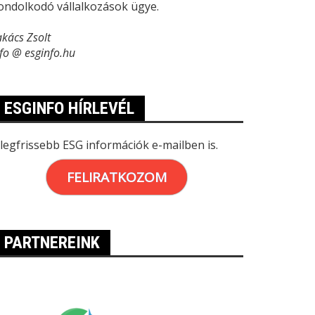
ondolkodó vállalkozások ügye.
akács Zsolt
nfo @ esginfo.hu
ESGINFO HÍRLEVÉL
 legfrissebb ESG információk e-mailben is.
FELIRATKOZOM
PARTNEREINK