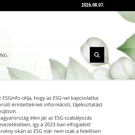
2026.08.07.
ent az ESG tanúsításról szóló kormányrendelet
ING
z ESGinfo célja, hogy az ESG-vel kapcsolatba
erülő érintetteknek információt, tájékoztatást
yújtson.
agyarország élen jár az ESG szabályozás
evezetésében, így a 2023-ban elfogadott
örvény okán az ESG már nem csak a felelősen