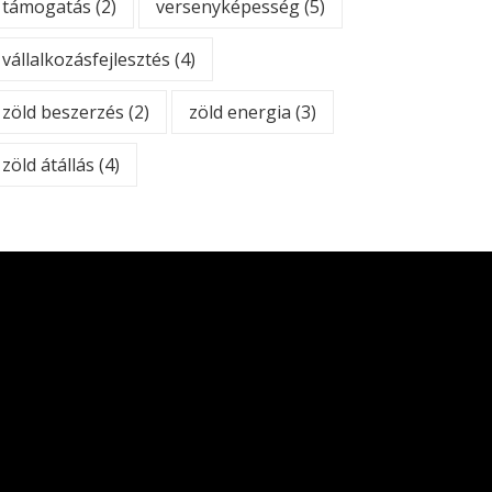
támogatás
(2)
versenyképesség
(5)
vállalkozásfejlesztés
(4)
zöld beszerzés
(2)
zöld energia
(3)
zöld átállás
(4)