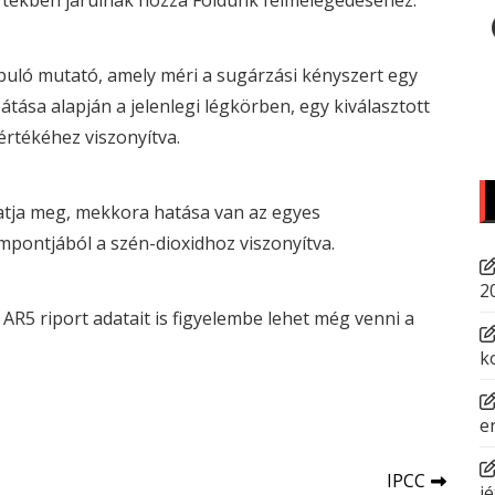
ékben járulnak hozzá Földünk felmelegedéséhez.
apuló mutató, amely méri a sugárzási kényszert egy
sa alapján a jelenlegi légkörben, egy kiválasztott
értékéhez viszonyítva.
atja meg, mekkora hatása van az egyes
pontjából a szén-dioxidhoz viszonyítva.
2
 AR5 riport adatait is figyelembe lehet még venni a
k
e
IPCC
jé