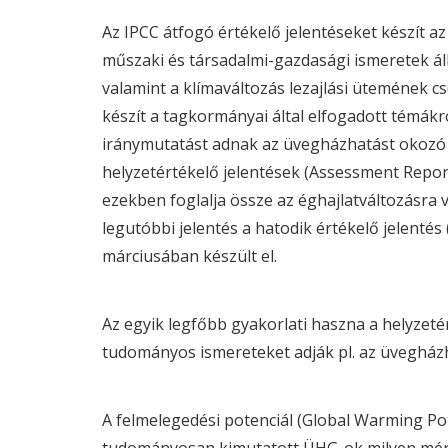
Az
IPCC
átfogó értékelő jelentéseket készít a
műszaki és társadalmi-gazdasági ismeretek áll
valamint a klímaváltozás lezajlási ütemének c
készít a tagkormányai által elfogadott témákr
iránymutatást adnak az üvegházhatást okozó 
helyzetértékelő jelentések (Assessment Report
ezekben foglalja össze az éghajlatváltozásra
legutóbbi jelentés a hatodik értékelő jelenté
márciusában készült el.
Az egyik legfőbb gyakorlati haszna a helyzet
tudományos ismereteket adják pl. az üvegház
A felmelegedési potenciál (Global Warming Po