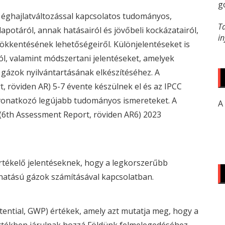
g
z éghajlatváltozással kapcsolatos tudományos,
T
apotáról, annak hatásairól és jövőbeli kockázatairól,
i
sökkentésének lehetőségeiről. Különjelentéseket is
ól, valamint módszertani jelentéseket, amelyek
gázok nyilvántartásának elkészítéséhez. A
, röviden AR) 5-7 évente készülnek el és az
IPCC
 vonatkozó legújabb tudományos ismereteket. A
A
s (6th Assessment Report, röviden AR6) 2023
értékelő jelentéseknek, hogy a legkorszerűbb
hatású gázok számításával kapcsolatban.
tential,
GWP
) értékek, amely azt mutatja meg, hogy a