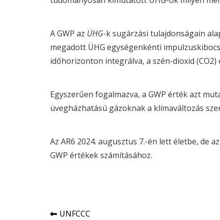
tudományosan kimutatott ÜHG-ok milyen mért
A
GWP
az
ÜHG
-k sugárzási tulajdonságain al
megadott ÜHG egységenkénti impulzuskibocsátá
időhorizonton integrálva, a szén-dioxid (CO2) 
Egyszerűen fogalmazva, a
GWP
érték azt mut
üvegházhatású gázoknak a klímaváltozás szem
Az AR6 2024. augusztus 7.-én lett életbe, de az
GWP
értékek számításához.
Bejegyzés
UNFCCC