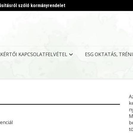
úsításról szóló kormányrendelet
Megjel
AKÉRTŐI KAPCSOLATFELVÉTEL
ESG OKTATÁS, TRÉN
A
k
n
M
enciál
b
t