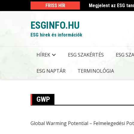
Skip
 kormányrendelet
FRISS HÍR
Megjelent az ESG tan
to
content
ESGINFO.HU
ESG hírek és információk
HÍREK
ESG SZAKÉRTÉS
ESG SZ
ESG NAPTÁR
TERMINOLÓGIA
GWP
Global Warming Potential – Felmelegedési Pot