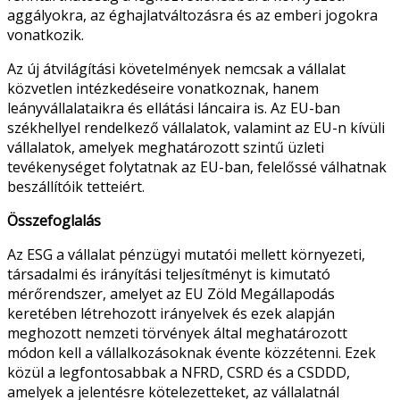
aggályokra, az éghajlatváltozásra és az emberi jogokra
vonatkozik.
Az új átvilágítási követelmények nemcsak a vállalat
közvetlen intézkedéseire vonatkoznak, hanem
leányvállalataikra és ellátási láncaira is. Az EU-ban
székhellyel rendelkező vállalatok, valamint az EU-n kívüli
vállalatok, amelyek meghatározott szintű üzleti
tevékenységet folytatnak az EU-ban, felelőssé válhatnak
beszállítóik tetteiért.
Összefoglalás
Az
ESG
a vállalat pénzügyi mutatói mellett környezeti,
társadalmi és irányítási teljesítményt is kimutató
mérőrendszer, amelyet az EU Zöld Megállapodás
keretében létrehozott irányelvek és ezek alapján
meghozott nemzeti törvények által meghatározott
módon kell a vállalkozásoknak évente közzétenni. Ezek
közül a legfontosabbak a
NFRD
,
CSRD
és a
CSDDD
,
amelyek a jelentésre kötelezetteket, az vállalatnál