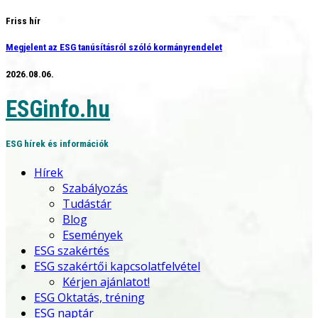
Skip
Friss hír
to
Megjelent az ESG tanúsításról szóló kormányrendelet
content
2026.08.06.
ESGinfo.hu
ESG hírek és információk
Hírek
Szabályozás
Tudástár
Blog
Események
ESG szakértés
ESG szakértői kapcsolatfelvétel
Kérjen ajánlatot!
ESG Oktatás, tréning
ESG naptár