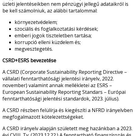
üzleti jelentéseikben nem pénzügyi jellegű adataikról is
be kell számolniuk, az alábbi tartalommal:
környezetvédelem;
szociális és foglalkoztatási kérdések;
emberi jogok tiszteletben tartása;
korrupció elleni küzdelem és;
megvesztegetés.
CSRD
+ESRS bevezetése
A
CSRD
(Corporate Sustainability Reporting Directive –
vállalati fenntarthatósági jelentési irányelv, 2022.
november) valamint annak mellékletei az ESRS –
European Sustainability Reporting Standars – Európai
fenntarthatósági jelentési standardok, 2023. július).
A
CSRD
részben felülírja és kiegészíti a
NFRD
irányelvben
megfogalmazott kötelezettségeket.
A
CSRD
irányelv alapján született meg hazánkban a 2023.
évi CVIII. Tv. (2023.12.22.) A fenntartható finanszírozás és