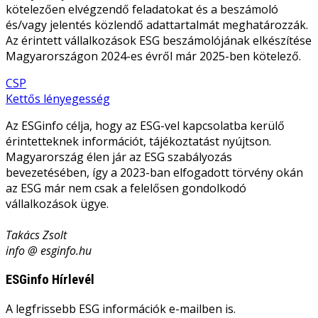
kötelezően elvégzendő feladatokat és a beszámoló
és/vagy jelentés közlendő adattartalmát meghatározzák.
Az érintett vállalkozások
ESG
beszámolójának elkészítése
Magyarországon 2024-es évről már 2025-ben kötelező.
Bejegyzés
CSP
Kettős lényegesség
navigáció
Az ESGinfo célja, hogy az ESG-vel kapcsolatba kerülő
érintetteknek információt, tájékoztatást nyújtson.
Magyarország élen jár az ESG szabályozás
bevezetésében, így a 2023-ban elfogadott törvény okán
az ESG már nem csak a felelősen gondolkodó
vállalkozások ügye.
Takács Zsolt
info @ esginfo.hu
ESGinfo Hírlevél
A legfrissebb ESG információk e-mailben is.