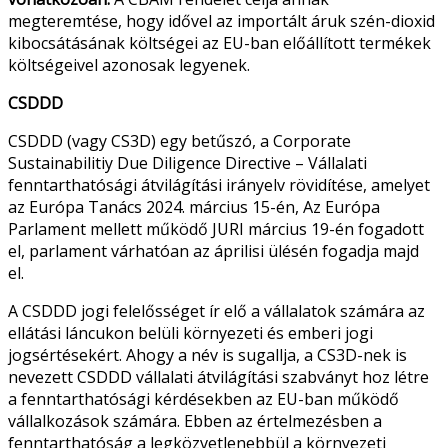
megteremtése, hogy idővel az importált áruk szén-dioxid
kibocsátásának költségei az EU-ban előállított termékek
költségeivel azonosak legyenek.
CSDDD
CSDDD
(vagy CS3D) egy betűszó, a Corporate
Sustainabilitiy Due Diligence Directive – Vállalati
fenntarthatósági átvilágítási irányelv rövidítése, amelyet
az Európa Tanács 2024. március 15-én, Az Európa
Parlament mellett működő JURI március 19-én fogadott
el, parlament várhatóan az áprilisi ülésén fogadja majd
el.
A
CSDDD
jogi felelősséget ír elő a vállalatok számára az
ellátási láncukon belüli környezeti és emberi jogi
jogsértésekért. Ahogy a név is sugallja, a CS3D-nek is
nevezett
CSDDD
vállalati átvilágítási szabványt hoz létre
a fenntarthatósági kérdésekben az EU-ban működő
vállalkozások számára. Ebben az értelmezésben a
fenntarthatóság a legközvetlenebbül a környezeti