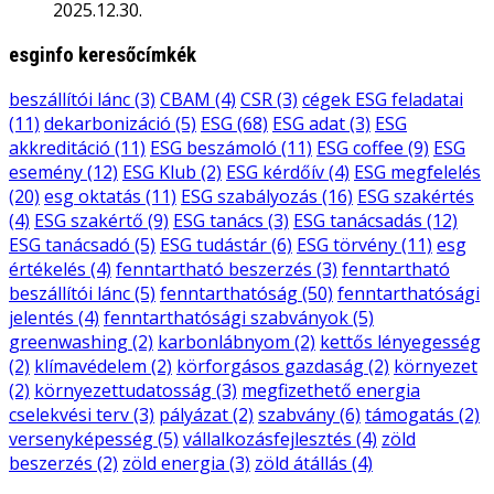
2025.12.30.
esginfo keresőcímkék
beszállítói lánc
(3)
CBAM
(4)
CSR
(3)
cégek ESG feladatai
(11)
dekarbonizáció
(5)
ESG
(68)
ESG adat
(3)
ESG
akkreditáció
(11)
ESG beszámoló
(11)
ESG coffee
(9)
ESG
esemény
(12)
ESG Klub
(2)
ESG kérdőív
(4)
ESG megfelelés
(20)
esg oktatás
(11)
ESG szabályozás
(16)
ESG szakértés
(4)
ESG szakértő
(9)
ESG tanács
(3)
ESG tanácsadás
(12)
ESG tanácsadó
(5)
ESG tudástár
(6)
ESG törvény
(11)
esg
értékelés
(4)
fenntartható beszerzés
(3)
fenntartható
beszállítói lánc
(5)
fenntarthatóság
(50)
fenntarthatósági
jelentés
(4)
fenntarthatósági szabványok
(5)
greenwashing
(2)
karbonlábnyom
(2)
kettős lényegesség
(2)
klímavédelem
(2)
körforgásos gazdaság
(2)
környezet
(2)
környezettudatosság
(3)
megfizethető energia
cselekvési terv
(3)
pályázat
(2)
szabvány
(6)
támogatás
(2)
versenyképesség
(5)
vállalkozásfejlesztés
(4)
zöld
beszerzés
(2)
zöld energia
(3)
zöld átállás
(4)