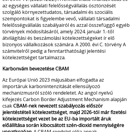
az egységes vállalati felelősségvállalás ösztönzését
szolgáló környezettudatos, társadalmi és szociális
szempontokat is figyelembe vevő, vállalati társadalmi
felelősségvállalás szabályairól és azzal összefüggő egyéb
törvények módosításáról, amely 2024. január 1.-től
átvilágítási és beszámolási kötelezettségeket ír elő
bizonyos vállalkozások számára. A 2000. évi C. törvény A
számvitelről pedig a fenntarthatósági jelentési
kötelezettséget tartalmazza.
Karbonvám bevezetése
CBAM
Az Európai Unió 2023 májusában elfogadta az
importáruk karbonintenzitását ellensúlyozó
mechanizmusról szóló rendeletet. Az angol nyelvű
kifejezés Carbon Border Adjustment Mechanism alapján
csak
CBAM
-nek nevezett szabályozás először
jelentéstételi kötelezettséget
,
majd 2026-tól már fizetési
kötelezettséget vezet be az EU-ba importált áruk
előállítása során kibocsátott szén-dioxid mennyiségére
vonatkozóan.
A
CBAM
rendelet célja annak