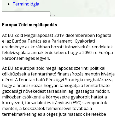
Terminológia
Search
for:
Európai Zöld megállapodás
Az EU Zöld Megállapodást 2019. decemberében fogadta
el az Európa Tanács és a Parlament. Gyakorlati
eredménye az korábban hozott irányelvek és rendeletek
felülvizsgálata annak érdekében, hogy a 2050-re Európa
karbonsemleges legyen.
Az EU az
európai zöld megállapodás
szerinti politikai
célkitűzéseit a fenntartható finanszírozás mentén kívánja
elérni. A Fenntartható Pénzügyi Stratégia meghatározza,
hogy a finanszírozás hogyan támogatja a fenntartható
gazdasági növekedést társadalmilag igazságos módon,
miközben csökkenti a környezetre gyakorolt ​​hatást a
környezeti, társadalmi és irányítási (
ESG
) szempontok
mentén, a kockázatok felmérésével továbbá a
termékmarketing és a céges jutalmazások keretekbe