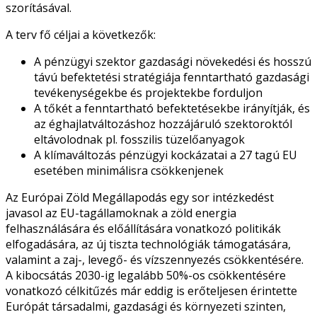
szorításával.
A terv fő céljai a következők:
A pénzügyi szektor gazdasági növekedési és hosszú
távú befektetési stratégiája fenntartható gazdasági
tevékenységekbe és projektekbe forduljon
A tőkét a fenntartható befektetésekbe irányítják, és
az éghajlatváltozáshoz hozzájáruló szektoroktól
eltávolodnak pl. fosszilis tüzelőanyagok
A klímaváltozás pénzügyi kockázatai a 27 tagú EU
esetében minimálisra csökkenjenek
Az
Európai Zöld Megállapodás
egy sor intézkedést
javasol az EU-tagállamoknak a zöld energia
felhasználására és előállítására vonatkozó politikák
elfogadására, az új tiszta technológiák támogatására,
valamint a zaj-, levegő- és vízszennyezés csökkentésére.
A kibocsátás 2030-ig legalább 50%-os csökkentésére
vonatkozó célkitűzés már eddig is erőteljesen érintette
Európát társadalmi, gazdasági és környezeti szinten,