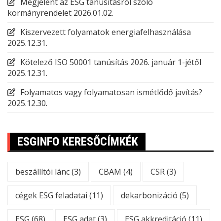
Megjelent az ESG tanúsításról szóló
kormányrendelet
2026.01.02.
Kiszervezett folyamatok energiafelhasználása
2025.12.31.
Kötelező ISO 50001 tanúsítás 2026. január 1-jétől
2025.12.31.
Folyamatos vagy folyamatosan ismétlődő javítás?
2025.12.30.
ESGINFO KERESŐCÍMKÉK
beszállítói lánc
(3)
CBAM
(4)
CSR
(3)
cégek ESG feladatai
(11)
dekarbonizáció
(5)
ESG
(68)
ESG adat
(3)
ESG akkreditáció
(11)