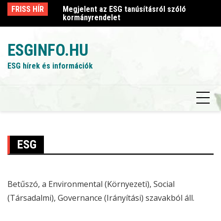
Skip
sról szóló
FRISS HÍR
Megjelent az ESG tanúsításról szóló
Me
to
kormányrendelet
k
content
ESGINFO.HU
ESG hírek és információk
ESG
Betűszó, a Environmental (Környezeti), Social
(Társadalmi), Governance (Irányítási) szavakból áll.