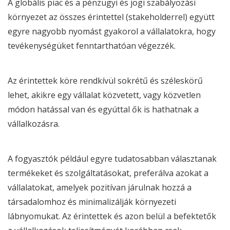
A globális piac és a pénzügyi és jogi szabályozási
környezet az összes érintettel (stakeholderrel) együtt
egyre nagyobb nyomást gyakorol a vállalatokra, hogy
tevékenységüket fenntarthatóan végezzék.
Az
érintettek
köre rendkívül sokrétű és széleskörű
lehet, akikre egy vállalat közvetett, vagy közvetlen
módon hatással van és egyúttal ők is hathatnak a
vállalkozásra.
A fogyasztók például egyre tudatosabban választanak
termékeket és szolgáltatásokat, preferálva azokat a
vállalatokat, amelyek pozitívan járulnak hozzá a
társadalomhoz és minimalizálják környezeti
lábnyomukat. Az
érintettek
és azon belül a befektetők