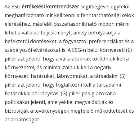
Az
ESG
értékelési keretrendszer
segítségével egyfelől
meghatározható mit kell tenni a fenntarthatósági célok
eléréséhez, másfelől összehasonlítható módon mérni
lehet a vállalati teljesítményt, amely befolyásolja a
befektetői döntéseket, a fogyasztói preferenciákat és a
szabályozói elvárásokat is. A
ESG
-n belül környezeti (E)
pillér azt jelenti, hogy a vállalatoknak törődniük kell a
környezettel, és minimalizálniuk kell a negatív
környezeti hatásukat, lábnyomukat, a társadalmi (S)
pillér azt jelenti, hogy foglalkozni kell a társadalmi
hatásokkal az irányítási (G) pillér pedig azokat a
politikákat jelenti, amelyekkel megvalósítják és
biztosítják a tevékenységek megfelelő működtetését és
átláthatóságát.