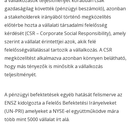
a vállalkozások teljesítményét korábban csak
gazdaságilag követték (pénzügyi beszámoló), azonban
a stakeholderek irányából történő megközelítés
előtérbe hozta a vállalati társadalmi felelősség
kérdését (
CSR
– Corporate Social Responsibility), amely
szerint a vállalat érintettjei azok, akik felé
felelősségvállalással tartozik a vállalkozás. A
CSR
megközelítést alkalmazva azonban könnyen belátható,
hogy más tényezők is minősítik a vállalkozás
teljesítményét.
A pénzügyi befektetések egyéb hatását felismerve az
ENSZ kidolgozta a Felelős Befektetési Irányelveket
(UN-PRI) amelyeket a NYSE-el együttműködve mára
több mint 5000 vállalat írt alá.