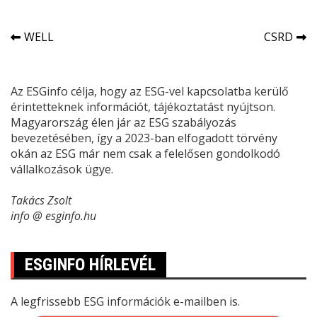
Bejegyzés
WELL
CSRD
navigáció
Az ESGinfo célja, hogy az ESG-vel kapcsolatba kerülő
érintetteknek információt, tájékoztatást nyújtson.
Magyarország élen jár az ESG szabályozás
bevezetésében, így a 2023-ban elfogadott törvény
okán az ESG már nem csak a felelősen gondolkodó
vállalkozások ügye.
Takács Zsolt
info @ esginfo.hu
ESGINFO HÍRLEVÉL
A legfrissebb ESG információk e-mailben is.