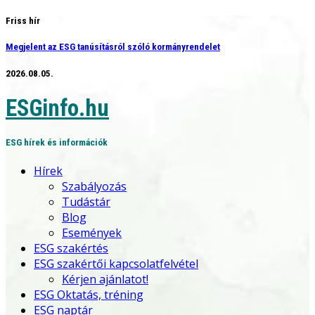
Skip
Friss hír
to
Megjelent az ESG tanúsításról szóló kormányrendelet
content
2026.08.05.
ESGinfo.hu
ESG hírek és információk
Hírek
Szabályozás
Tudástár
Blog
Események
ESG szakértés
ESG szakértői kapcsolatfelvétel
Kérjen ajánlatot!
ESG Oktatás, tréning
ESG naptár