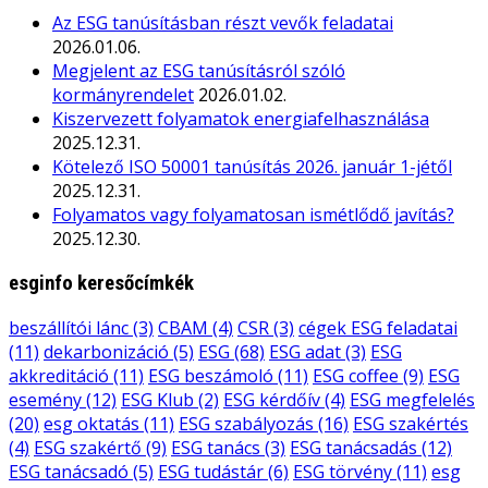
Az ESG tanúsításban részt vevők feladatai
2026.01.06.
Megjelent az ESG tanúsításról szóló
kormányrendelet
2026.01.02.
Kiszervezett folyamatok energiafelhasználása
2025.12.31.
Kötelező ISO 50001 tanúsítás 2026. január 1-jétől
2025.12.31.
Folyamatos vagy folyamatosan ismétlődő javítás?
2025.12.30.
esginfo keresőcímkék
beszállítói lánc
(3)
CBAM
(4)
CSR
(3)
cégek ESG feladatai
(11)
dekarbonizáció
(5)
ESG
(68)
ESG adat
(3)
ESG
akkreditáció
(11)
ESG beszámoló
(11)
ESG coffee
(9)
ESG
esemény
(12)
ESG Klub
(2)
ESG kérdőív
(4)
ESG megfelelés
(20)
esg oktatás
(11)
ESG szabályozás
(16)
ESG szakértés
(4)
ESG szakértő
(9)
ESG tanács
(3)
ESG tanácsadás
(12)
ESG tanácsadó
(5)
ESG tudástár
(6)
ESG törvény
(11)
esg