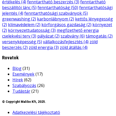
értékelés
(4)
fenntartható beszerzés
(3)
fenntartható
beszállítói lánc
(5)
fenntarthatóság
(50)
fenntarthatósági
jelentés
(4)
fenntarthatósági szabványok
(5)
greenwashing
(2)
karbonlábnyom
(2)
kettős lényegesség
(2)
klímavédelem
(2)
körforgásos gazdaság
(2)
környezet
(2)
környezettudatosság
(3)
megfizethető energia
cselekvési terv
(3)
pályázat
(2)
szabvány
(6)
támogatás
(2)
versenyképesség
(5)
vállalkozásfejlesztés
(4)
zöld
beszerzés
(2)
zöld energia
(3)
zöld átállás
(4)
Rovatok
Blog
(31)
Események
(17)
Hírek
(62)
Szabályozás
(26)
Tudástár
(21)
© Copyright Malibo Kft, 2025.
Adatkezelési tájékoztató