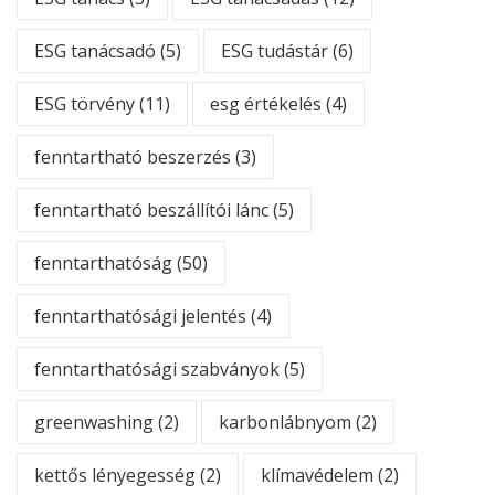
ESG tanácsadó
(5)
ESG tudástár
(6)
ESG törvény
(11)
esg értékelés
(4)
fenntartható beszerzés
(3)
fenntartható beszállítói lánc
(5)
fenntarthatóság
(50)
fenntarthatósági jelentés
(4)
fenntarthatósági szabványok
(5)
greenwashing
(2)
karbonlábnyom
(2)
kettős lényegesség
(2)
klímavédelem
(2)