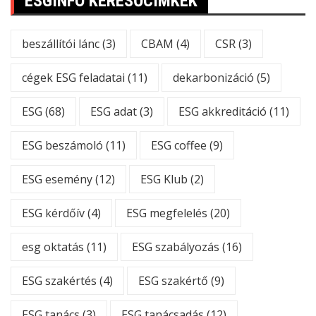
ESGINFO KERESŐCÍMKÉK
beszállítói lánc
(3)
CBAM
(4)
CSR
(3)
cégek ESG feladatai
(11)
dekarbonizáció
(5)
ESG
(68)
ESG adat
(3)
ESG akkreditáció
(11)
ESG beszámoló
(11)
ESG coffee
(9)
ESG esemény
(12)
ESG Klub
(2)
ESG kérdőív
(4)
ESG megfelelés
(20)
esg oktatás
(11)
ESG szabályozás
(16)
ESG szakértés
(4)
ESG szakértő
(9)
ESG tanács
(3)
ESG tanácsadás
(12)