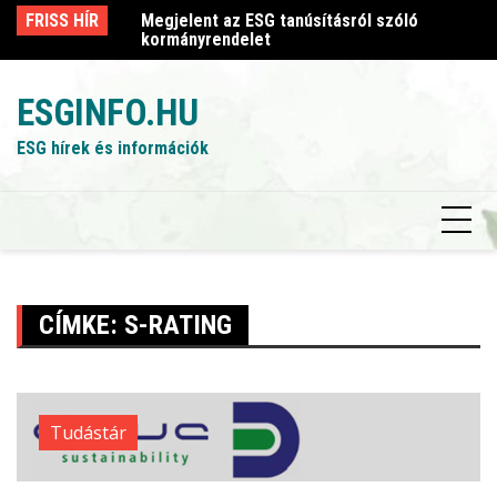
Skip
sról szóló
FRISS HÍR
Megjelent az ESG tanúsításról szóló
Me
to
kormányrendelet
k
content
ESGINFO.HU
ESG hírek és információk
CÍMKE:
S-RATING
Tudástár