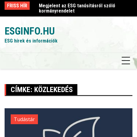
Skip
sról szóló
FRISS HÍR
Megjelent az ESG tanúsításról szóló
Me
to
kormányrendelet
k
content
ESGINFO.HU
ESG hírek és információk
CÍMKE:
KÖZLEKEDÉS
Tudástár