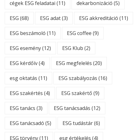
cégek ESG feladatai
(11)
dekarbonizáció
(5)
ESG
(68)
ESG adat
(3)
ESG akkreditáció
(11)
ESG beszámoló
(11)
ESG coffee
(9)
ESG esemény
(12)
ESG Klub
(2)
ESG kérdőív
(4)
ESG megfelelés
(20)
esg oktatás
(11)
ESG szabályozás
(16)
ESG szakértés
(4)
ESG szakértő
(9)
ESG tanács
(3)
ESG tanácsadás
(12)
ESG tanácsadó
(5)
ESG tudástár
(6)
ESG törvény
(11)
esg értékelés
(4)